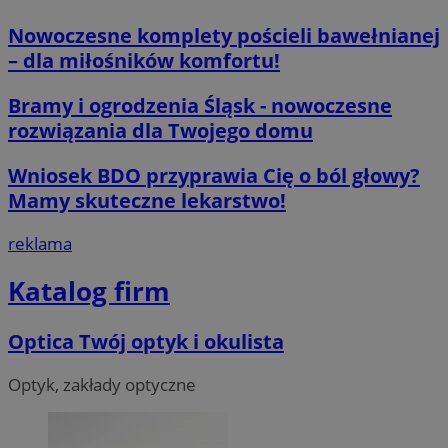
Nowoczesne komplety pościeli bawełnianej
__cf_bm
29 minut 59
Cloudflare
– dla miłośników komfortu!
sekund
Inc.
.x.com
Bramy i ogrodzenia Śląsk - nowoczesne
rozwiązania dla Twojego domu
Wniosek BDO przyprawia Cię o ból głowy?
Mamy skuteczne lekarstwo!
CookieScriptConsent
4 tygodnie 2 d
CookieScript
reklama
orzesze.com.pl
Katalog firm
Optica Twój optyk i okulista
Optyk, zakłady optyczne
__cf_bm
29 minut 55
Cloudflare
sekund
Inc.