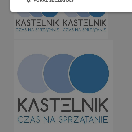
POKAŻ SZCZEGÓŁY
Niezbędne
Wydajność
Targetowani
Niesklasyfikowane
Niezbędne
Wydajność
Targetowanie
Funkcjonalno
Niezbędne pliki cookie umożliwiają korzystanie z podstawowych fun
takich jak logowanie użytkownika i zarządzanie kontem. Bez niezb
można prawidłowo korzystać ze strony internetowej.
Provider
/
Okres
Nazwa
Domena
przechowywan
SessID
orzesze.com.pl
1 rok