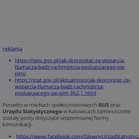
reklama
https://spis.gov.pl/jak-skorzystac-ze-wsparcia-
tlumacza-badz-rachmistrza-poslugujacego-sie-
pjm/
https://stat.gov.pl/aktualnosci/jak-skorzystac-ze-
wsparcia-tlumacza-badz-rachmistrza-
poslugujacego-sie-pjm,362,1.html
Ponadto w mediach społecznościowych
GUS
oraz
Urzędu Statystycznego
w Katowicach zamieszczone
zostały posty dotyczące wspomnianej formy
komunikacji.
https://www.facebook.com/GlownyUrzadStatysty