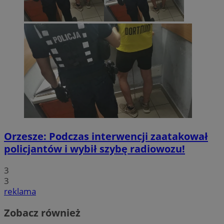
Orzesze: Podczas interwencji zaatakował
policjantów i wybił szybę radiowozu!
3
3
reklama
Zobacz również