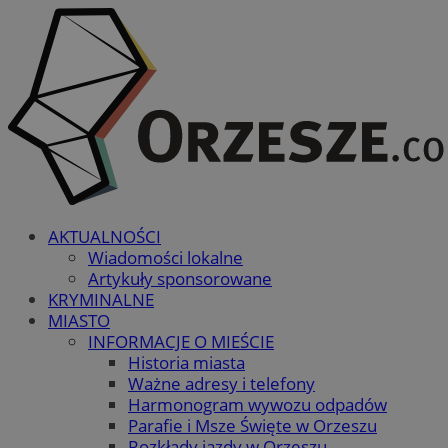
AKTUALNOŚCI
Wiadomości lokalne
Artykuły sponsorowane
KRYMINALNE
MIASTO
INFORMACJE O MIEŚCIE
Historia miasta
Ważne adresy i telefony
Harmonogram wywozu odpadów
Parafie i Msze Święte w Orzeszu
Rozkłady jazdy w Orzeszu