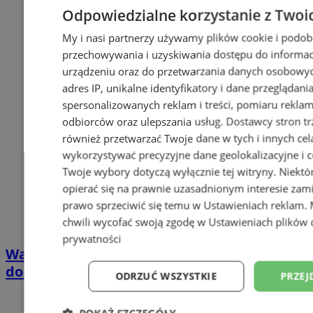
Odpowiedzialne korzystanie z Twoi
My i nasi partnerzy używamy plików cookie i podob
przechowywania i uzyskiwania dostępu do informac
urządzeniu oraz do przetwarzania danych osobowych
adres IP, unikalne identyfikatory i dane przeglądani
spersonalizowanych reklam i treści, pomiaru reklam i
odbiorców oraz ulepszania usług.
Dostawcy stron tr
również przetwarzać Twoje dane w tych i innych cel
wykorzystywać precyzyjne dane geolokalizacyjne i c
Twoje wybory dotyczą wyłącznie tej witryny. Niekt
opierać się na prawnie uzasadnionym interesie zami
prawo sprzeciwić się temu w
Ustawieniach reklam
.
chwili wycofać swoją zgodę w
Ustawieniach plików 
prywatności
Wakacyjny wypoczynek nad Bałtykiem w
domkach Szmaragdowe Morze
ODRZUĆ WSZYSTKIE
PRZEJ