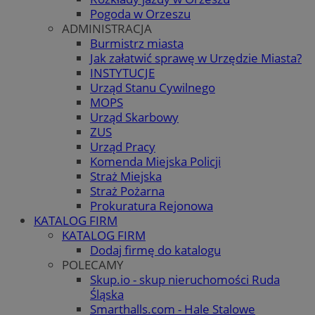
Pogoda w Orzeszu
ADMINISTRACJA
Burmistrz miasta
Jak załatwić sprawę w Urzędzie Miasta?
INSTYTUCJE
Urząd Stanu Cywilnego
MOPS
Urząd Skarbowy
ZUS
Urząd Pracy
Komenda Miejska Policji
Straż Miejska
Straż Pożarna
Prokuratura Rejonowa
KATALOG FIRM
KATALOG FIRM
Dodaj firmę do katalogu
POLECAMY
Skup.io - skup nieruchomości Ruda
Śląska
Smarthalls.com - Hale Stalowe