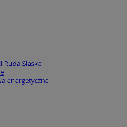
i Ruda Śląska
we
twa energetyczne