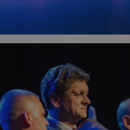
orzesze.com.pl
1 rok
Ten plik cookie przechowuje identyfi
orzesze.com.pl
1 rok
Ten plik cookie przechowuje identyfi
orzesze.com.pl
1 rok
Ten plik cookie przechowuje identyfi
METADATA
5 miesięcy 4
Ten plik cookie przechowuje inform
YouTube
tygodnie
użytkownika oraz jego preferencjac
.youtube.com
prywatności podczas korzystania z w
wybory dotyczące polityki prywatno
zgody, zapewniając ich przestrzega
wizytach. Dzięki temu użytkownik 
konfigurować swoich preferencji, c
zgodność z regulacjami ochrony da
29 minut 59
Ten plik cookie służy do rozróżniani
Cloudflare
sekund
to korzystne dla strony internetow
Inc.
umożliwia tworzenie ważnych rapo
.x.com
korzystania z jej witryny internetow
nt
4 tygodnie 2 dni
Ten plik cookie jest używany przez 
CookieScript
Google Privacy Policy
Script.com do zapamiętywania prefe
orzesze.com.pl
zgody użytkownika na pliki cookie. 
aby baner cookie Cookie-Script.com
29 minut 55
Ten plik cookie służy do rozróżniani
Cloudflare
sekund
to korzystne dla strony internetow
Inc.
umożliwia tworzenie ważnych rapo
.twitter.com
korzystania z jej witryny internetow