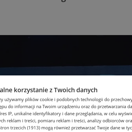
lne korzystanie z Twoich danych
rzy używamy plików cookie i podobnych technologii do przechow
ępu do informacji na Twoim urządzeniu oraz do przetwarzania 
dres IP, unikalne identyfikatory i dane przeglądania, w celu wyświ
h reklam i treści, pomiaru reklam i treści, analizy odbiorców or
tron trzecich (1913)
mogą również przetwarzać Twoje dane w tych