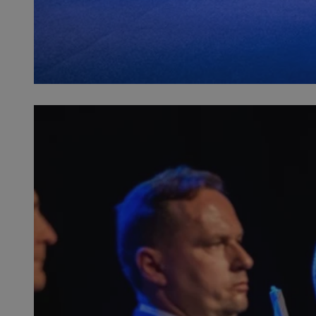
SessID
QeSessID
MvSessID
VISITOR_PRIVACY_
__cf_bm
CookieScriptConse
__cf_bm