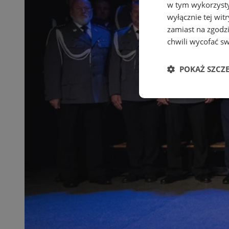
w tym wykorzysty
wyłącznie tej wi
zamiast na zgodz
chwili wycofać s
POKAŻ SZCZ
Niezbędne
Ni
Niezbędne pliki cook
zarządzanie kontem. 
Nazwa