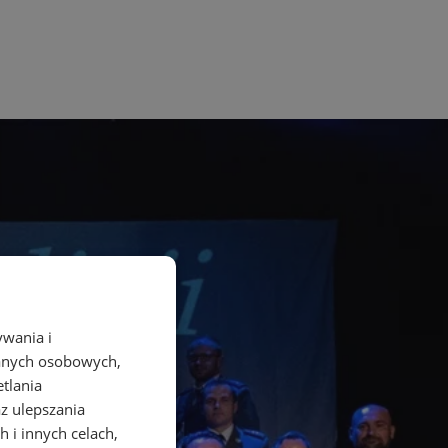
ywania i
danych osobowych,
etlania
az ulepszania
 i innych celach,