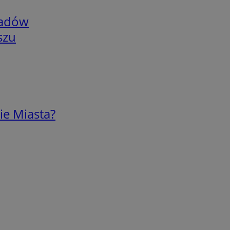
adów
szu
ie Miasta?