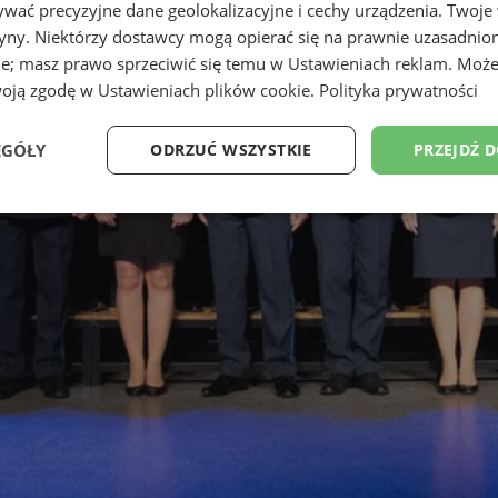
wać precyzyjne dane geolokalizacyjne i cechy urządzenia. Twoje
tryny. Niektórzy dostawcy mogą opierać się na prawnie uzasadnio
ie; masz prawo sprzeciwić się temu w
Ustawieniach reklam
. Może
woją zgodę w
Ustawieniach plików cookie
.
Polityka prywatności
EGÓŁY
ODRZUĆ WSZYSTKIE
PRZEJDŹ 
Wydajność
Targetowanie
Funkcjonalność
Ni
ezbędne
Wydajność
Targetowanie
Funkcjonalność
Niesklasyfikow
ie umożliwiają korzystanie z podstawowych funkcji strony internetowej, takich jak log
Bez niezbędnych plików cookie nie można prawidłowo korzystać ze strony internetowe
Provider
/
Okres
Opis
Domena
przechowywania