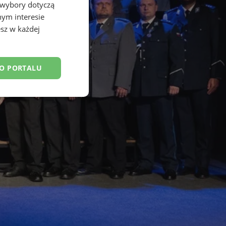
 wybory dotyczą
nym interesie
sz w każdej
DO PORTALU
esklasyfikowane
ane
owanie użytkownika i
j.