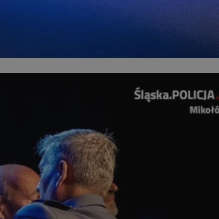
kator sesji.
kator sesji.
kator sesji.
acje o zgodzie
h dotyczących
itryny. Rejestruje
ści i ustawień
nie w kolejnych
nie musi ponownie
o zwiększa wygodę i
nych.
a ludzi i botów. Jest
ej, ponieważ
rtów na temat
ej.
usługę Cookie-
rencji dotyczących
Jest to konieczne,
 działał poprawnie.
a ludzi i botów. Jest
ej, ponieważ
rtów na temat
ej.