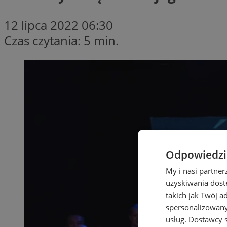
12 lipca 2022 06:30
Czas czytania: 5 min.
Odpowiedzia
My i nasi partne
uzyskiwania dost
takich jak Twój a
spersonalizowanyc
usług.
Dostawcy s