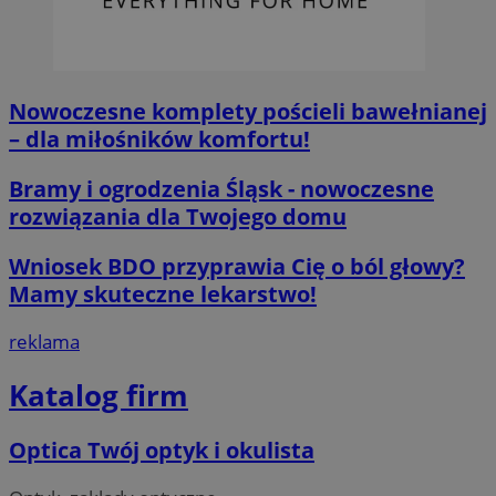
Nowoczesne komplety pościeli bawełnianej
– dla miłośników komfortu!
Bramy i ogrodzenia Śląsk - nowoczesne
__cf_bm
29 minut 55
Cloudflare
sekund
Inc.
rozwiązania dla Twojego domu
.twitter.com
Wniosek BDO przyprawia Cię o ból głowy?
Mamy skuteczne lekarstwo!
reklama
Katalog firm
Optica Twój optyk i okulista
Nazwa
Provider
/
Dome
Provider
/
Okres
Nazwa
Opis
Domena
przechowywania
ustat_agfw3qpwXtzumy9y6uj2bdltvfr72d
.ustat.info
Provider
/
Okres