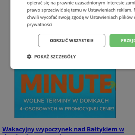
opierać się na prawnie uzasadnionym interesie zami
prawo sprzeciwić się temu w
Ustawieniach reklam
.
chwili wycofać swoją zgodę w
Ustawieniach plików 
prywatności
ODRZUĆ WSZYSTKIE
PRZEJ
POKAŻ SZCZEGÓŁY
Niezbędne
Wydajność
Targetowani
Niesklasyfikowane
Wakacyjny wypoczynek nad Bałtykiem w