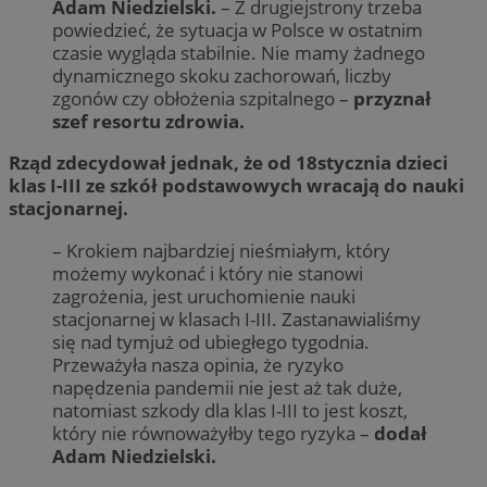
Adam Niedzielski.
– Z drugiejstrony trzeba
powiedzieć, że sytuacja w Polsce w ostatnim
czasie wygląda stabilnie. Nie mamy żadnego
dynamicznego skoku zachorowań, liczby
zgonów czy obłożenia szpitalnego –
przyznał
szef resortu zdrowia.
Rząd zdecydował jednak, że od 18stycznia dzieci
klas I-III ze szkół podstawowych wracają do nauki
stacjonarnej.
– Krokiem najbardziej nieśmiałym, który
możemy wykonać i który nie stanowi
zagrożenia, jest uruchomienie nauki
stacjonarnej w klasach I-III. Zastanawialiśmy
się nad tymjuż od ubiegłego tygodnia.
Przeważyła nasza opinia, że ryzyko
napędzenia pandemii nie jest aż tak duże,
natomiast szkody dla klas I-III to jest koszt,
który nie równoważyłby tego ryzyka –
dodał
Adam Niedzielski.