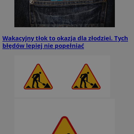
Wakacyjny tłok to okazja dla złodziei. Tych
błędów lepiej nie popełniać