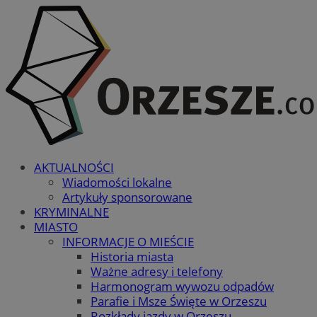
AKTUALNOŚCI
Wiadomości lokalne
Artykuły sponsorowane
KRYMINALNE
MIASTO
INFORMACJE O MIEŚCIE
Historia miasta
Ważne adresy i telefony
Harmonogram wywozu odpadów
Parafie i Msze Święte w Orzeszu
Rozkłady jazdy w Orzeszu