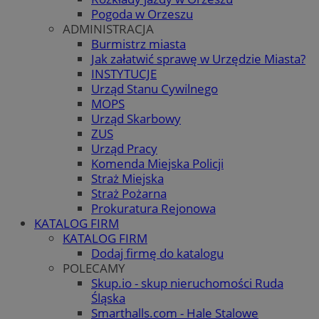
Pogoda w Orzeszu
ADMINISTRACJA
Burmistrz miasta
Jak załatwić sprawę w Urzędzie Miasta?
INSTYTUCJE
Urząd Stanu Cywilnego
MOPS
Urząd Skarbowy
ZUS
Urząd Pracy
Komenda Miejska Policji
Straż Miejska
Straż Pożarna
Prokuratura Rejonowa
KATALOG FIRM
KATALOG FIRM
Dodaj firmę do katalogu
POLECAMY
Skup.io - skup nieruchomości Ruda
Śląska
Smarthalls.com - Hale Stalowe