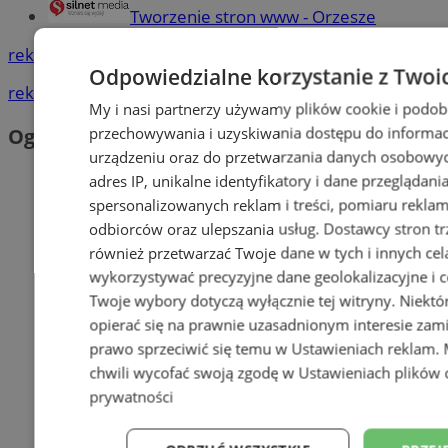
Tworzenie stron www - Orzesze
reklama
Odpowiedzialne korzystanie z Twoi
reklama
My i nasi partnerzy używamy plików cookie i podob
przechowywania i uzyskiwania dostępu do informac
Ogłoszenia
urządzeniu oraz do przetwarzania danych osobowych
adres IP, unikalne identyfikatory i dane przeglądani
spersonalizowanych reklam i treści, pomiaru reklam i
odbiorców oraz ulepszania usług.
Dostawcy stron tr
również przetwarzać Twoje dane w tych i innych cel
wykorzystywać precyzyjne dane geolokalizacyjne i c
Twoje wybory dotyczą wyłącznie tej witryny. Niekt
opierać się na prawnie uzasadnionym interesie zami
prawo sprzeciwić się temu w
Ustawieniach reklam
.
chwili wycofać swoją zgodę w
Ustawieniach plików 
prywatności