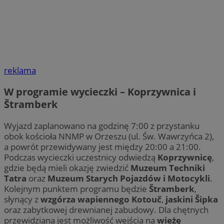
reklama
W programie wycieczki – Koprzywnica i
Štramberk
Wyjazd zaplanowano na godzinę 7:00 z przystanku
obok kościoła NNMP w Orzeszu (ul. Św. Wawrzyńca 2),
a powrót przewidywany jest między 20:00 a 21:00.
Podczas wycieczki uczestnicy odwiedzą
Koprzywnicę
,
gdzie będą mieli okazję zwiedzić
Muzeum Techniki
Tatra
oraz
Muzeum Starych Pojazdów i Motocykli
.
Kolejnym punktem programu będzie
Štramberk
,
słynący z
wzgórza wapiennego Kotouč
,
jaskini Šipka
oraz zabytkowej drewnianej zabudowy. Dla chętnych
przewidziana jest możliwość wejścia na
wieżę