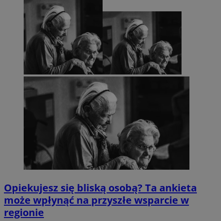
Opiekujesz się bliską osobą? Ta ankieta
może wpłynąć na przyszłe wsparcie w
regionie