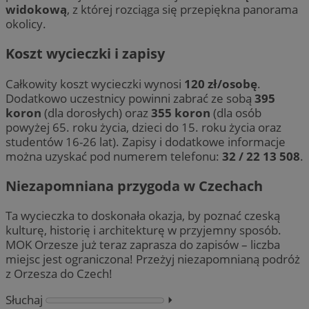
widokową
, z której rozciąga się przepiękna panorama
okolicy.
Koszt wycieczki i zapisy
Całkowity koszt wycieczki wynosi
120 zł/osobę
.
Dodatkowo uczestnicy powinni zabrać ze sobą
395
koron
(dla dorosłych) oraz
355 koron
(dla osób
powyżej 65. roku życia, dzieci do 15. roku życia oraz
studentów 16-26 lat). Zapisy i dodatkowe informacje
można uzyskać pod numerem telefonu:
32 / 22 13 508
.
Niezapomniana przygoda w Czechach
Ta wycieczka to doskonała okazja, by poznać czeską
kulturę, historię i architekturę w przyjemny sposób.
MOK Orzesze już teraz zaprasza do zapisów – liczba
miejsc jest ograniczona! Przeżyj niezapomnianą podróż
z Orzesza do Czech!
Słuchaj
⏵︎