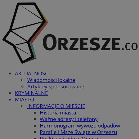
AKTUALNOŚCI
Wiadomości lokalne
Artykuły sponsorowane
KRYMINALNE
MIASTO
INFORMACJE O MIEŚCIE
Historia miasta
Ważne adresy i telefony
Harmonogram wywozu odpadów
Parafie i Msze Święte w Orzeszu
Rozkłady jazdy w Orzeszu