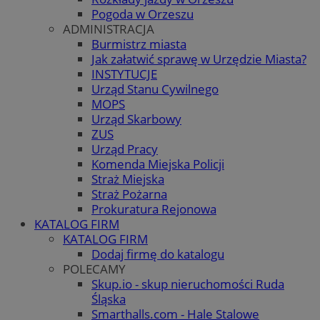
Pogoda w Orzeszu
ADMINISTRACJA
Burmistrz miasta
Jak załatwić sprawę w Urzędzie Miasta?
INSTYTUCJE
Urząd Stanu Cywilnego
MOPS
Urząd Skarbowy
ZUS
Urząd Pracy
Komenda Miejska Policji
Straż Miejska
Straż Pożarna
Prokuratura Rejonowa
KATALOG FIRM
KATALOG FIRM
Dodaj firmę do katalogu
POLECAMY
Skup.io - skup nieruchomości Ruda
Śląska
Smarthalls.com - Hale Stalowe