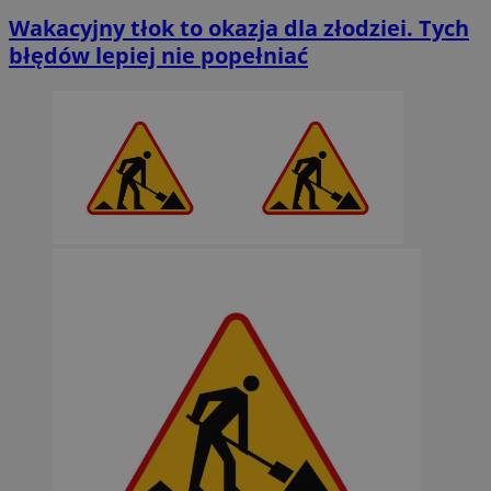
Wakacyjny tłok to okazja dla złodziei. Tych
błędów lepiej nie popełniać