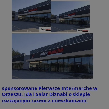
sponsorowane
Pierwsze Intermarché w
Orzeszu. Ida i Salar Diznabi o sklepie
rozwijanym razem z mieszkańcami