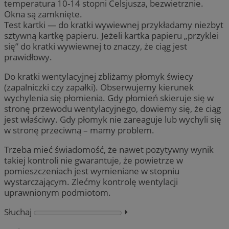
temperatura 10-14 stopni Celsjusza, bezwietrznie.
Okna są zamknięte.
Test kartki — do kratki wywiewnej przykładamy niezbyt
sztywną kartkę papieru. Jeżeli kartka papieru „przyklei
się” do kratki wywiewnej to znaczy, że ciąg jest
prawidłowy.
Do kratki wentylacyjnej zbliżamy płomyk świecy
(zapalniczki czy zapałki). Obserwujemy kierunek
wychylenia się płomienia. Gdy płomień skieruje się w
stronę przewodu wentylacyjnego, dowiemy się, że ciąg
jest właściwy. Gdy płomyk nie zareaguje lub wychyli się
w stronę przeciwną – mamy problem.
Trzeba mieć świadomość, że nawet pozytywny wynik
takiej kontroli nie gwarantuje, że powietrze w
pomieszczeniach jest wymieniane w stopniu
wystarczającym. Zlećmy kontrolę wentylacji
uprawnionym podmiotom.
Słuchaj
⏵︎