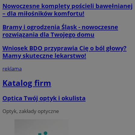
Nowoczesne komplety pościeli bawełnianej
– dla miłośników komfortu!
Bramy i ogrodzenia Śląsk - nowoczesne
__cf_bm
29 minut 55
Cloudflare
sekund
Inc.
rozwiązania dla Twojego domu
.twitter.com
Wniosek BDO przyprawia Cię o ból głowy?
Mamy skuteczne lekarstwo!
reklama
Katalog firm
Optica Twój optyk i okulista
Nazwa
Provider
/
Dome
Provider
/
Okres
Nazwa
Opis
Domena
przechowywania
ustat_agfw3qpwXtzumy9y6uj2bdltvfr72d
.ustat.info
Optyk, zakłady optyczne
Provider
/
Okres
Nazwa
Op
_clck
.orzesze.com.pl
11 miesięcy 4
Ten pl
Domena
przechowywania
ustat_8hezdrw6jXdviqr1lbz8mnhdXttsgy
.ustat.info
tygodnie
śledzen
użytko
__gads
1 rok
Te
Google LLC
openstat_12e0dbcv8zs0ve4gkmvw2X3clrswu6
.openstat.eu
na str
po
.orzesze.com.pl
popraw
Do