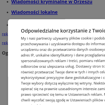
Wiadomości kryminalne w Orzeszu
Wiadomości lokalne
Tworzenie stron www - Orzesze
Odpowiedzialne korzystanie z Twoi
reklama
My i nasi partnerzy używamy plików cookie i podob
reklama
przechowywania i uzyskiwania dostępu do informac
urządzeniu oraz do przetwarzania danych osobowych
Ogłoszenia
adres IP, unikalne identyfikatory i dane przeglądani
spersonalizowanych reklam i treści, pomiaru reklam i
odbiorców oraz ulepszania usług.
Dostawcy stron tr
również przetwarzać Twoje dane w tych i innych cel
wykorzystywać precyzyjne dane geolokalizacyjne i c
Twoje wybory dotyczą wyłącznie tej witryny. Niekt
opierać się na prawnie uzasadnionym interesie zami
prawo sprzeciwić się temu w
Ustawieniach reklam
.
chwili wycofać swoją zgodę w
Ustawieniach plików 