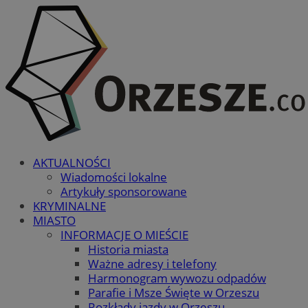
AKTUALNOŚCI
Wiadomości lokalne
Artykuły sponsorowane
KRYMINALNE
MIASTO
INFORMACJE O MIEŚCIE
Historia miasta
Ważne adresy i telefony
Harmonogram wywozu odpadów
Parafie i Msze Święte w Orzeszu
Rozkłady jazdy w Orzeszu