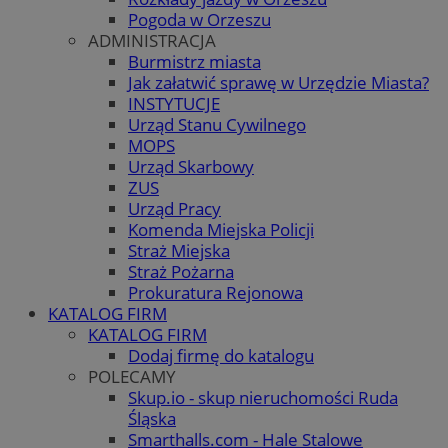
Pogoda w Orzeszu
ADMINISTRACJA
Burmistrz miasta
Jak załatwić sprawę w Urzędzie Miasta?
INSTYTUCJE
Urząd Stanu Cywilnego
MOPS
Urząd Skarbowy
ZUS
Urząd Pracy
Komenda Miejska Policji
Straż Miejska
Straż Pożarna
Prokuratura Rejonowa
KATALOG FIRM
KATALOG FIRM
Dodaj firmę do katalogu
POLECAMY
Skup.io - skup nieruchomości Ruda
Śląska
Smarthalls.com - Hale Stalowe