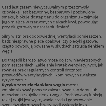
Czad jest gazem niewyczuwalnym przez zmysły
człowieka, jest bezwonny, bezbarwny i pozbawiony
smaku, blokuje dostęp tlenu do organizmu – zajmuje
jego miejsce w czerwonych ciałkach krwi, powodując
przy długotrwałym narażeniu śmierć.
Silny wiatr, brak odpowiedniej wentylacji pomieszczeń,
bądź niesprawne piece opałowe, czy piecyki gazowe,
często powodują poważne w skutkach zatrucia tlenkiem
węgla.
Do tragedii bardzo łatwo może dojść w niewietrzonych
pomieszczeniach. Zaklejanie kratek wentylacyjnych, jak
również brak regularnych kontroli drożności
przewodów wentylacyjnych i kominowych zwiększa
ryzyko zatruć.
Ryzyko zatrucia tlenkiem węgla
można
zminimalizować poprzez zainstalowanie w domu lub
mieszkaniu czujnika tlenku węgla. Podstawową funkcją
takiej czujki jest wykrywanie czadu i generowanie
sygnałów alarmowych w sytuacji wykrycia jego