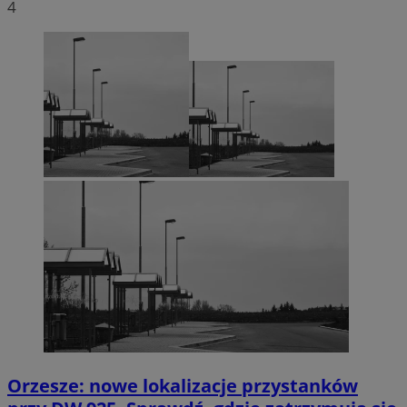
4
Orzesze: nowe lokalizacje przystanków