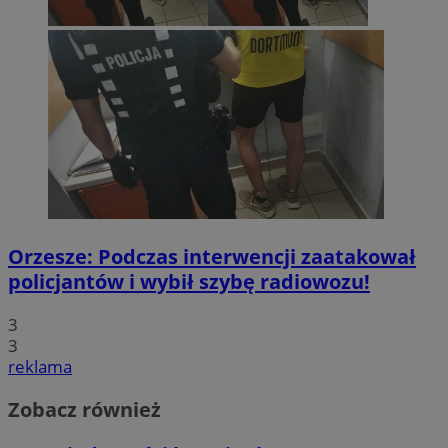
Orzesze: Podczas interwencji zaatakował
policjantów i wybił szybę radiowozu!
3
3
reklama
Zobacz również