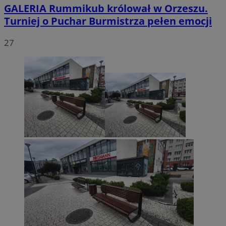
GALERIA
Rummikub królował w Orzeszu.
Turniej o Puchar Burmistrza pełen emocji
27