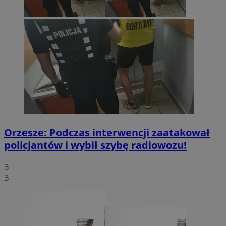
Orzesze: Podczas interwencji zaatakował
policjantów i wybił szybę radiowozu!
3
3