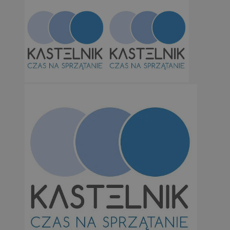
Niesklasyfikowane
Niezbędne
Wydajność
Targetowanie
Funkcjonalno
Niezbędne pliki cookie umożliwiają korzystanie z podstawowych fun
takich jak logowanie użytkownika i zarządzanie kontem. Bez niezb
można prawidłowo korzystać ze strony internetowej.
Provider
/
Okres
Nazwa
Domena
przechowywan
SessID
orzesze.com.pl
1 rok
QeSessID
orzesze.com.pl
1 rok
MvSessID
orzesze.com.pl
1 rok