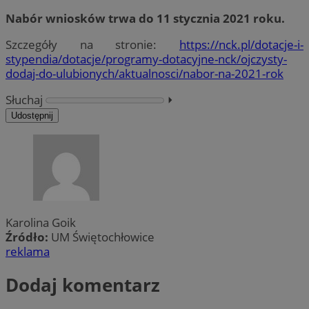
Nabór wniosków trwa do 11 stycznia 2021 roku.
Szczegóły na stronie:
https://nck.pl/dotacje-i-
stypendia/dotacje/programy-dotacyjne-nck/ojczysty-
dodaj-do-ulubionych/aktualnosci/nabor-na-2021-rok
Słuchaj
⏵︎
Udostępnij
Karolina Goik
Źródło:
UM Świętochłowice
reklama
Dodaj komentarz