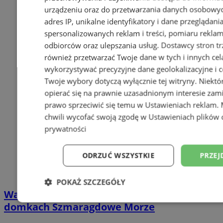
urządzeniu oraz do przetwarzania danych osobowych
adres IP, unikalne identyfikatory i dane przeglądani
spersonalizowanych reklam i treści, pomiaru reklam i
odbiorców oraz ulepszania usług.
Dostawcy stron tr
również przetwarzać Twoje dane w tych i innych cel
wykorzystywać precyzyjne dane geolokalizacyjne i c
Twoje wybory dotyczą wyłącznie tej witryny. Niekt
opierać się na prawnie uzasadnionym interesie zami
prawo sprzeciwić się temu w
Ustawieniach reklam
.
chwili wycofać swoją zgodę w
Ustawieniach plików 
prywatności
ODRZUĆ WSZYSTKIE
PRZEJ
POKAŻ SZCZEGÓŁY
Wakacyjny wypoczynek nad Bałtykiem w
Niezbędne
Wydajność
Targetowani
domkach Szmaragdowe Morze