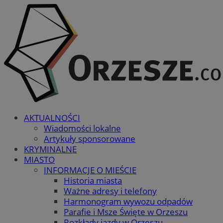
AKTUALNOŚCI
Wiadomości lokalne
Artykuły sponsorowane
KRYMINALNE
MIASTO
INFORMACJE O MIEŚCIE
Historia miasta
Ważne adresy i telefony
Harmonogram wywozu odpadów
Parafie i Msze Święte w Orzeszu
Rozkłady jazdy w Orzeszu