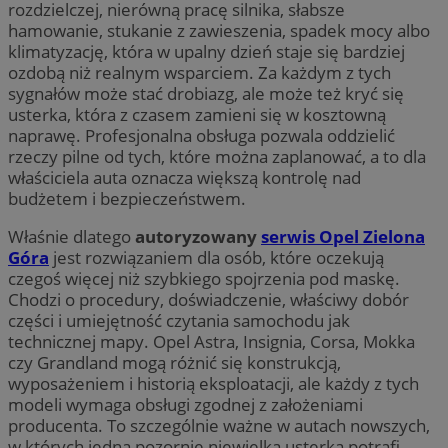
rozdzielczej, nierówną pracę silnika, słabsze
hamowanie, stukanie z zawieszenia, spadek mocy albo
klimatyzację, która w upalny dzień staje się bardziej
ozdobą niż realnym wsparciem. Za każdym z tych
sygnałów może stać drobiazg, ale może też kryć się
usterka, która z czasem zamieni się w kosztowną
naprawę. Profesjonalna obsługa pozwala oddzielić
rzeczy pilne od tych, które można zaplanować, a to dla
właściciela auta oznacza większą kontrolę nad
budżetem i bezpieczeństwem.
Właśnie dlatego
autoryzowany
serwis Opel Zielona
Góra
jest rozwiązaniem dla osób, które oczekują
czegoś więcej niż szybkiego spojrzenia pod maskę.
Chodzi o procedury, doświadczenie, właściwy dobór
części i umiejętność czytania samochodu jak
technicznej mapy. Opel Astra, Insignia, Corsa, Mokka
czy Grandland mogą różnić się konstrukcją,
wyposażeniem i historią eksploatacji, ale każdy z tych
modeli wymaga obsługi zgodnej z założeniami
producenta. To szczególnie ważne w autach nowszych,
w których jedna pozornie niewielka usterka potrafi