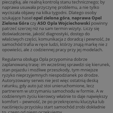
pieczątką, ale realną kontrolą stanu technicznego; by
naprawa usuwała przyczynę problemu, a nie tylko
wyciszała objawy na kilka tygodni. Dlatego osoby
szukające haseł
opel zielona góra
,
naprawa Opel
Zielona Góra
czy
ASO Opla Wojciechowski
powinny
patrzeć szerzej niż na sam termin wizyty. Liczy się
doświadczenie, jakość diagnostyki, dostęp do
właściwych części, komunikacja z doradcą i pewność, że
samochód trafia w ręce ludzi, którzy znają markę nie z
opowieści, ale z codziennej pracy przy jej modelach.
Regularna obsługa Opla przypomina dobrze
zaplanowaną trasę: im wcześniej sprawdzi się kierunek,
stan pojazdu i możliwe przeszkody, tym mniejsze
ryzyko nieprzyjemnych niespodzianek po drodze.
Autoryzowany serwis nie jest więc ostatnią deską
ratunku, gdy auto już stoi unieruchomione, lecz
partnerem w utrzymaniu samochodu w formie. A w
codziennym życiu kierowcy właśnie to daje największy
komfort – pewność, że po przekręceniu kluczyka lub
naciśnięciu przycisku start samochód zrobi dokładnie
to, czego od niego oczekujemy.