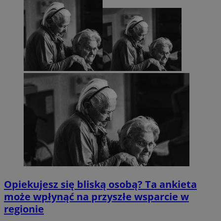
Opiekujesz się bliską osobą? Ta ankieta
może wpłynąć na przyszłe wsparcie w
regionie