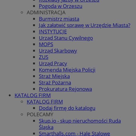
Pogoda w Orzeszu
ADMINISTRACJA
Burmistrz miasta
Jak załatwić sprawę w Urzędzie Miasta?
INSTYTUCJE
Urząd Stanu Cywilnego
MOPS
Urząd Skarbowy
ZUS
Urząd Pracy
Komenda Miejska Policji
Straż Miejska
Straż Pożarna
Prokuratura Rejonowa
KATALOG FIRM
KATALOG FIRM
Dodaj firmę do katalogu
POLECAMY
Skup.io - skup nieruchomości Ruda
Śląska
Smarthalls.com - Hale Stalowe