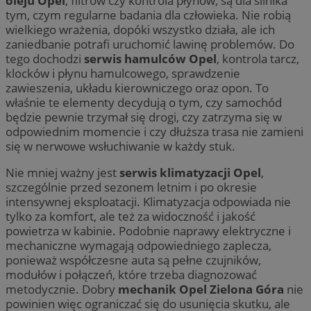
oleju Opel
, filtrów czy kontrola płynów, są dla silnika
tym, czym regularne badania dla człowieka. Nie robią
wielkiego wrażenia, dopóki wszystko działa, ale ich
zaniedbanie potrafi uruchomić lawinę problemów. Do
tego dochodzi
serwis hamulców Opel
, kontrola tarcz,
klocków i płynu hamulcowego, sprawdzenie
zawieszenia, układu kierowniczego oraz opon. To
właśnie te elementy decydują o tym, czy samochód
będzie pewnie trzymał się drogi, czy zatrzyma się w
odpowiednim momencie i czy dłuższa trasa nie zamieni
się w nerwowe wsłuchiwanie w każdy stuk.
Nie mniej ważny jest
serwis klimatyzacji Opel
,
szczególnie przed sezonem letnim i po okresie
intensywnej eksploatacji. Klimatyzacja odpowiada nie
tylko za komfort, ale też za widoczność i jakość
powietrza w kabinie. Podobnie naprawy elektryczne i
mechaniczne wymagają odpowiedniego zaplecza,
ponieważ współczesne auta są pełne czujników,
modułów i połączeń, które trzeba diagnozować
metodycznie. Dobry
mechanik Opel Zielona Góra
nie
powinien więc ograniczać się do usunięcia skutku, ale