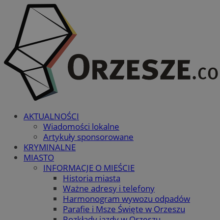
AKTUALNOŚCI
Wiadomości lokalne
Artykuły sponsorowane
KRYMINALNE
MIASTO
INFORMACJE O MIEŚCIE
Historia miasta
Ważne adresy i telefony
Harmonogram wywozu odpadów
Parafie i Msze Święte w Orzeszu
Rozkłady jazdy w Orzeszu