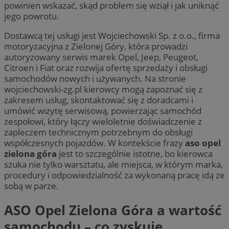
powinien wskazać, skąd problem się wziął i jak uniknąć
jego powrotu.
Dostawcą tej usługi jest Wojciechowski Sp. z o.o., firma
motoryzacyjna z Zielonej Góry, która prowadzi
autoryzowany serwis marek Opel, Jeep, Peugeot,
Citroen i Fiat oraz rozwija ofertę sprzedaży i obsługi
samochodów nowych i używanych. Na stronie
wojciechowski-zg.pl kierowcy mogą zapoznać się z
zakresem usług, skontaktować się z doradcami i
umówić wizytę serwisową, powierzając samochód
zespołowi, który łączy wieloletnie doświadczenie z
zapleczem technicznym potrzebnym do obsługi
współczesnych pojazdów. W kontekście frazy
aso opel
zielona góra
jest to szczególnie istotne, bo kierowca
szuka nie tylko warsztatu, ale miejsca, w którym marka,
procedury i odpowiedzialność za wykonaną pracę idą ze
sobą w parze.
ASO Opel Zielona Góra a wartość
samochodu – co zyskuje