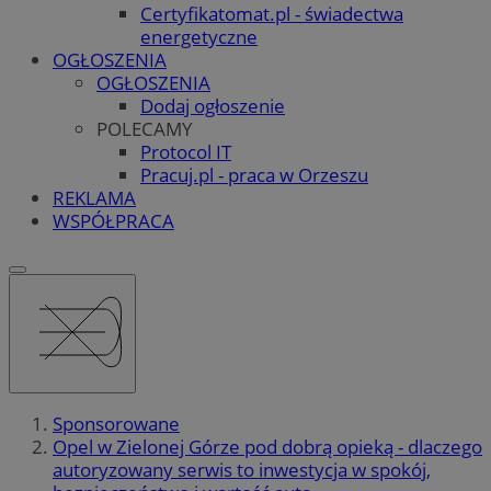
Certyfikatomat.pl - świadectwa
energetyczne
OGŁOSZENIA
OGŁOSZENIA
Dodaj ogłoszenie
POLECAMY
Protocol IT
Pracuj.pl - praca w Orzeszu
REKLAMA
WSPÓŁPRACA
Sponsorowane
Opel w Zielonej Górze pod dobrą opieką - dlaczego
autoryzowany serwis to inwestycja w spokój,