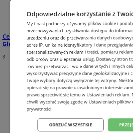
Odpowiedzialne korzystanie z Twoi
My i nasi partnerzy używamy plików cookie i podob
przechowywania i uzyskiwania dostępu do informac
Centrum przesiadkowe przy Dworcu
urządzeniu oraz do przetwarzania danych osobowych
Głównym w Orzeszu?
adres IP, unikalne identyfikatory i dane przeglądani
spersonalizowanych reklam i treści, pomiaru reklam i
3
odbiorców oraz ulepszania usług.
Dostawcy stron tr
również przetwarzać Twoje dane w tych i innych cel
wykorzystywać precyzyjne dane geolokalizacyjne i c
Twoje wybory dotyczą wyłącznie tej witryny. Niekt
opierać się na prawnie uzasadnionym interesie zami
prawo sprzeciwić się temu w
Ustawieniach reklam
.
chwili wycofać swoją zgodę w
Ustawieniach plików 
prywatności
ODRZUĆ WSZYSTKIE
PRZEJ