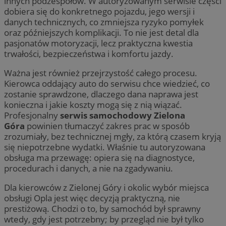
innych podzespołów. W autoryzowanym serwisie części
dobiera się do konkretnego pojazdu, jego wersji i
danych technicznych, co zmniejsza ryzyko pomyłek
oraz późniejszych komplikacji. To nie jest detal dla
pasjonatów motoryzacji, lecz praktyczna kwestia
trwałości, bezpieczeństwa i komfortu jazdy.
Ważna jest również przejrzystość całego procesu.
Kierowca oddający auto do serwisu chce wiedzieć, co
zostanie sprawdzone, dlaczego dana naprawa jest
konieczna i jakie koszty mogą się z nią wiązać.
Profesjonalny
serwis samochodowy Zielona
Góra
powinien tłumaczyć zakres prac w sposób
zrozumiały, bez technicznej mgły, za którą czasem kryją
się niepotrzebne wydatki. Właśnie tu autoryzowana
obsługa ma przewagę: opiera się na diagnostyce,
procedurach i danych, a nie na zgadywaniu.
Dla kierowców z Zielonej Góry i okolic wybór miejsca
obsługi Opla jest więc decyzją praktyczną, nie
prestiżową. Chodzi o to, by samochód był sprawny
wtedy, gdy jest potrzebny; by przegląd nie był tylko