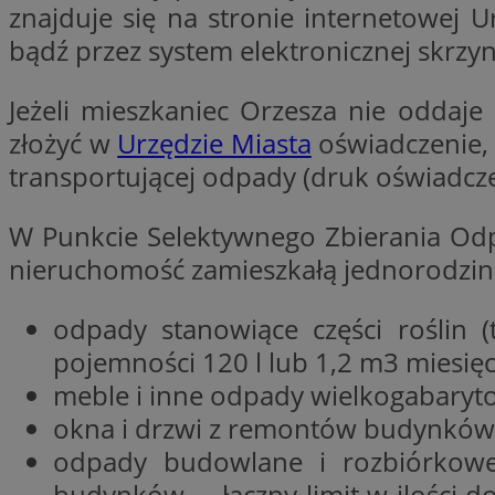
znajduje się na stronie internetowej
Nazwa
bądź przez system elektronicznej skrzy
Nazwa
ustat_agfw3qpwXtz
Nazwa
ustat_8hezdrw6jXd
_clck
Jeżeli mieszkaniec Orzesza nie oddaje
__gads
openstat_12e0dbc
złożyć w
Urzędzie Miasta
oświadczenie,
openstat_gid
transportującej odpady (druk oświadcze
_ga
MR
openstat_axigzz1m6
ustat_Xljcjgyrsdcu
W Punkcie Selektywnego Zbierania 
ANONCHK
__Secure-YNID
nieruchomość zamieszkałą jednorodzinn
WMF-Uniq
_clsk
ustat_b6x6h2kseuk
odpady stanowiące części roślin (
__Secure-
ROLLOUT_TOKEN
ustat_bl8Xwye1zkqx
pojemności 120 l lub 1,2 m3 miesięc
ustat_bt5j7dtfgm4
meble i inne odpady wielkogabaryto
_ga_1ZETYXEVYH
ustat_yzw2k52aXskv
okna i drzwi z remontów budynków 
_fbp
FCCDCF
ustat_htx5jy2dajf
odpady budowlane i rozbiórkowe,
budynków – łączny limit w ilości d
__eoi