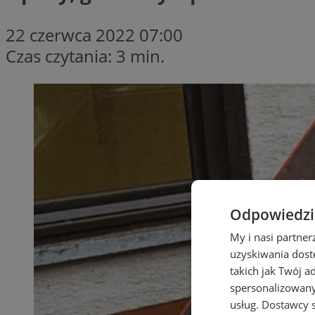
22 czerwca 2022 07:00
Czas czytania: 3 min.
Odpowiedzia
My i nasi partne
uzyskiwania dost
takich jak Twój a
spersonalizowanyc
usług.
Dostawcy s