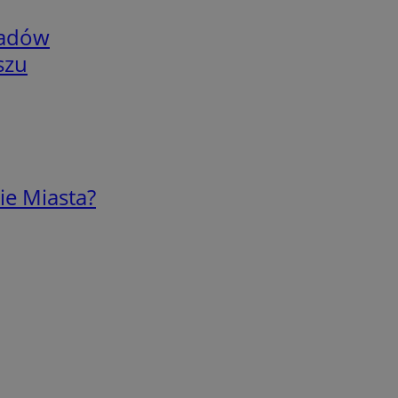
adów
szu
ie Miasta?