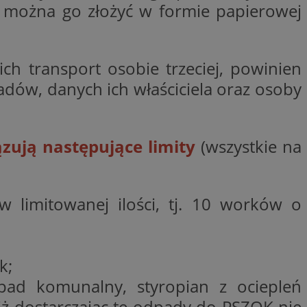
a można go złożyć w formie papierowej
wywania
Opis
rakcji użytkowników
ch transport osobie trzeciej, powinien
u poprawy
ubleClick for
 strony
yświetlanie reklam
ów, danych ich właściciela oraz osoby
.
nalytics - co
 którego używamy
nej usługi
owej do
zróżniania
 losowo
zują następujące limity
(wszystkie na
a. Jest on
w jaki sposób
ie i służy do
ygodnie
ernetowej, oraz
sesji i kampanii na
wy mógł zobaczyć
ygodnie
niem Microsoft
 w limitowanej ilości, tj. 10 worków o
ażaniem funkcji i
ywania informacji o
rolować, które
tron w jedną sesję
wyświetlane
 etapowych,
nego użytkownika
ytics do
k;
serii produktów
rznej przez
sie rzeczywistym od
pad komunalny, styropian z ociepleń
 iż dostarczając te odpady do PSZOK nie
aangażowania