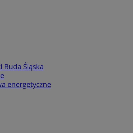
i Ruda Śląska
we
twa energetyczne