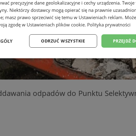
wać precyzyjne dane geolokalizacyjne i cechy urządzenia. Twoje
tryny. Niektórzy dostawcy mogą opierać się na prawnie uzasadnio
ie; masz prawo sprzeciwić się temu w
Ustawieniach reklam
. Może
woją zgodę w
Ustawieniach plików cookie
.
Polityka prywatności
EGÓŁY
ODRZUĆ WSZYSTKIE
PRZEJDŹ 
Wydajność
Targetowanie
Funkcjonalność
Ni
oddawania odpadów do Punktu Selekty
ezbędne
Wydajność
Targetowanie
Funkcjonalność
Niesklasyfikow
ie umożliwiają korzystanie z podstawowych funkcji strony internetowej, takich jak log
Bez niezbędnych plików cookie nie można prawidłowo korzystać ze strony internetowe
Provider
/
Okres
Opis
Domena
przechowywania