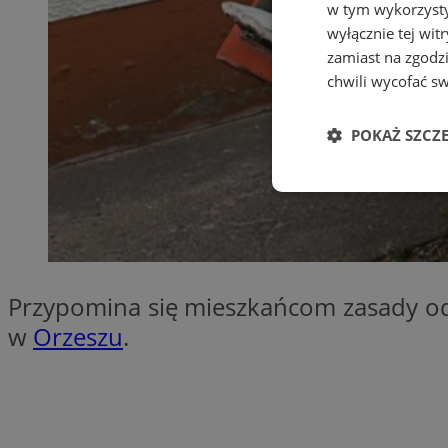
w tym wykorzysty
wyłącznie tej wi
zamiast na zgodz
chwili wycofać s
POKAŻ SZCZ
Niezbędne
Przypomina się mieszkańcom zasady 
w
Orzeszu
.
Ni
Niezbędne pliki cook
zarządzanie kontem. 
Nazwa