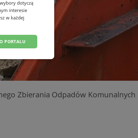
 wybory dotyczą
nym interesie
sz w każdej
DO PORTALU
esklasyfikowane
wnego Zbierania Odpadów Komunalnych
ane
owanie użytkownika i
j.