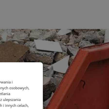
ywania i
danych osobowych,
etlania
az ulepszania
 i innych celach,