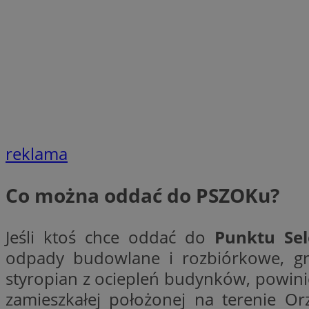
SessID
QeSessID
MvSessID
VISITOR_PRIVACY_
reklama
__cf_bm
Co można oddać do PSZOKu?
CookieScriptConse
Jeśli ktoś chce oddać do
Punktu Se
odpady budowlane i rozbiórkowe, gr
__cf_bm
styropian z ociepleń budynków, powini
zamieszkałej położonej na terenie Or