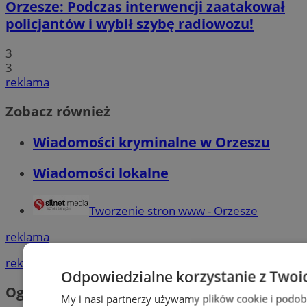
Orzesze: Podczas interwencji zaatakował
policjantów i wybił szybę radiowozu!
3
3
reklama
Zobacz również
Wiadomości kryminalne w Orzeszu
Wiadomości lokalne
Tworzenie stron www - Orzesze
reklama
reklama
Odpowiedzialne korzystanie z Twoi
Ogłoszenia
My i nasi partnerzy używamy plików cookie i podob