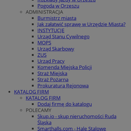
Pogoda w Orzeszu
ADMINISTRACJA
Burmistrz miasta
Jak załatwić sprawę w Urzędzie Miasta?
INSTYTUCJE
Urząd Stanu Cywilnego
MOPS
Urząd Skarbowy
ZUS
Urząd Pracy
Komenda Miejska Policji
Straż Miejska
Straż Pożarna
Prokuratura Rejonowa
KATALOG FIRM
KATALOG FIRM
Dodaj firmę do katalogu
POLECAMY
Skup.io - skup nieruchomości Ruda
Śląska
Smarthalls.com - Hale Stalowe