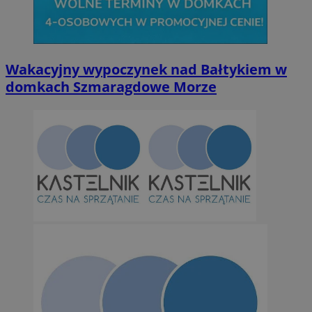
Niesklasyfikowane
Wakacyjny wypoczynek nad Bałtykiem w
domkach Szmaragdowe Morze
Niezbędne
Wydajność
Targetowanie
Funkcjonalno
Niezbędne pliki cookie umożliwiają korzystanie z podstawowych fun
takich jak logowanie użytkownika i zarządzanie kontem. Bez niezb
można prawidłowo korzystać ze strony internetowej.
Provider
/
Okres
Nazwa
Domena
przechowywan
SessID
orzesze.com.pl
1 rok
QeSessID
orzesze.com.pl
1 rok