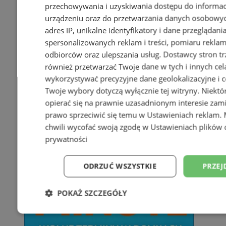
przechowywania i uzyskiwania dostępu do informac
urządzeniu oraz do przetwarzania danych osobowych
adres IP, unikalne identyfikatory i dane przeglądani
spersonalizowanych reklam i treści, pomiaru reklam i
odbiorców oraz ulepszania usług.
Dostawcy stron tr
również przetwarzać Twoje dane w tych i innych cel
wykorzystywać precyzyjne dane geolokalizacyjne i c
Twoje wybory dotyczą wyłącznie tej witryny. Niekt
opierać się na prawnie uzasadnionym interesie zami
prawo sprzeciwić się temu w
Ustawieniach reklam
.
chwili wycofać swoją zgodę w
Ustawieniach plików 
prywatności
ODRZUĆ WSZYSTKIE
PRZEJ
POKAŻ SZCZEGÓŁY
Niezbędne
Wydajność
Targetowani