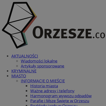
AKTUALNOŚCI
Wiadomości lokalne
Artykuły sponsorowane
KRYMINALNE
MIASTO
INFORMACJE O MIEŚCIE
Historia miasta
Ważne adresy i telefony
Harmonogram wywozu odpadów
Parafie i Msze Święte w Orzeszu
Rozkłady jazdy w Orzeszu