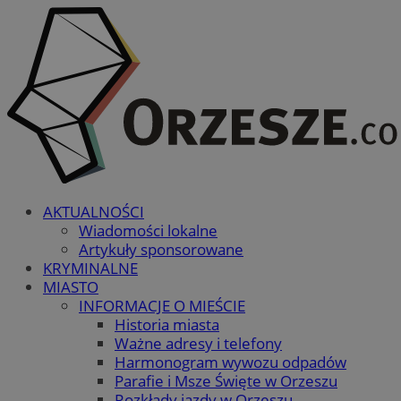
AKTUALNOŚCI
Wiadomości lokalne
Artykuły sponsorowane
KRYMINALNE
MIASTO
INFORMACJE O MIEŚCIE
Historia miasta
Ważne adresy i telefony
Harmonogram wywozu odpadów
Parafie i Msze Święte w Orzeszu
Rozkłady jazdy w Orzeszu