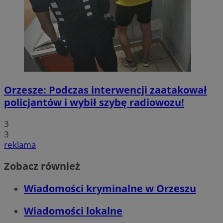
Orzesze: Podczas interwencji zaatakował
policjantów i wybił szybę radiowozu!
3
3
reklama
Zobacz również
Wiadomości kryminalne w Orzeszu
Wiadomości lokalne