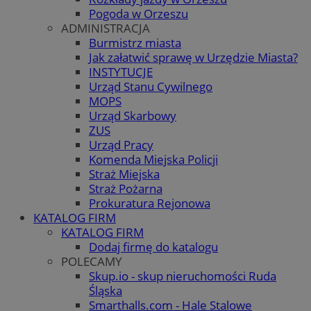
Pogoda w Orzeszu
ADMINISTRACJA
Burmistrz miasta
Jak załatwić sprawę w Urzędzie Miasta?
INSTYTUCJE
Urząd Stanu Cywilnego
MOPS
Urząd Skarbowy
ZUS
Urząd Pracy
Komenda Miejska Policji
Straż Miejska
Straż Pożarna
Prokuratura Rejonowa
KATALOG FIRM
KATALOG FIRM
Dodaj firmę do katalogu
POLECAMY
Skup.io - skup nieruchomości Ruda
Śląska
Smarthalls.com - Hale Stalowe