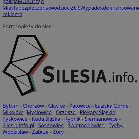
policja
MOK
Urząd
Miasta
bezpieczeństwo
dzieci
ZUS
Wypadek
dofinansowani
reklama
Portal należy do sieci
Bytom
-
Chorzów
-
Gliwice
-
Katowice
-
Łaziska Górne
-
Mikołów
-
Mysłowice
-
Orzesze
-
Piekary Śląskie
-
Pyskowice
-
Ruda Śląska
-
Rybnik
-
Siemianowice
-
Silesia.info.pl
-
Sosnowiec
-
Świętochłowice
-
Tychy
-
Wodzisław
-
Zabrze
-
Żory