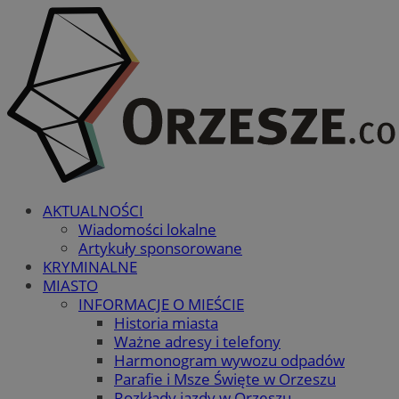
AKTUALNOŚCI
Wiadomości lokalne
Artykuły sponsorowane
KRYMINALNE
MIASTO
INFORMACJE O MIEŚCIE
Historia miasta
Ważne adresy i telefony
Harmonogram wywozu odpadów
Parafie i Msze Święte w Orzeszu
Rozkłady jazdy w Orzeszu