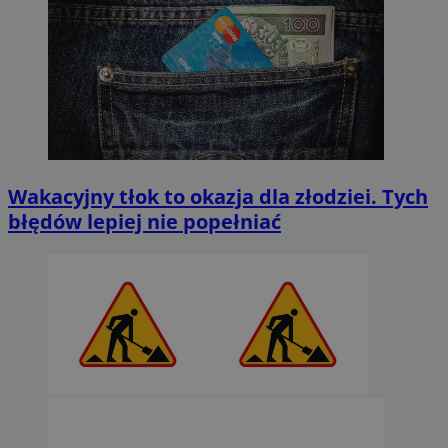
Wakacyjny tłok to okazja dla złodziei. Tych
błędów lepiej nie popełniać