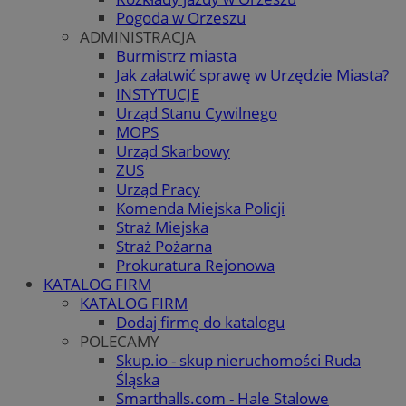
Pogoda w Orzeszu
ADMINISTRACJA
Burmistrz miasta
Jak załatwić sprawę w Urzędzie Miasta?
INSTYTUCJE
Urząd Stanu Cywilnego
MOPS
Urząd Skarbowy
ZUS
Urząd Pracy
Komenda Miejska Policji
Straż Miejska
Straż Pożarna
Prokuratura Rejonowa
KATALOG FIRM
KATALOG FIRM
Dodaj firmę do katalogu
POLECAMY
Skup.io - skup nieruchomości Ruda
Śląska
Smarthalls.com - Hale Stalowe