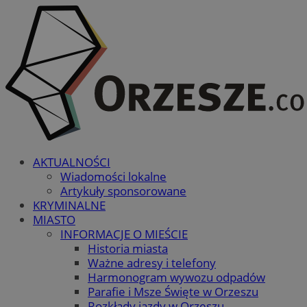
AKTUALNOŚCI
Wiadomości lokalne
Artykuły sponsorowane
KRYMINALNE
MIASTO
INFORMACJE O MIEŚCIE
Historia miasta
Ważne adresy i telefony
Harmonogram wywozu odpadów
Parafie i Msze Święte w Orzeszu
Rozkłady jazdy w Orzeszu