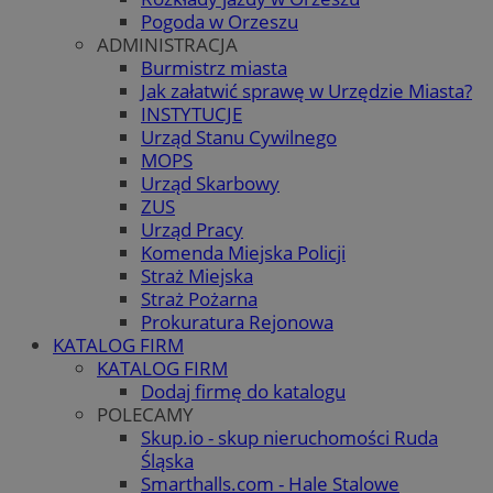
Pogoda w Orzeszu
ADMINISTRACJA
Burmistrz miasta
Jak załatwić sprawę w Urzędzie Miasta?
INSTYTUCJE
Urząd Stanu Cywilnego
MOPS
Urząd Skarbowy
ZUS
Urząd Pracy
Komenda Miejska Policji
Straż Miejska
Straż Pożarna
Prokuratura Rejonowa
KATALOG FIRM
KATALOG FIRM
Dodaj firmę do katalogu
POLECAMY
Skup.io - skup nieruchomości Ruda
Śląska
Smarthalls.com - Hale Stalowe