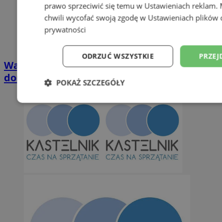
prawo sprzeciwić się temu w
Ustawieniach reklam
.
chwili wycofać swoją zgodę w
Ustawieniach plików 
prywatności
ODRZUĆ WSZYSTKIE
PRZEJ
Wakacyjny wypoczynek nad Bałtykiem w
domkach Szmaragdowe Morze
POKAŻ SZCZEGÓŁY
Niezbędne
Wydajność
Targetowani
Niesklasyfikowane
Niezbędne
Wydajność
Targetowanie
Funkcjonalno