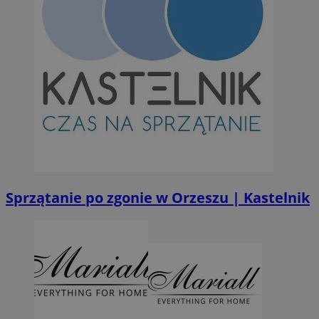
Niezbędne pliki cookie umożliwiają korzystanie z podstawowych fun
takich jak logowanie użytkownika i zarządzanie kontem. Bez niezb
można prawidłowo korzystać ze strony internetowej.
Provider
/
Okres
Nazwa
Domena
przechowywan
SessID
orzesze.com.pl
1 rok
QeSessID
orzesze.com.pl
1 rok
MvSessID
orzesze.com.pl
1 rok
Sprzątanie po zgonie w Orzeszu | Kastelnik
VISITOR_PRIVACY_METADATA
5 miesięcy 4
YouTube
tygodnie
.youtube.com