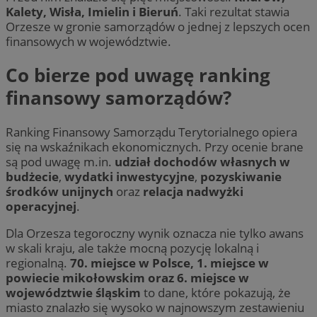
Kalety, Wisła, Imielin i Bieruń
. Taki rezultat stawia
Orzesze w gronie samorządów o jednej z lepszych ocen
finansowych w województwie.
Co bierze pod uwagę ranking
finansowy samorządów?
Ranking Finansowy Samorządu Terytorialnego opiera
się na wskaźnikach ekonomicznych. Przy ocenie brane
są pod uwagę m.in.
udział dochodów własnych w
budżecie
,
wydatki inwestycyjne
,
pozyskiwanie
środków unijnych
oraz
relacja nadwyżki
operacyjnej
.
Dla Orzesza tegoroczny wynik oznacza nie tylko awans
w skali kraju, ale także mocną pozycję lokalną i
regionalną.
70. miejsce w Polsce, 1. miejsce w
powiecie mikołowskim oraz 6. miejsce w
województwie śląskim
to dane, które pokazują, że
miasto znalazło się wysoko w najnowszym zestawieniu