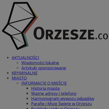
AKTUALNOŚCI
Wiadomości lokalne
Artykuły sponsorowane
KRYMINALNE
MIASTO
INFORMACJE O MIEŚCIE
Historia miasta
Ważne adresy i telefony
Harmonogram wywozu odpadów
Parafie i Msze Święte w Orzeszu
Rozkłady jazdy w Orzeszu