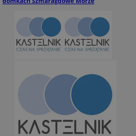
domkach Szmaragdowe Morze
Niezbędne
Wydajność
Targetowanie
Funkcjonalno
Niezbędne pliki cookie umożliwiają korzystanie z podstawowych fun
takich jak logowanie użytkownika i zarządzanie kontem. Bez niezb
można prawidłowo korzystać ze strony internetowej.
Provider
/
Okres
Nazwa
Domena
przechowywan
SessID
orzesze.com.pl
1 rok
QeSessID
orzesze.com.pl
1 rok
MvSessID
orzesze.com.pl
1 rok
VISITOR_PRIVACY_METADATA
5 miesięcy 4
YouTube
tygodnie
.youtube.com