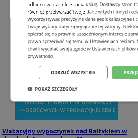
odbiorców oraz ulepszania usług.
Dostawcy stron tr
również przetwarzać Twoje dane w tych i innych cel
wykorzystywać precyzyjne dane geolokalizacyjne i c
Twoje wybory dotyczą wyłącznie tej witryny. Niekt
opierać się na prawnie uzasadnionym interesie zami
prawo sprzeciwić się temu w
Ustawieniach reklam
.
chwili wycofać swoją zgodę w
Ustawieniach plików 
prywatności
ODRZUĆ WSZYSTKIE
PRZEJ
POKAŻ SZCZEGÓŁY
Niezbędne
Wydajność
Targetowani
Niesklasyfikowane
Wakacyjny wypoczynek nad Bałtykiem w