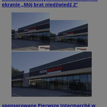
ekranie „Mój brat niedźwiedź 2”
sponsorowane
Pierwsze Intermarché w