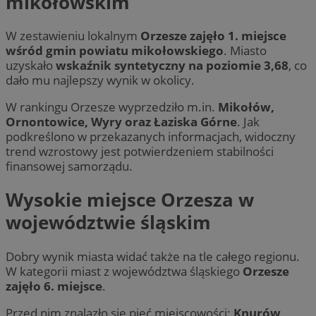
mikołowskim
W zestawieniu lokalnym
Orzesze zajęło 1. miejsce
wśród gmin powiatu mikołowskiego
. Miasto
uzyskało
wskaźnik syntetyczny na poziomie 3,68
, co
dało mu najlepszy wynik w okolicy.
W rankingu Orzesze wyprzedziło m.in.
Mikołów,
Ornontowice, Wyry oraz Łaziska Górne
. Jak
podkreślono w przekazanych informacjach, widoczny
trend wzrostowy jest potwierdzeniem stabilności
finansowej samorządu.
Wysokie miejsce Orzesza w
województwie śląskim
Dobry wynik miasta widać także na tle całego regionu.
W kategorii miast z województwa śląskiego
Orzesze
zajęło 6. miejsce
.
Przed nim znalazło się pięć miejscowości:
Knurów,