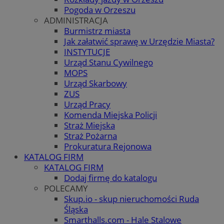
Pogoda w Orzeszu
ADMINISTRACJA
Burmistrz miasta
Jak załatwić sprawę w Urzędzie Miasta?
INSTYTUCJE
Urząd Stanu Cywilnego
MOPS
Urząd Skarbowy
ZUS
Urząd Pracy
Komenda Miejska Policji
Straż Miejska
Straż Pożarna
Prokuratura Rejonowa
KATALOG FIRM
KATALOG FIRM
Dodaj firmę do katalogu
POLECAMY
Skup.io - skup nieruchomości Ruda
Śląska
Smarthalls.com - Hale Stalowe