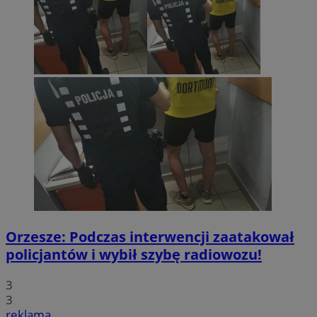
Orzesze: Podczas interwencji zaatakował
policjantów i wybił szybę radiowozu!
3
3
reklama