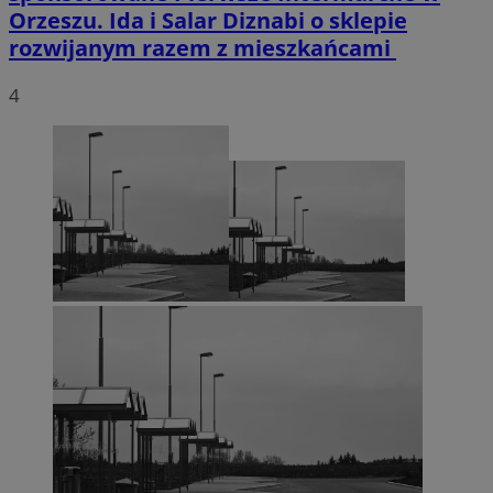
Orzeszu. Ida i Salar Diznabi o sklepie
rozwijanym razem z mieszkańcami
4