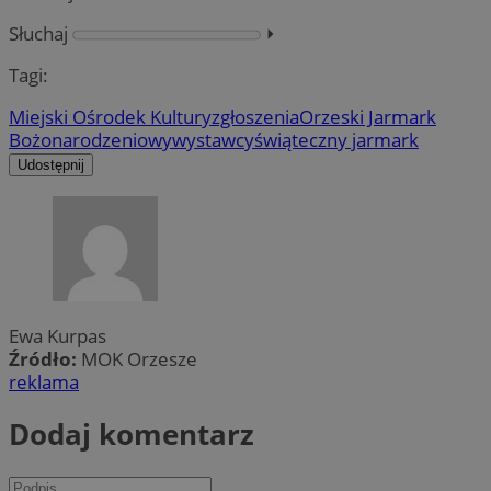
Słuchaj
⏵︎
Tagi:
Miejski Ośrodek Kultury
zgłoszenia
Orzeski Jarmark
Bożonarodzeniowy
wystawcy
świąteczny jarmark
Udostępnij
Ewa Kurpas
Źródło:
MOK Orzesze
reklama
Dodaj komentarz