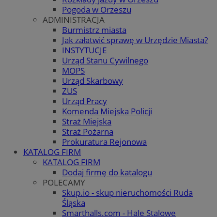
Pogoda w Orzeszu
ADMINISTRACJA
Burmistrz miasta
Jak załatwić sprawę w Urzędzie Miasta?
INSTYTUCJE
Urząd Stanu Cywilnego
MOPS
Urząd Skarbowy
ZUS
Urząd Pracy
Komenda Miejska Policji
Straż Miejska
Straż Pożarna
Prokuratura Rejonowa
KATALOG FIRM
KATALOG FIRM
Dodaj firmę do katalogu
POLECAMY
Skup.io - skup nieruchomości Ruda
Śląska
Smarthalls.com - Hale Stalowe