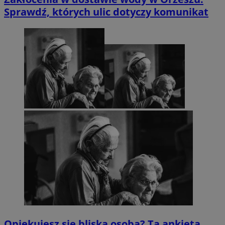
Sprawdź, których ulic dotyczy komunikat
Opiekujesz się bliską osobą? Ta ankieta