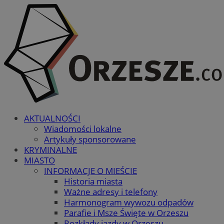
AKTUALNOŚCI
Wiadomości lokalne
Artykuły sponsorowane
KRYMINALNE
MIASTO
INFORMACJE O MIEŚCIE
Historia miasta
Ważne adresy i telefony
Harmonogram wywozu odpadów
Parafie i Msze Święte w Orzeszu
Rozkłady jazdy w Orzeszu