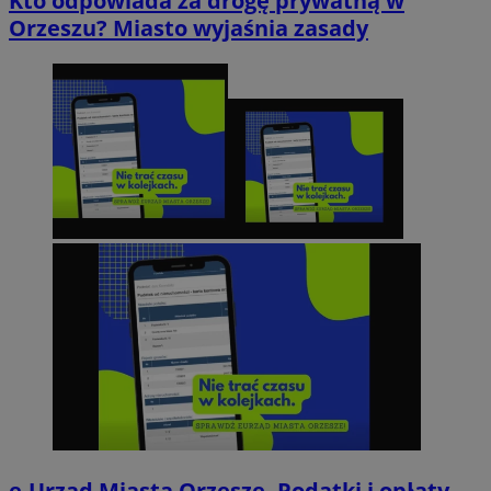
Kto odpowiada za drogę prywatną w
Orzeszu? Miasto wyjaśnia zasady
e-Urząd Miasta Orzesze. Podatki i opłaty