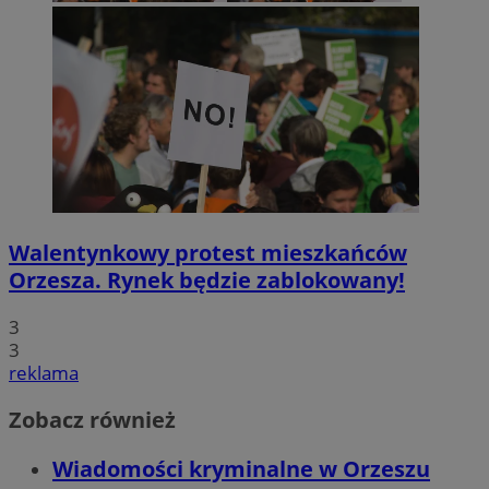
Walentynkowy protest mieszkańców
Orzesza. Rynek będzie zablokowany!
3
3
reklama
Zobacz również
Wiadomości kryminalne w Orzeszu