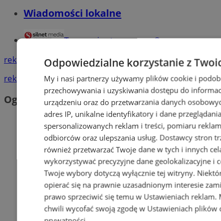
Wiadomości lokalne
Tworzenie stron www - Orzesze
reklama
Odpowiedzialne korzystanie z Twoi
reklama
My i nasi partnerzy używamy plików cookie i podob
przechowywania i uzyskiwania dostępu do informac
Ogłoszenia
urządzeniu oraz do przetwarzania danych osobowych
adres IP, unikalne identyfikatory i dane przeglądani
spersonalizowanych reklam i treści, pomiaru reklam i
odbiorców oraz ulepszania usług.
Dostawcy stron tr
również przetwarzać Twoje dane w tych i innych cel
wykorzystywać precyzyjne dane geolokalizacyjne i c
Twoje wybory dotyczą wyłącznie tej witryny. Niekt
opierać się na prawnie uzasadnionym interesie zami
prawo sprzeciwić się temu w
Ustawieniach reklam
.
chwili wycofać swoją zgodę w
Ustawieniach plików 
prywatności