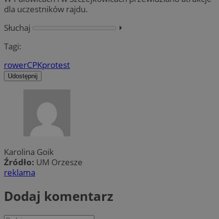
dla uczestników rajdu.
Słuchaj
⏵︎
Tagi:
rower
CPK
protest
Udostępnij
Karolina Goik
Źródło:
UM Orzesze
reklama
Dodaj komentarz