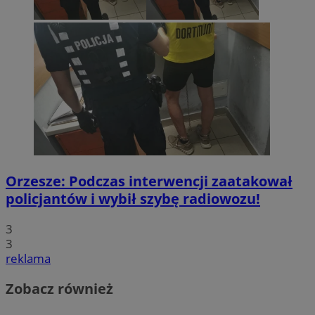
Orzesze: Podczas interwencji zaatakował
policjantów i wybił szybę radiowozu!
3
3
reklama
Zobacz również