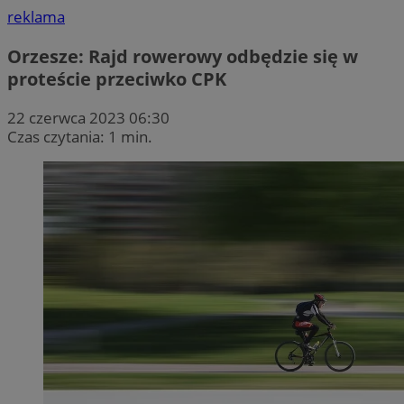
reklama
Orzesze: Rajd rowerowy odbędzie się w
proteście przeciwko CPK
22 czerwca 2023 06:30
Czas czytania: 1 min.