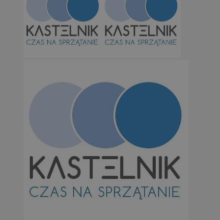
Niesklasyfikowane
Niezbędne
Wydajność
Targetowanie
Funkcjonalno
Niezbędne pliki cookie umożliwiają korzystanie z podstawowych fun
takich jak logowanie użytkownika i zarządzanie kontem. Bez niezb
można prawidłowo korzystać ze strony internetowej.
Provider
/
Okres
Nazwa
Domena
przechowywan
SessID
orzesze.com.pl
1 rok
QeSessID
orzesze.com.pl
1 rok
MvSessID
orzesze.com.pl
1 rok