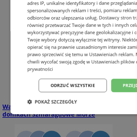
adres IP, unikalne identyfikatory i dane przeglądani
spersonalizowanych reklam i treści, pomiaru reklam i
odbiorców oraz ulepszania usług.
Dostawcy stron tr
również przetwarzać Twoje dane w tych i innych cel
wykorzystywać precyzyjne dane geolokalizacyjne i c
Twoje wybory dotyczą wyłącznie tej witryny. Niekt
opierać się na prawnie uzasadnionym interesie zami
prawo sprzeciwić się temu w
Ustawieniach reklam
.
chwili wycofać swoją zgodę w
Ustawieniach plików 
prywatności
ODRZUĆ WSZYSTKIE
PRZEJ
POKAŻ SZCZEGÓŁY
Wakacyjny wypoczynek nad Bałtykiem w
domkach Szmaragdowe Morze
Niezbędne
Wydajność
Targetowani