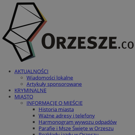
AKTUALNOŚCI
Wiadomości lokalne
Artykuły sponsorowane
KRYMINALNE
MIASTO
INFORMACJE O MIEŚCIE
Historia miasta
Ważne adresy i telefony
Harmonogram wywozu odpadów
Parafie i Msze Święte w Orzeszu
Rozkłady jazdy w Orzeszu