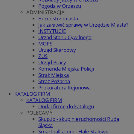
Pogoda w Orzeszu
ADMINISTRACJA
Burmistrz miasta
Jak załatwić sprawę w Urzędzie Miasta?
INSTYTUCJE
Urząd Stanu Cywilnego
MOPS
Urząd Skarbowy
ZUS
Urząd Pracy
Komenda Miejska Policji
Straż Miejska
Straż Pożarna
Prokuratura Rejonowa
KATALOG FIRM
KATALOG FIRM
Dodaj firmę do katalogu
POLECAMY
Skup.io - skup nieruchomości Ruda
Śląska
Smarthalls.com - Hale Stalowe