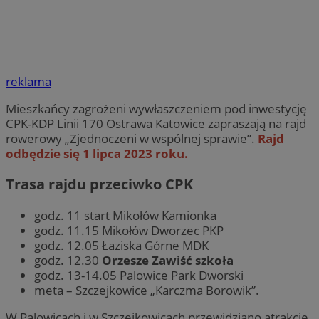
reklama
Mieszkańcy zagrożeni wywłaszczeniem pod inwestycję
CPK-KDP Linii 170 Ostrawa Katowice zapraszają na rajd
rowerowy „Zjednoczeni w wspólnej sprawie”.
Rajd
odbędzie się 1 lipca 2023 roku.
Trasa rajdu przeciwko CPK
godz. 11 start Mikołów Kamionka
godz. 11.15 Mikołów Dworzec PKP
godz. 12.05 Łaziska Górne MDK
godz. 12.30
Orzesze Zawiść szkoła
godz. 13-14.05 Palowice Park Dworski
meta – Szczejkowice „Karczma Borowik”.
W Palowicach i w Szczejkowicach przewidziano atrakcje