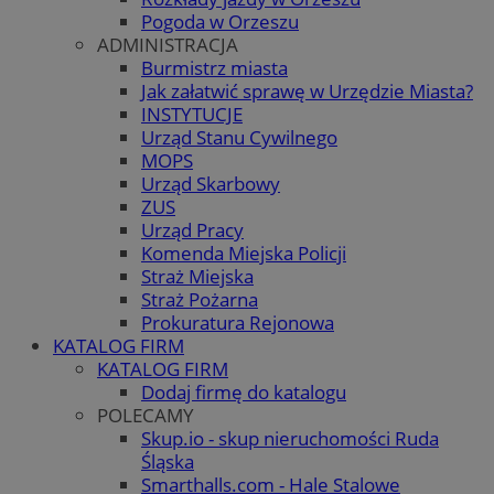
Pogoda w Orzeszu
ADMINISTRACJA
Burmistrz miasta
Jak załatwić sprawę w Urzędzie Miasta?
INSTYTUCJE
Urząd Stanu Cywilnego
MOPS
Urząd Skarbowy
ZUS
Urząd Pracy
Komenda Miejska Policji
Straż Miejska
Straż Pożarna
Prokuratura Rejonowa
KATALOG FIRM
KATALOG FIRM
Dodaj firmę do katalogu
POLECAMY
Skup.io - skup nieruchomości Ruda
Śląska
Smarthalls.com - Hale Stalowe