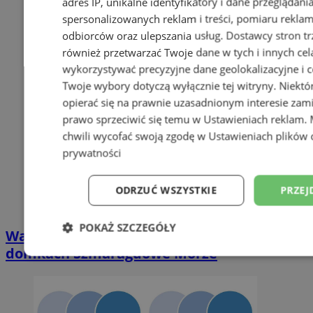
adres IP, unikalne identyfikatory i dane przeglądani
spersonalizowanych reklam i treści, pomiaru reklam i
odbiorców oraz ulepszania usług.
Dostawcy stron tr
również przetwarzać Twoje dane w tych i innych cel
wykorzystywać precyzyjne dane geolokalizacyjne i c
Twoje wybory dotyczą wyłącznie tej witryny. Niekt
opierać się na prawnie uzasadnionym interesie zami
prawo sprzeciwić się temu w
Ustawieniach reklam
.
chwili wycofać swoją zgodę w
Ustawieniach plików 
prywatności
ODRZUĆ WSZYSTKIE
PRZEJ
POKAŻ SZCZEGÓŁY
Wakacyjny wypoczynek nad Bałtykiem w
domkach Szmaragdowe Morze
Niezbędne
Wydajność
Targetowani
Niesklasyfikowane