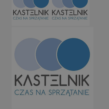
Niezbędne
Wydajność
Targetowanie
Funkcjonalno
Niezbędne pliki cookie umożliwiają korzystanie z podstawowych fun
takich jak logowanie użytkownika i zarządzanie kontem. Bez niezb
można prawidłowo korzystać ze strony internetowej.
Provider
/
Okres
Nazwa
Domena
przechowywan
SessID
orzesze.com.pl
1 rok
QeSessID
orzesze.com.pl
1 rok
MvSessID
orzesze.com.pl
1 rok