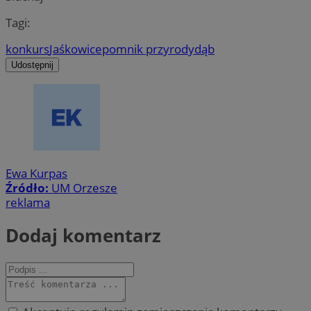
Tagi:
konkurs
Jaśkowice
pomnik przyrody
dąb
Udostępnij
Ewa Kurpas
Źródło:
UM Orzesze
reklama
Dodaj komentarz