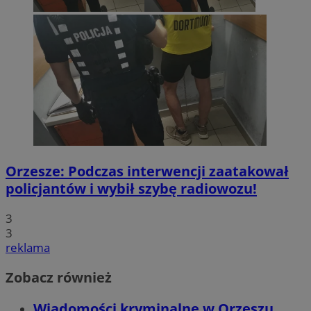
Orzesze: Podczas interwencji zaatakował
policjantów i wybił szybę radiowozu!
3
3
reklama
Zobacz również
Wiadomości kryminalne w Orzeszu