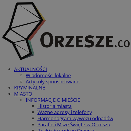
AKTUALNOŚCI
Wiadomości lokalne
Artykuły sponsorowane
KRYMINALNE
MIASTO
INFORMACJE O MIEŚCIE
Historia miasta
Ważne adresy i telefony
Harmonogram wywozu odpadów
Parafie i Msze Święte w Orzeszu
Rozkłady jazdy w Orzeszu