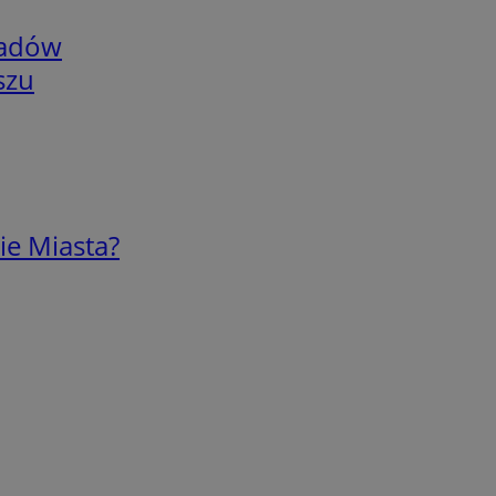
adów
szu
ie Miasta?