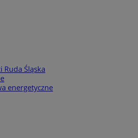
i Ruda Śląska
we
twa energetyczne