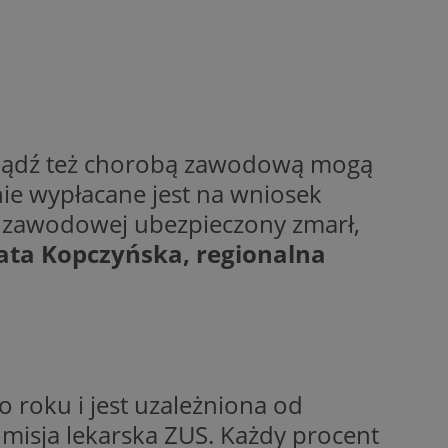
wywania
Opis
rakcji użytkowników
u poprawy
ubleClick for
 strony
yświetlanie reklam
.
 bądź też chorobą zawodową mogą
nalytics - co
 którego używamy
nej usługi
owej do
ie wypłacane jest na wniosek
zróżniania
 losowo
 zawodowej ubezpieczony zmarł,
a. Jest on
w jaki sposób
ie i służy do
ygodnie
ernetowej, oraz
sesji i kampanii na
ata Kopczyńska, regionalna
wy mógł zobaczyć
ygodnie
niem Microsoft
ażaniem funkcji i
ywania informacji o
rolować, które
tron w jedną sesję
wyświetlane
 etapowych,
nego użytkownika
ytics do
serii produktów
 roku i jest uzależniona od
rznej przez
sie rzeczywistym od
misja lekarska ZUS. Każdy procent
aangażowania