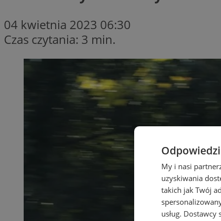
04 kwietnia 2023 06:30
Czas czytania: 3 min.
Odpowiedzia
My i nasi partne
uzyskiwania dost
takich jak Twój a
spersonalizowanyc
usług.
Dostawcy s