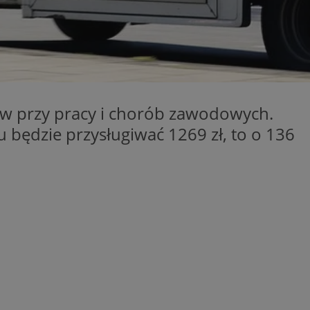
kator sesji.
kator sesji.
kator sesji.
acje o zgodzie
h dotyczących
itryny. Rejestruje
ści i ustawień
w przy pracy i chorób zawodowych.
nie w kolejnych
nie musi ponownie
 będzie przysługiwać 1269 zł, to o 136
o zwiększa wygodę i
nych.
a ludzi i botów. Jest
ej, ponieważ
rtów na temat
ej.
usługę Cookie-
rencji dotyczących
Jest to konieczne,
 działał poprawnie.
a ludzi i botów. Jest
ej, ponieważ
rtów na temat
ej.