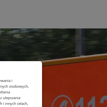
ywania i
danych osobowych,
etlania
az ulepszania
 i innych celach,