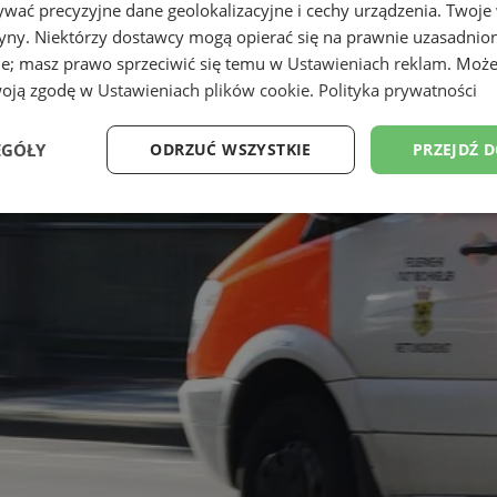
wać precyzyjne dane geolokalizacyjne i cechy urządzenia. Twoje
tryny. Niektórzy dostawcy mogą opierać się na prawnie uzasadnio
ie; masz prawo sprzeciwić się temu w
Ustawieniach reklam
. Może
woją zgodę w
Ustawieniach plików cookie
.
Polityka prywatności
EGÓŁY
ODRZUĆ WSZYSTKIE
PRZEJDŹ 
Wydajność
Targetowanie
Funkcjonalność
Ni
ezbędne
Wydajność
Targetowanie
Funkcjonalność
Niesklasyfikow
ie umożliwiają korzystanie z podstawowych funkcji strony internetowej, takich jak log
Bez niezbędnych plików cookie nie można prawidłowo korzystać ze strony internetowe
Provider
/
Okres
Opis
Domena
przechowywania