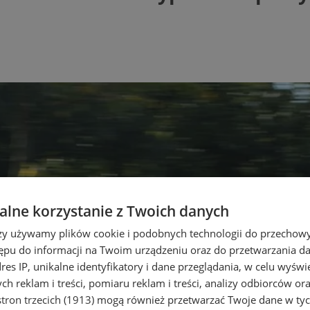
lne korzystanie z Twoich danych
rzy używamy plików cookie i podobnych technologii do przechow
ępu do informacji na Twoim urządzeniu oraz do przetwarzania 
dres IP, unikalne identyfikatory i dane przeglądania, w celu wyświ
h reklam i treści, pomiaru reklam i treści, analizy odbiorców or
tron trzecich (1913)
mogą również przetwarzać Twoje dane w tych