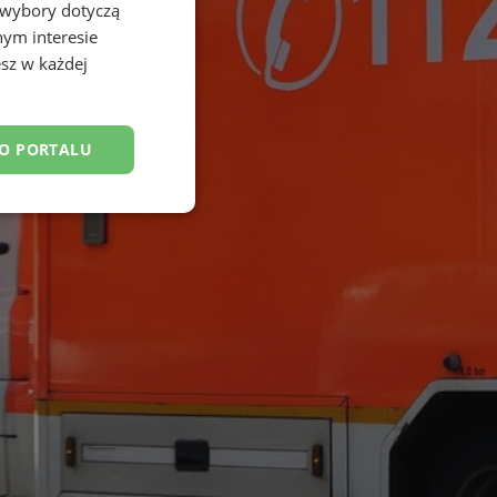
 wybory dotyczą
nym interesie
sz w każdej
DO PORTALU
esklasyfikowane
ane
owanie użytkownika i
j.