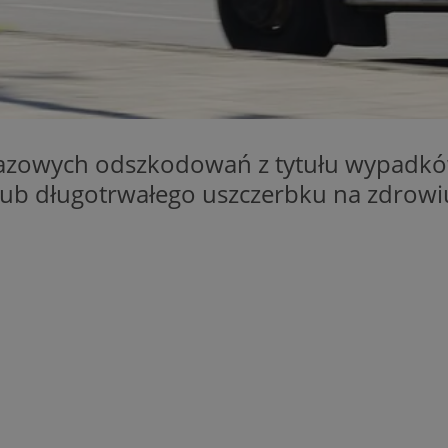
orzesze.com.pl
1 rok
Ten plik cookie przechowuje identyfi
orzesze.com.pl
1 rok
Ten plik cookie przechowuje identyfi
orzesze.com.pl
1 rok
Ten plik cookie przechowuje identyfi
METADATA
5 miesięcy 4
Ten plik cookie przechowuje inform
YouTube
tygodnie
użytkownika oraz jego preferencjac
.youtube.com
prywatności podczas korzystania z w
wybory dotyczące polityki prywatno
orazowych odszkodowań z tytułu wypadkó
zgody, zapewniając ich przestrzega
wizytach. Dzięki temu użytkownik 
lub długotrwałego uszczerbku na zdrowiu
konfigurować swoich preferencji, c
zgodność z regulacjami ochrony da
29 minut 59
Ten plik cookie służy do rozróżniani
Cloudflare
sekund
to korzystne dla strony internetow
Inc.
umożliwia tworzenie ważnych rapo
.x.com
korzystania z jej witryny internetow
nt
4 tygodnie 2 dni
Ten plik cookie jest używany przez 
CookieScript
Google Privacy Policy
Script.com do zapamiętywania prefe
orzesze.com.pl
zgody użytkownika na pliki cookie. 
aby baner cookie Cookie-Script.com
29 minut 55
Ten plik cookie służy do rozróżniani
Cloudflare
sekund
to korzystne dla strony internetow
Inc.
umożliwia tworzenie ważnych rapo
.twitter.com
korzystania z jej witryny internetow