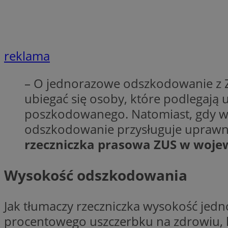
Nazwa
Nazwa
ustat_agfw3qpwXtz
Nazwa
ustat_8hezdrw6jXd
_clck
reklama
__gads
openstat_12e0dbc
openstat_gid
– O jednorazowe odszkodowanie z 
_ga
MR
openstat_axigzz1m6
ubiegać się osoby, które podlegaj
ustat_Xljcjgyrsdcu
poszkodowanego. Natomiast, gdy w
ANONCHK
__Secure-YNID
odszkodowanie przysługuje uprawn
WMF-Uniq
rzeczniczka prasowa ZUS w woje
_clsk
ustat_b6x6h2kseuk
__Secure-
ROLLOUT_TOKEN
ustat_bl8Xwye1zkqx
Wysokość odszkodowania
ustat_bt5j7dtfgm4
_ga_1ZETYXEVYH
ustat_yzw2k52aXskv
_fbp
Jak tłumaczy rzeczniczka wysokość jedn
FCCDCF
ustat_htx5jy2dajf
procentowego uszczerbku na zdrowiu, kt
__eoi