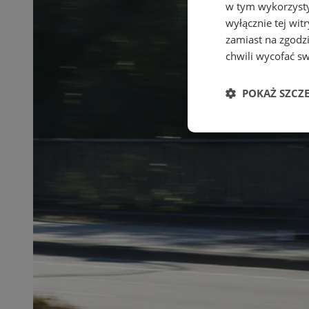
w tym wykorzysty
wyłącznie tej wi
zamiast na zgodz
chwili wycofać s
POKAŻ SZCZ
Niezbędne
Ni
Niezbędne pliki cook
zarządzanie kontem. 
Nazwa