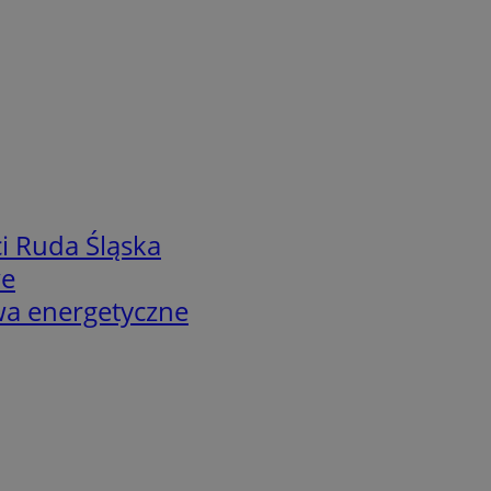
i Ruda Śląska
we
twa energetyczne