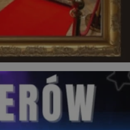
kator sesji.
kator sesji.
kator sesji.
acje o zgodzie
h dotyczących
itryny. Rejestruje
ści i ustawień
nie w kolejnych
nie musi ponownie
o zwiększa wygodę i
nych.
a ludzi i botów. Jest
ej, ponieważ
rtów na temat
ej.
usługę Cookie-
rencji dotyczących
Jest to konieczne,
 działał poprawnie.
a ludzi i botów. Jest
ej, ponieważ
rtów na temat
ej.