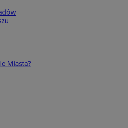
adów
szu
ie Miasta?