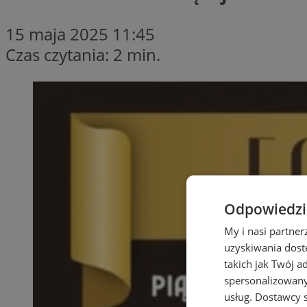
15 maja 2025 11:45
Czas czytania: 2 min.
Odpowiedzia
My i nasi partne
uzyskiwania dost
takich jak Twój a
spersonalizowanyc
usług.
Dostawcy s