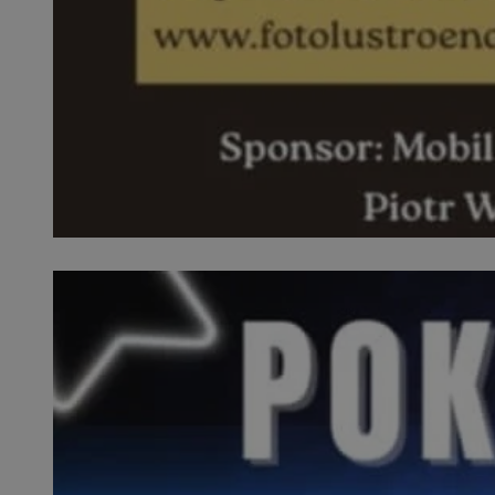
SessID
QeSessID
MvSessID
VISITOR_PRIVACY_
__cf_bm
CookieScriptConse
__cf_bm