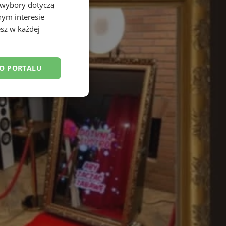
 wybory dotyczą
nym interesie
sz w każdej
DO PORTALU
esklasyfikowane
ane
owanie użytkownika i
j.