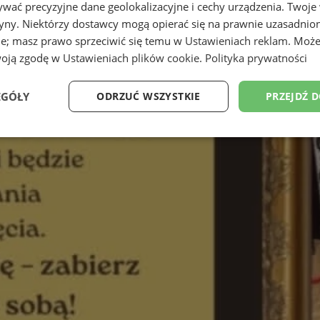
wać precyzyjne dane geolokalizacyjne i cechy urządzenia. Twoje
tryny. Niektórzy dostawcy mogą opierać się na prawnie uzasadnio
ie; masz prawo sprzeciwić się temu w
Ustawieniach reklam
. Może
woją zgodę w
Ustawieniach plików cookie
.
Polityka prywatności
EGÓŁY
ODRZUĆ WSZYSTKIE
PRZEJDŹ 
Wydajność
Targetowanie
Funkcjonalność
Ni
ezbędne
Wydajność
Targetowanie
Funkcjonalność
Niesklasyfikow
ie umożliwiają korzystanie z podstawowych funkcji strony internetowej, takich jak log
Bez niezbędnych plików cookie nie można prawidłowo korzystać ze strony internetowe
Provider
/
Okres
Opis
Domena
przechowywania