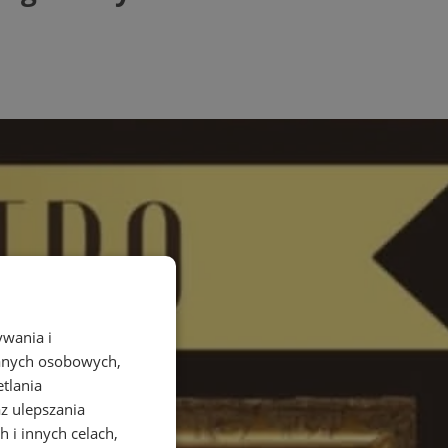
ywania i
danych osobowych,
etlania
az ulepszania
 i innych celach,