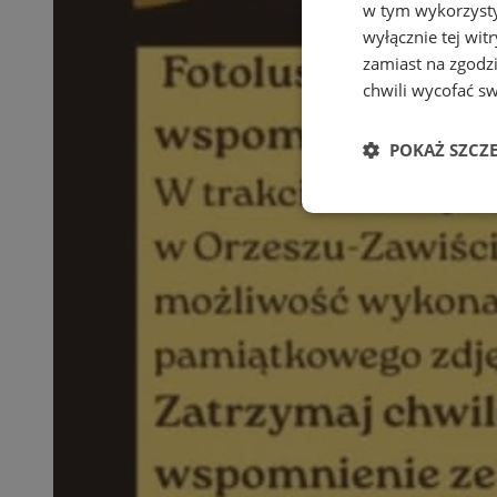
w tym wykorzysty
wyłącznie tej wi
zamiast na zgodz
chwili wycofać s
POKAŻ SZCZ
Niezbędne
Ni
Niezbędne pliki cook
zarządzanie kontem. 
Nazwa