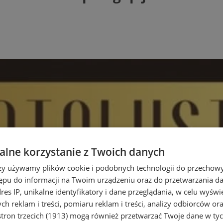
lne korzystanie z Twoich danych
rzy używamy plików cookie i podobnych technologii do przechow
ępu do informacji na Twoim urządzeniu oraz do przetwarzania 
dres IP, unikalne identyfikatory i dane przeglądania, w celu wyświ
h reklam i treści, pomiaru reklam i treści, analizy odbiorców or
tron trzecich (1913)
mogą również przetwarzać Twoje dane w tych