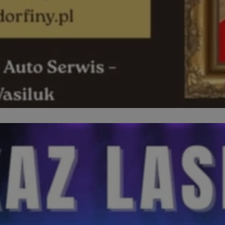
orzesze.com.pl
1 rok
Ten plik cookie przechowuje identyfi
orzesze.com.pl
1 rok
Ten plik cookie przechowuje identyfi
orzesze.com.pl
1 rok
Ten plik cookie przechowuje identyfi
METADATA
5 miesięcy 4
Ten plik cookie przechowuje inform
YouTube
tygodnie
użytkownika oraz jego preferencjac
.youtube.com
prywatności podczas korzystania z w
wybory dotyczące polityki prywatno
zgody, zapewniając ich przestrzega
wizytach. Dzięki temu użytkownik 
konfigurować swoich preferencji, c
zgodność z regulacjami ochrony da
29 minut 59
Ten plik cookie służy do rozróżniani
Cloudflare
sekund
to korzystne dla strony internetow
Inc.
umożliwia tworzenie ważnych rapo
.x.com
korzystania z jej witryny internetow
nt
4 tygodnie 2 dni
Ten plik cookie jest używany przez 
CookieScript
Google Privacy Policy
Script.com do zapamiętywania prefe
orzesze.com.pl
zgody użytkownika na pliki cookie. 
aby baner cookie Cookie-Script.com
29 minut 55
Ten plik cookie służy do rozróżniani
Cloudflare
sekund
to korzystne dla strony internetow
Inc.
umożliwia tworzenie ważnych rapo
.twitter.com
korzystania z jej witryny internetow