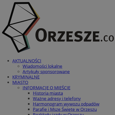
AKTUALNOŚCI
Wiadomości lokalne
Artykuły sponsorowane
KRYMINALNE
MIASTO
INFORMACJE O MIEŚCIE
Historia miasta
Ważne adresy i telefony
Harmonogram wywozu odpadów
Parafie i Msze Święte w Orzeszu
Rozkłady jazdy w Orzeszu