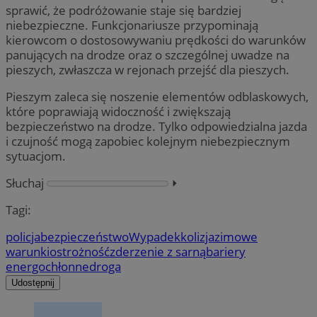
sprawić, że podróżowanie staje się bardziej
niebezpieczne. Funkcjonariusze przypominają
kierowcom o dostosowywaniu prędkości do warunków
panujących na drodze oraz o szczególnej uwadze na
pieszych, zwłaszcza w rejonach przejść dla pieszych.
Pieszym zaleca się noszenie elementów odblaskowych,
które poprawiają widoczność i zwiększają
bezpieczeństwo na drodze. Tylko odpowiedzialna jazda
i czujność mogą zapobiec kolejnym niebezpiecznym
sytuacjom.
Słuchaj
⏵︎
Tagi:
policja
bezpieczeństwo
Wypadek
kolizja
zimowe
warunki
ostrożność
zderzenie z sarną
bariery
energochłonne
droga
Udostępnij