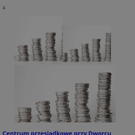
4
Centrum przesiadkowe przy Dworcu