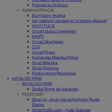
Pogoda w Orzeszu
ADMINISTRACJA
Burmistrz miasta
Jak załatwić sprawę w Urzędzie Miasta?
INSTYTUCJE
Urząd Stanu Cywilnego
MOPS
Urząd Skarbowy
ZUS
Urząd Pracy
Komenda Miejska Policji
Straż Miejska
Straż Pożarna
Prokuratura Rejonowa
KATALOG FIRM
KATALOG FIRM
Dodaj firmę do katalogu
POLECAMY
Skup.io - skup nieruchomości Ruda
Śląska
Smarthalls.com - Hale Stalowe