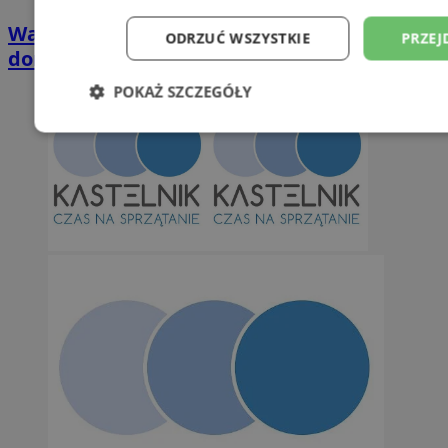
Wakacyjny wypoczynek nad Bałtykiem w
ODRZUĆ WSZYSTKIE
PRZEJ
domkach Szmaragdowe Morze
POKAŻ SZCZEGÓŁY
Niezbędne
Wydajność
Targetowani
Niesklasyfikowane
Niezbędne
Wydajność
Targetowanie
Funkcjonalno
Niezbędne pliki cookie umożliwiają korzystanie z podstawowych fun
takich jak logowanie użytkownika i zarządzanie kontem. Bez niezb
można prawidłowo korzystać ze strony internetowej.