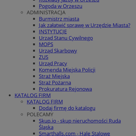
Pogoda w Orzeszu
ADMINISTRACJA
Burmistrz miasta
Jak załatwić sprawę w Urzędzie Miasta?
INSTYTUCJE
Urząd Stanu Cywilnego
MOPS
Urząd Skarbowy
ZUS
Urząd Pracy
Komenda Miejska Policji
Straż Miejska
Straż Pożarna
Prokuratura Rejonowa
KATALOG FIRM
KATALOG FIRM
Dodaj firmę do katalogu
POLECAMY
Skup.io - skup nieruchomości Ruda
Śląska
Smarthalls.com - Hale Stalowe