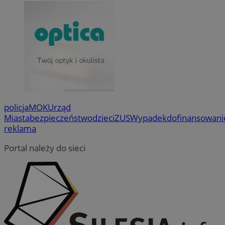
je
openstat_axigzz1m6jhpfmjgqfcpjh681vzffl
.openstat.eu
se
_ga
1 rok 1 miesiąc
Ta nazw
Google LLC
mo
powiąz
.orzesze.com.pl
ustat_Xljcjgyrsdcuif81fxu0wdi19r2pcv
.ustat.info
co stan
MR
1 tydzień
To
Microsoft
powsze
__Secure-YNID
.youtube.com
Mi
Corporation
anality
uż
.c.clarity.ms
cookie
wy
unikal
WMF-Uniq
.upload.wikimed
in
poprze
we
wygene
identyf
ANONCHK
ustat_b6x6h2kseuk2tnayz1yq0c5x0g5d7c
9 minut 55
.ustat.info
Te
Microsoft
uwzglę
sekund
in
Corporation
żądaniu
sp
ustat_bl8Xwye1zkqx6rf800s01crczl447d
.ustat.info
.c.clarity.ms
służy 
ko
dotycz
policja
MOK
Urząd
in
ustat_bt5j7dtfgm4iqdb9lweganf552c5ln
.ustat.info
sesji i
re
Miasta
bezpieczeństwo
dzieci
ZUS
Wypadek
dofinansowani
raport
ko
ustat_yzw2k52aXskvi8i0hgkckdzsp1lfus
.ustat.info
reklama
pr
_clsk
1 dzień
Ten pli
Microsoft
wi
ustat_htx5jy2dajf03j3m8p1ccx5p87i1mq
.ustat.info
oprogr
orzesze.com.pl
Portal należy do sieci
Clarity
__Secure-
.youtube.com
5 miesięcy 4
Uż
używa
ROLLOUT_TOKEN
tygodnie
za
informa
fu
łączen
ek
w jedn
P
celów 
ko
fu
_ga_1ZETYXEVYH
.orzesze.com.pl
1 rok 1 miesiąc
Ten pl
in
przez 
uż
utrzym
te
et