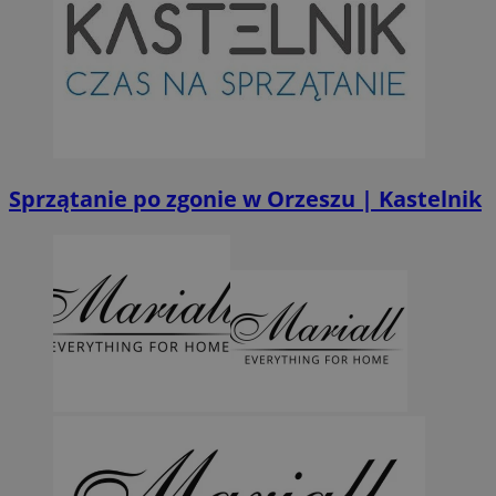
Provider
/
Okres
Nazwa
Domena
przechowywan
SessID
orzesze.com.pl
1 rok
QeSessID
orzesze.com.pl
1 rok
MvSessID
orzesze.com.pl
1 rok
Sprzątanie po zgonie w Orzeszu | Kastelnik
VISITOR_PRIVACY_METADATA
5 miesięcy 4
YouTube
tygodnie
.youtube.com
Googl