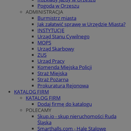
Pogoda w Orzeszu
ADMINISTRACJA
Burmistrz miasta
Jak załatwić sprawę w Urzędzie Miasta?
INSTYTUCJE
Urząd Stanu Cywilnego
MOPS
Urząd Skarbowy
ZUS
Urząd Pracy
Komenda Miejska Policji
Straż Miejska
Straż Pożarna
Prokuratura Rejonowa
KATALOG FIRM
KATALOG FIRM
Dodaj firmę do katalogu
POLECAMY
Skup.io - skup nieruchomości Ruda
Śląska
Smarthalls.com - Hale Stalowe