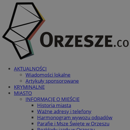
AKTUALNOŚCI
Wiadomości lokalne
Artykuły sponsorowane
KRYMINALNE
MIASTO
INFORMACJE O MIEŚCIE
Historia miasta
Ważne adresy i telefony
Harmonogram wywozu odpadów
Parafie i Msze Święte w Orzeszu
Rozkłady jazdy w Orzeszu