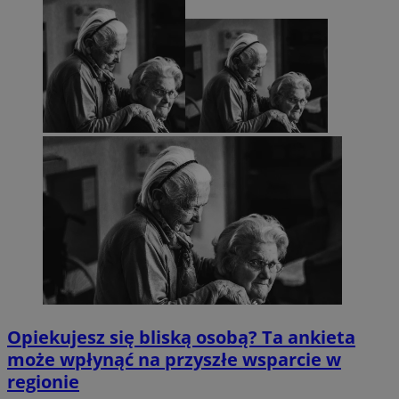
Opiekujesz się bliską osobą? Ta ankieta
może wpłynąć na przyszłe wsparcie w
regionie