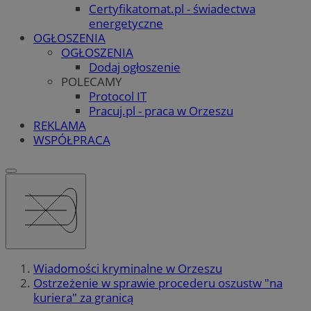
Certyfikatomat.pl - świadectwa
energetyczne
OGŁOSZENIA
OGŁOSZENIA
Dodaj ogłoszenie
POLECAMY
Protocol IT
Pracuj.pl - praca w Orzeszu
REKLAMA
WSPÓŁPRACA
Wiadomości kryminalne w Orzeszu
Ostrzeżenie w sprawie procederu oszustw "na
kuriera" za granicą