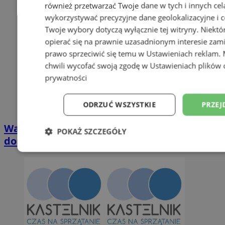
również przetwarzać Twoje dane w tych i innych cel
wykorzystywać precyzyjne dane geolokalizacyjne i c
Twoje wybory dotyczą wyłącznie tej witryny. Niekt
opierać się na prawnie uzasadnionym interesie zami
prawo sprzeciwić się temu w
Ustawieniach reklam
.
chwili wycofać swoją zgodę w
Ustawieniach plików 
prywatności
ODRZUĆ WSZYSTKIE
PRZEJ
Wakacyjny wypoczynek nad Bałtykiem w
POKAŻ SZCZEGÓŁY
domkach Szmaragdowe Morze
Niezbędne
Wydajność
Targetowani
Niesklasyfikowane