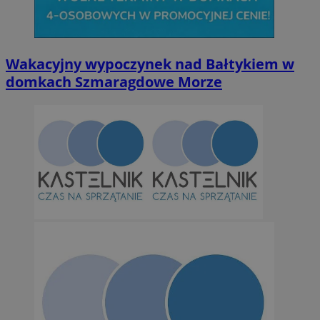
Niesklasyfikowane
Wakacyjny wypoczynek nad Bałtykiem w
domkach Szmaragdowe Morze
Niezbędne
Wydajność
Targetowanie
Funkcjonalno
Niezbędne pliki cookie umożliwiają korzystanie z podstawowych fun
takich jak logowanie użytkownika i zarządzanie kontem. Bez niezb
można prawidłowo korzystać ze strony internetowej.
Provider
/
Okres
Nazwa
Domena
przechowywan
SessID
orzesze.com.pl
1 rok
QeSessID
orzesze.com.pl
1 rok
MvSessID
orzesze.com.pl
1 rok