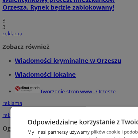
Orzesza. Rynek będzie zablokowany!
3
3
reklama
Zobacz również
Wiadomości kryminalne w Orzeszu
Wiadomości lokalne
Tworzenie stron www - Orzesze
reklama
reklama
Odpowiedzialne korzystanie z Twoi
Ogłoszenia
My i nasi partnerzy używamy plików cookie i podob