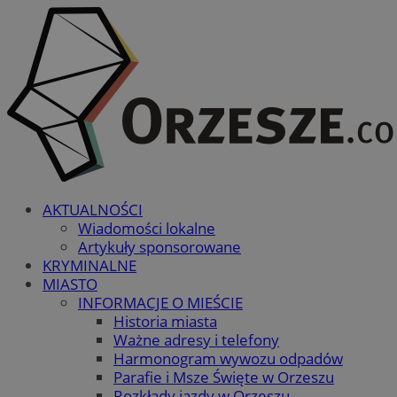
AKTUALNOŚCI
Wiadomości lokalne
Artykuły sponsorowane
KRYMINALNE
MIASTO
INFORMACJE O MIEŚCIE
Historia miasta
Ważne adresy i telefony
Harmonogram wywozu odpadów
Parafie i Msze Święte w Orzeszu
Rozkłady jazdy w Orzeszu