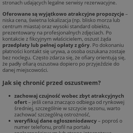
stronach udających legalne serwisy rezerwacyjne.
Oferowane są wyjątkowo atrakcyjne propozycje
–
niska cena, świetna lokalizacja (np. blisko morza lub
centrum miasta) oraz wysoki standard obiektu,
prezentowany na profesjonalnych zdjęciach. Po
kontakcie z fikcyjnym właścicielem, oszust żąda
przedpłaty lub pełnej opłaty z góry
. Po dokonaniu
płatności kontakt się urywa, a osoba oszukana zostaje
bez noclegu. Często zdarza się, że ofiary orientują się,
że padły ofiarą oszustwa dopiero po przyjeździe do
danej miejscowości.
Jak się chronić przed oszustwem?
zachowaj czujność wobec zbyt atrakcyjnych
ofert
– jeśli cena znacząco odbiega od rynkowej
średniej, szczególnie w szczycie sezonu, warto
zachować szczególną ostrożność,
weryfikuj dane ogłoszeniodawcy
– poproś o
numer telefonu, profil na portalu