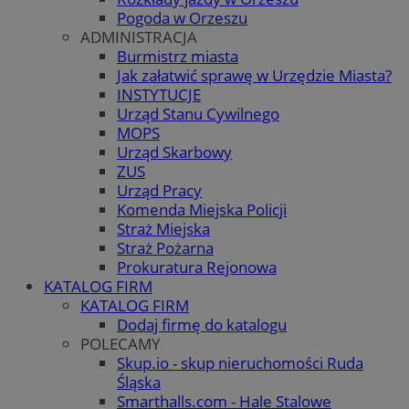
Pogoda w Orzeszu
ADMINISTRACJA
Burmistrz miasta
Jak załatwić sprawę w Urzędzie Miasta?
INSTYTUCJE
Urząd Stanu Cywilnego
MOPS
Urząd Skarbowy
ZUS
Urząd Pracy
Komenda Miejska Policji
Straż Miejska
Straż Pożarna
Prokuratura Rejonowa
KATALOG FIRM
KATALOG FIRM
Dodaj firmę do katalogu
POLECAMY
Skup.io - skup nieruchomości Ruda
Śląska
Smarthalls.com - Hale Stalowe