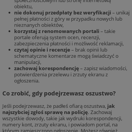
społecznościowym lub stronę internetową
obiektu,
nie dokonuj przedpłaty bez weryfikacji
– unikaj
pełnej płatności z góry w przypadku nowych lub
nieznanych obiektów,
korzystaj z renomowanych portali
– takie
portale oferują system ocen, recenzji,
zabezpieczenia płatności i możliwość reklamacji,
czytaj opinie i recenzje
– brak opinii lub
schematyczne komentarze mogą świadczyć o
manipulacji,
zachowaj korespondencję
– zapisz wiadomości,
potwierdzenia przelewu i zrzuty ekranu z
ogłoszenia.
Co zrobić, gdy podejrzewasz oszustwo?
Jeśli podejrzewasz, że padłeś ofiarą oszustwa,
jak
najszybciej zgłoś sprawę na policję
. Zachowaj
wszystkie dowody, takie jak wydruki korespondencji,
numery kont, zrzuty ekranu, i powiadom portal, na
którym zamieszczono ogłoszenie. Możesz również