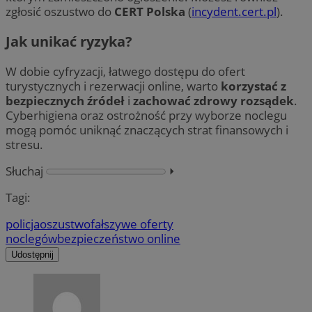
zgłosić oszustwo do
CERT Polska
(
incydent.cert.pl
).
Jak unikać ryzyka?
W dobie cyfryzacji, łatwego dostępu do ofert
turystycznych i rezerwacji online, warto
korzystać z
bezpiecznych źródeł
i
zachować zdrowy rozsądek
.
Cyberhigiena oraz ostrożność przy wyborze noclegu
mogą pomóc uniknąć znaczących strat finansowych i
stresu.
Słuchaj
⏵︎
Tagi:
policja
oszustwo
fałszywe oferty
noclegów
bezpieczeństwo online
Udostępnij