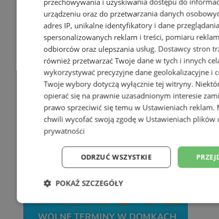
przechowywania i uzyskiwania dostępu do informac
urządzeniu oraz do przetwarzania danych osobowych
adres IP, unikalne identyfikatory i dane przeglądani
spersonalizowanych reklam i treści, pomiaru reklam i
odbiorców oraz ulepszania usług.
Dostawcy stron tr
również przetwarzać Twoje dane w tych i innych cel
wykorzystywać precyzyjne dane geolokalizacyjne i c
Twoje wybory dotyczą wyłącznie tej witryny. Niekt
opierać się na prawnie uzasadnionym interesie zami
prawo sprzeciwić się temu w
Ustawieniach reklam
.
chwili wycofać swoją zgodę w
Ustawieniach plików 
prywatności
ODRZUĆ WSZYSTKIE
PRZEJ
POKAŻ SZCZEGÓŁY
Niezbędne
Wydajność
Targetowani