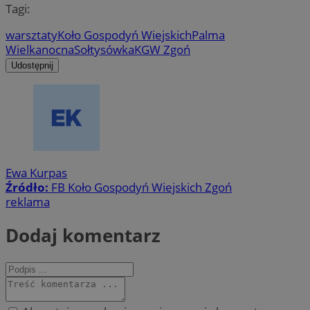
Tagi:
warsztaty
Koło Gospodyń Wiejskich
Palma
Wielkanocna
Sołtysówka
KGW Zgoń
Udostępnij
Ewa Kurpas
Źródło:
FB Koło Gospodyń Wiejskich Zgoń
reklama
Dodaj komentarz