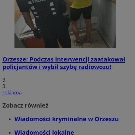
Orzesze: Podczas interwencji zaatakował
policjantów i wybił szybę radiowozu!
3
3
reklama
Zobacz również
Wiadomości kryminalne w Orzeszu
Wiadomości lokalne