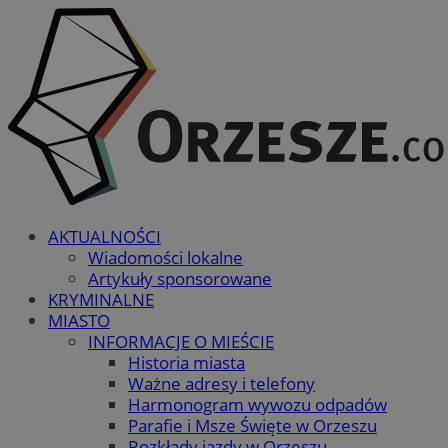
AKTUALNOŚCI
Wiadomości lokalne
Artykuły sponsorowane
KRYMINALNE
MIASTO
INFORMACJE O MIEŚCIE
Historia miasta
Ważne adresy i telefony
Harmonogram wywozu odpadów
Parafie i Msze Święte w Orzeszu
Rozkłady jazdy w Orzeszu