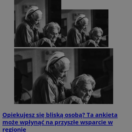
Opiekujesz się bliską osobą? Ta ankieta
może wpłynąć na przyszłe wsparcie w
regionie