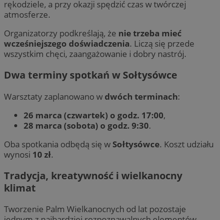
rękodziele, a przy okazji spędzić czas w twórczej
atmosferze.
Organizatorzy podkreślają, że
nie trzeba mieć
wcześniejszego doświadczenia
. Liczą się przede
wszystkim chęci, zaangażowanie i dobry nastrój.
Dwa terminy spotkań w Sołtysówce
Warsztaty zaplanowano w
dwóch terminach
:
26 marca (czwartek) o godz. 17:00
,
28 marca (sobota) o godz. 9:30
.
Oba spotkania odbędą się w
Sołtysówce
. Koszt udziału
wynosi
10 zł
.
Tradycja, kreatywność i wielkanocny
klimat
Tworzenie Palm Wielkanocnych od lat pozostaje
jednym z najbardziej rozpoznawalnych elementów