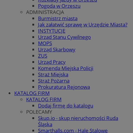
Pogoda w Orzeszu
ADMINISTRACJA
Burmistrz miasta
Jak załatwić sprawę w Urzędzie Miasta?
INSTYTUCJE
Urząd Stanu Cywilnego
MOPS
Urząd Skarbowy
ZUS
Urząd Pracy
Komenda Miejska Policji
Straż Miejska
Straż Pożarna
Prokuratura Rejonowa
KATALOG FIRM
KATALOG FIRM
Dodaj firmę do katalogu
POLECAMY
Skup.io - skup nieruchomości Ruda
Śląska
Smarthalls.com - Hale Stalowe