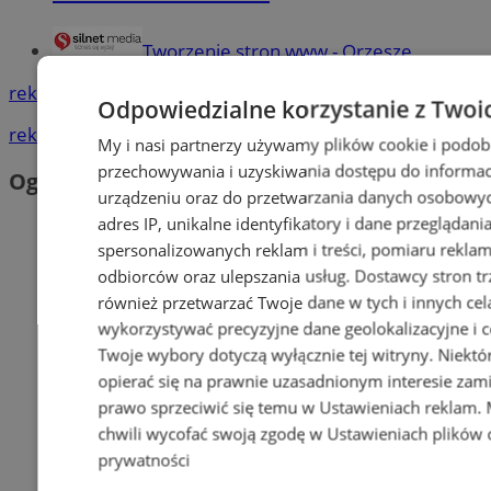
Tworzenie stron www - Orzesze
reklama
Odpowiedzialne korzystanie z Twoi
reklama
My i nasi partnerzy używamy plików cookie i podob
przechowywania i uzyskiwania dostępu do informac
Ogłoszenia
urządzeniu oraz do przetwarzania danych osobowych
adres IP, unikalne identyfikatory i dane przeglądani
spersonalizowanych reklam i treści, pomiaru reklam i
odbiorców oraz ulepszania usług.
Dostawcy stron tr
również przetwarzać Twoje dane w tych i innych cel
wykorzystywać precyzyjne dane geolokalizacyjne i c
Twoje wybory dotyczą wyłącznie tej witryny. Niekt
opierać się na prawnie uzasadnionym interesie zami
prawo sprzeciwić się temu w
Ustawieniach reklam
.
chwili wycofać swoją zgodę w
Ustawieniach plików 
prywatności