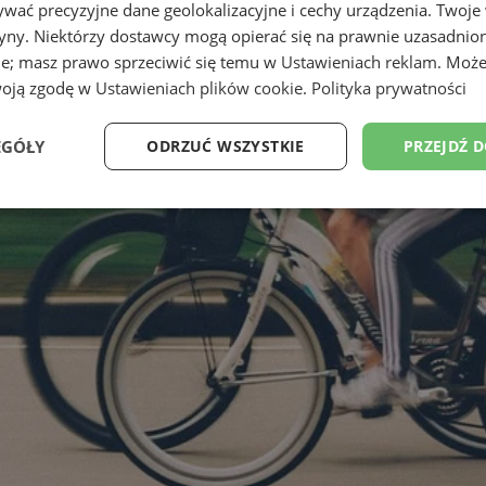
wać precyzyjne dane geolokalizacyjne i cechy urządzenia. Twoje
tryny. Niektórzy dostawcy mogą opierać się na prawnie uzasadnio
ie; masz prawo sprzeciwić się temu w
Ustawieniach reklam
. Może
woją zgodę w
Ustawieniach plików cookie
.
Polityka prywatności
EGÓŁY
ODRZUĆ WSZYSTKIE
PRZEJDŹ 
Wydajność
Targetowanie
Funkcjonalność
Ni
ezbędne
Wydajność
Targetowanie
Funkcjonalność
Niesklasyfikow
ie umożliwiają korzystanie z podstawowych funkcji strony internetowej, takich jak log
Bez niezbędnych plików cookie nie można prawidłowo korzystać ze strony internetowe
Provider
/
Okres
Opis
Domena
przechowywania