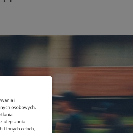
ywania i
danych osobowych,
etlania
az ulepszania
 i innych celach,