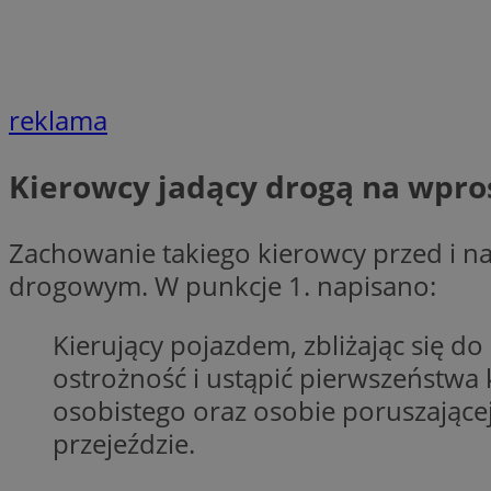
Nazwa
Nazwa
ustat_agfw3qpwXtz
Nazwa
ustat_8hezdrw6jXd
_clck
reklama
__gads
openstat_12e0dbc
openstat_gid
_ga
Kierowcy jadący drogą na wpro
MR
openstat_axigzz1m6
ustat_Xljcjgyrsdcu
ANONCHK
Zachowanie takiego kierowcy przed i na
__Secure-YNID
drogowym. W punkcje 1. napisano:
WMF-Uniq
_clsk
ustat_b6x6h2kseuk
__Secure-
ROLLOUT_TOKEN
Kierujący pojazdem, zbliżając się d
ustat_bl8Xwye1zkqx
ostrożność i ustąpić pierwszeństwa
ustat_bt5j7dtfgm4
_ga_1ZETYXEVYH
osobistego oraz osobie poruszające
ustat_yzw2k52aXskv
_fbp
przejeździe.
FCCDCF
ustat_htx5jy2dajf
__eoi