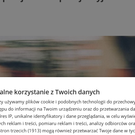
lne korzystanie z Twoich danych
rzy używamy plików cookie i podobnych technologii do przechow
ępu do informacji na Twoim urządzeniu oraz do przetwarzania 
dres IP, unikalne identyfikatory i dane przeglądania, w celu wyświ
h reklam i treści, pomiaru reklam i treści, analizy odbiorców or
tron trzecich (1913)
mogą również przetwarzać Twoje dane w tych