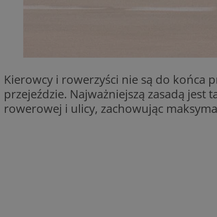
SessID
QeSessID
MvSessID
VISITOR_PRIVACY_
Kierowcy i rowerzyści nie są do końca 
przejeździe. Najważniejszą zasadą jest
rowerowej i ulicy, zachowując maksyma
__cf_bm
CookieScriptConse
__cf_bm