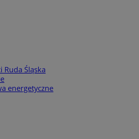
i Ruda Śląska
we
twa energetyczne