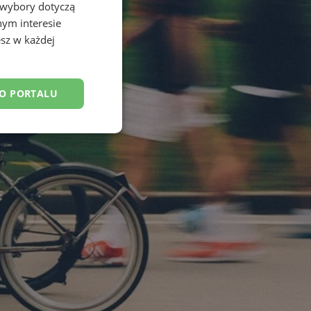
 wybory dotyczą
nym interesie
sz w każdej
DO PORTALU
esklasyfikowane
ane
owanie użytkownika i
j.