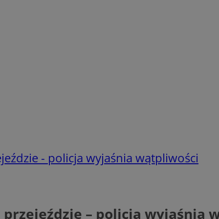
ździe - policja wyjaśnia wątpliwości
rzejeździe – policja wyjaśnia 