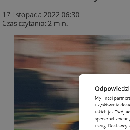
17 listopada 2022 06:30
Czas czytania: 2 min.
Odpowiedzia
My i nasi partne
uzyskiwania dost
takich jak Twój a
spersonalizowanyc
usług.
Dostawcy s