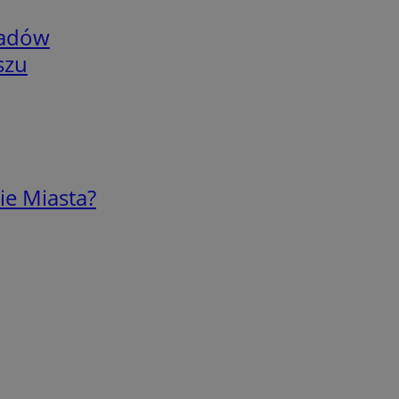
adów
szu
ie Miasta?