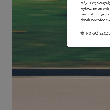
w tym wykorzysty
wyłącznie tej wi
zamiast na zgodz
chwili wycofać s
POKAŻ SZCZ
Niezbędne
Ni
Niezbędne pliki cook
zarządzanie kontem. 
Nazwa