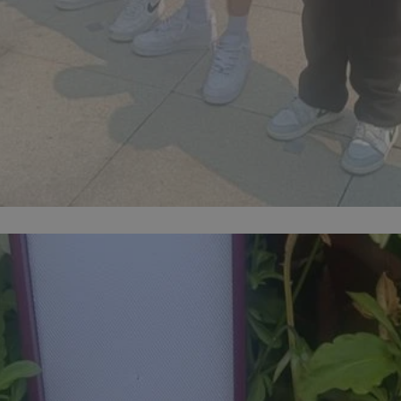
orzesze.com.pl
1 rok
Ten plik cookie przechowuje identyfi
orzesze.com.pl
1 rok
Ten plik cookie przechowuje identyfi
orzesze.com.pl
1 rok
Ten plik cookie przechowuje identyfi
METADATA
5 miesięcy 4
Ten plik cookie przechowuje inform
YouTube
tygodnie
użytkownika oraz jego preferencjac
.youtube.com
prywatności podczas korzystania z w
wybory dotyczące polityki prywatno
zgody, zapewniając ich przestrzega
wizytach. Dzięki temu użytkownik 
konfigurować swoich preferencji, c
zgodność z regulacjami ochrony da
29 minut 59
Ten plik cookie służy do rozróżniani
Cloudflare
sekund
to korzystne dla strony internetow
Inc.
umożliwia tworzenie ważnych rapo
.x.com
korzystania z jej witryny internetow
nt
4 tygodnie 2 dni
Ten plik cookie jest używany przez 
CookieScript
Google Privacy Policy
Script.com do zapamiętywania prefe
orzesze.com.pl
zgody użytkownika na pliki cookie. 
aby baner cookie Cookie-Script.com
29 minut 55
Ten plik cookie służy do rozróżniani
Cloudflare
sekund
to korzystne dla strony internetow
Inc.
umożliwia tworzenie ważnych rapo
.twitter.com
korzystania z jej witryny internetow