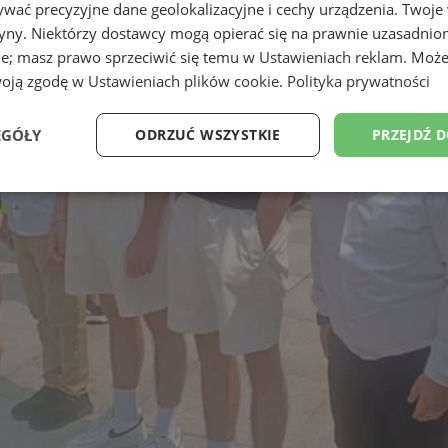
wać precyzyjne dane geolokalizacyjne i cechy urządzenia. Twoje
tryny. Niektórzy dostawcy mogą opierać się na prawnie uzasadnio
ie; masz prawo sprzeciwić się temu w
Ustawieniach reklam
. Może
woją zgodę w
Ustawieniach plików cookie
.
Polityka prywatności
EGÓŁY
ODRZUĆ WSZYSTKIE
PRZEJDŹ 
Wydajność
Targetowanie
Funkcjonalność
Ni
ezbędne
Wydajność
Targetowanie
Funkcjonalność
Niesklasyfikow
ie umożliwiają korzystanie z podstawowych funkcji strony internetowej, takich jak log
Bez niezbędnych plików cookie nie można prawidłowo korzystać ze strony internetowe
Provider
/
Okres
Opis
Domena
przechowywania