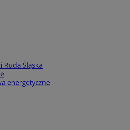
i Ruda Śląska
we
twa energetyczne