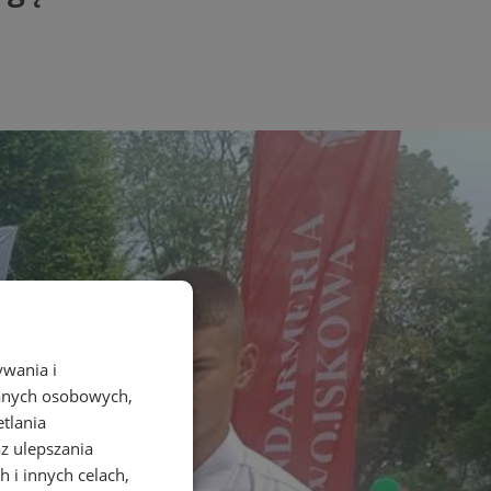
ywania i
danych osobowych,
etlania
az ulepszania
 i innych celach,