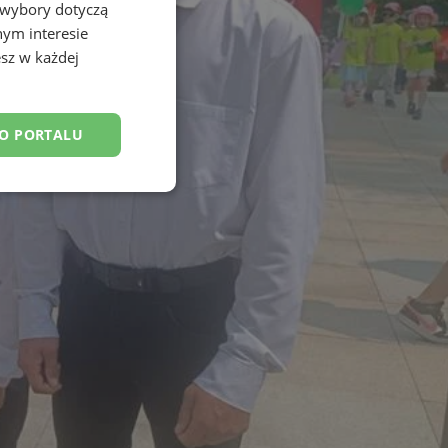
 wybory dotyczą
nym interesie
sz w każdej
DO PORTALU
esklasyfikowane
ane
owanie użytkownika i
j.