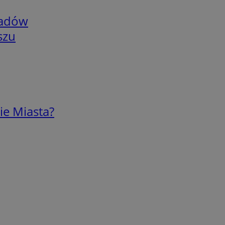
adów
szu
ie Miasta?