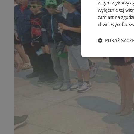
w tym wykorzysty
wyłącznie tej wi
zamiast na zgodz
chwili wycofać s
POKAŻ SZCZ
Niezbędne
Ni
Niezbędne pliki cook
zarządzanie kontem. 
Nazwa