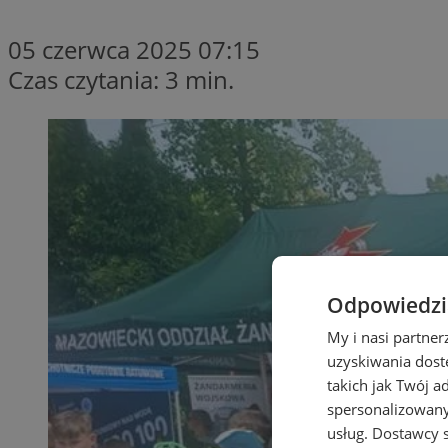
05 czerwca 2025 07:15
Czas czytania: 3 min.
Odpowiedzia
My i nasi partne
uzyskiwania dost
takich jak Twój a
spersonalizowanyc
usług.
Dostawcy s