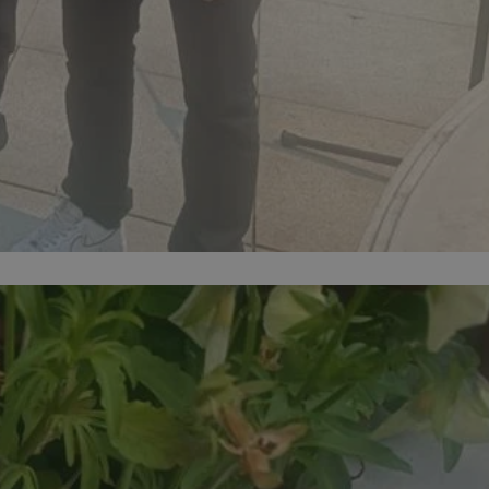
kator sesji.
kator sesji.
kator sesji.
acje o zgodzie
h dotyczących
itryny. Rejestruje
ści i ustawień
nie w kolejnych
nie musi ponownie
o zwiększa wygodę i
nych.
a ludzi i botów. Jest
ej, ponieważ
rtów na temat
ej.
usługę Cookie-
rencji dotyczących
Jest to konieczne,
 działał poprawnie.
a ludzi i botów. Jest
ej, ponieważ
rtów na temat
ej.