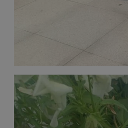
SessID
QeSessID
MvSessID
VISITOR_PRIVACY_
__cf_bm
CookieScriptConse
__cf_bm