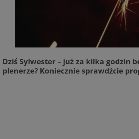
SessID
QeSessID
MvSessID
VISITOR_PRIVACY_
Dziś Sylwester – już za kilka godzi
plenerze? Koniecznie sprawdźcie pro
__cf_bm
CookieScriptConse
__cf_bm