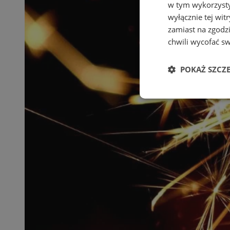
w tym wykorzysty
wyłącznie tej wi
zamiast na zgodz
chwili wycofać s
POKAŻ SZCZ
Niezbędne
Ni
Niezbędne pliki cook
zarządzanie kontem. 
Nazwa