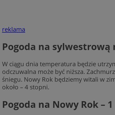
Nazwa
Nazwa
ustat_agfw3qpwXtz
Nazwa
ustat_8hezdrw6jXd
_clck
__gads
reklama
openstat_12e0dbc
openstat_gid
_ga
MR
Pogoda na sylwestrową 
openstat_axigzz1m6
ustat_Xljcjgyrsdcu
ANONCHK
__Secure-YNID
W ciągu dnia temperatura będzie utrzym
WMF-Uniq
odczuwalna może być niższa. Zachmurze
_clsk
ustat_b6x6h2kseuk
__Secure-
śniegu. Nowy Rok będziemy witali w zi
ROLLOUT_TOKEN
ustat_bl8Xwye1zkqx
około – 4 stopni.
ustat_bt5j7dtfgm4
_ga_1ZETYXEVYH
ustat_yzw2k52aXskv
Pogoda na Nowy Rok – 1 
_fbp
FCCDCF
ustat_htx5jy2dajf
__eoi