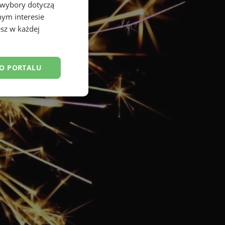
 wybory dotyczą
nym interesie
sz w każdej
DO PORTALU
esklasyfikowane
ane
owanie użytkownika i
j.