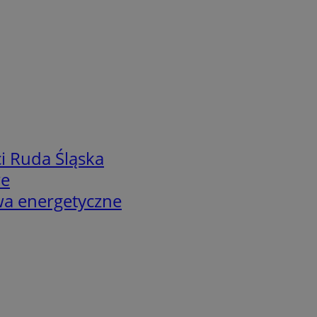
i Ruda Śląska
we
twa energetyczne