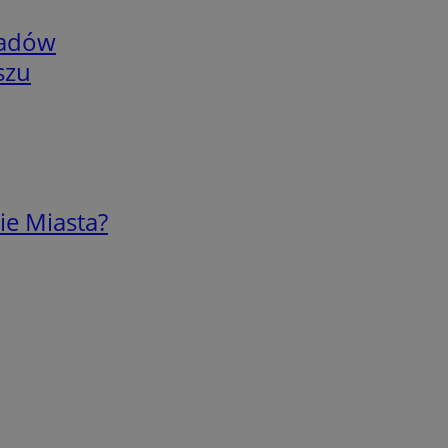
adów
szu
ie Miasta?