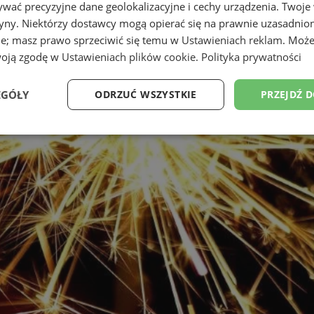
wać precyzyjne dane geolokalizacyjne i cechy urządzenia. Twoje
tryny. Niektórzy dostawcy mogą opierać się na prawnie uzasadnio
ie; masz prawo sprzeciwić się temu w
Ustawieniach reklam
. Może
woją zgodę w
Ustawieniach plików cookie
.
Polityka prywatności
EGÓŁY
ODRZUĆ WSZYSTKIE
PRZEJDŹ 
Wydajność
Targetowanie
Funkcjonalność
Ni
ezbędne
Wydajność
Targetowanie
Funkcjonalność
Niesklasyfikow
ie umożliwiają korzystanie z podstawowych funkcji strony internetowej, takich jak log
Bez niezbędnych plików cookie nie można prawidłowo korzystać ze strony internetowe
Provider
/
Okres
Opis
Domena
przechowywania