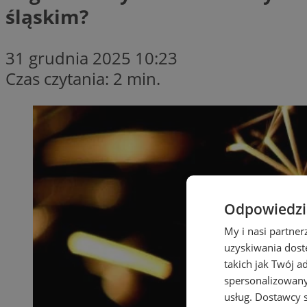
śląskim?
31 grudnia 2025 10:23
Czas czytania: 2 min.
Odpowiedzia
My i nasi partne
uzyskiwania dost
takich jak Twój a
spersonalizowanyc
usług.
Dostawcy s