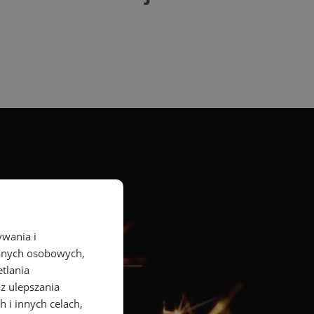
ywania i
danych osobowych,
etlania
az ulepszania
 i innych celach,