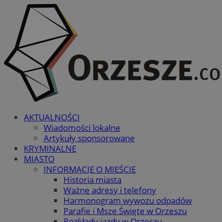
AKTUALNOŚCI
Wiadomości lokalne
Artykuły sponsorowane
KRYMINALNE
MIASTO
INFORMACJE O MIEŚCIE
Historia miasta
Ważne adresy i telefony
Harmonogram wywozu odpadów
Parafie i Msze Święte w Orzeszu
Rozkłady jazdy w Orzeszu