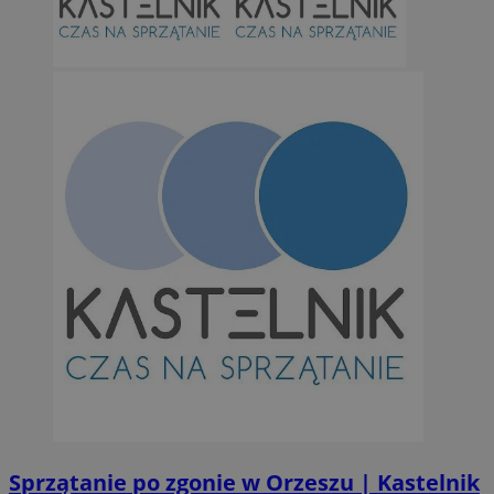
Niezbędne
Wydajność
Targetowanie
Funkcjonalno
Niezbędne pliki cookie umożliwiają korzystanie z podstawowych fun
takich jak logowanie użytkownika i zarządzanie kontem. Bez niezb
można prawidłowo korzystać ze strony internetowej.
Provider
/
Okres
Nazwa
Domena
przechowywan
SessID
orzesze.com.pl
1 rok
QeSessID
orzesze.com.pl
1 rok
MvSessID
orzesze.com.pl
1 rok
VISITOR_PRIVACY_METADATA
5 miesięcy 4
YouTube
tygodnie
.youtube.com
Sprzątanie po zgonie w Orzeszu | Kastelnik