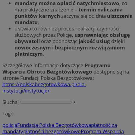
mandaty można opłacić natychmiastowo
, co
ma praktyczne znaczenie –
termin naliczania
punktów karnych
zaczyna się od dnia
uiszczenia
mandatu
,
ułatwia to również proces realizacji czynności
służbowych przez Policję,
usprawniając obsługę
obywateli
oraz podnosząc
jakość usług
dzięki
nowoczesnym i bezpiecznym rozwiązaniom
płatniczym
.
Szczegółowe informacje dotyczące
Programu
Wsparcia Obrotu Bezgotówkowego
dostępne są na
stronie Fundacji Polska Bezgotówkowa:
https://polskabezgotowkowa.pl/dla-
instytucji/instytucje/
Słuchaj
⏵︎
Tagi:
policja
Fundacja Polska Bezgotówkowa
płatność za
mandaty
płatności bezgotówkowe
Program Wsparcia