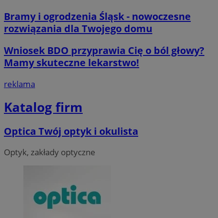
Bramy i ogrodzenia Śląsk - nowoczesne
rozwiązania dla Twojego domu
Wniosek BDO przyprawia Cię o ból głowy?
Mamy skuteczne lekarstwo!
__cf_bm
29 minut 55
Cloudflare
reklama
sekund
Inc.
.twitter.com
Katalog firm
Optica Twój optyk i okulista
Optyk, zakłady optyczne
Nazwa
Provider
/
Dome
Provider
/
Okres
Nazwa
Opis
Domena
przechowywania
ustat_agfw3qpwXtzumy9y6uj2bdltvfr72d
.ustat.info
Provider
/
Okres