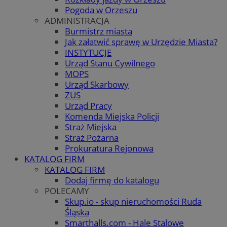
Pogoda w Orzeszu
ADMINISTRACJA
Burmistrz miasta
Jak załatwić sprawę w Urzędzie Miasta?
INSTYTUCJE
Urząd Stanu Cywilnego
MOPS
Urząd Skarbowy
ZUS
Urząd Pracy
Komenda Miejska Policji
Straż Miejska
Straż Pożarna
Prokuratura Rejonowa
KATALOG FIRM
KATALOG FIRM
Dodaj firmę do katalogu
POLECAMY
Skup.io - skup nieruchomości Ruda
Śląska
Smarthalls.com - Hale Stalowe