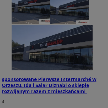
sponsorowane
Pierwsze Intermarché w
Orzeszu. Ida i Salar Diznabi o sklepie
rozwijanym razem z mieszkańcami
4