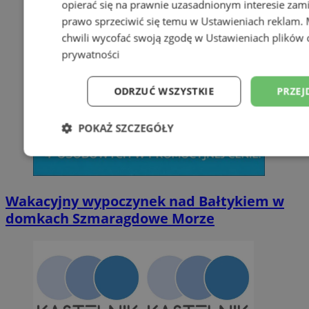
opierać się na prawnie uzasadnionym interesie zami
prawo sprzeciwić się temu w
Ustawieniach reklam
.
chwili wycofać swoją zgodę w
Ustawieniach plików 
prywatności
ODRZUĆ WSZYSTKIE
PRZEJ
POKAŻ SZCZEGÓŁY
Niezbędne
Wydajność
Targetowani
Wakacyjny wypoczynek nad Bałtykiem w
Niesklasyfikowane
domkach Szmaragdowe Morze