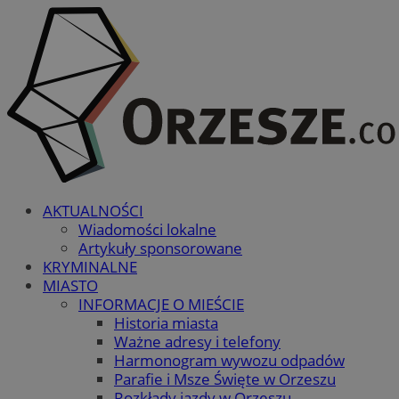
AKTUALNOŚCI
Wiadomości lokalne
Artykuły sponsorowane
KRYMINALNE
MIASTO
INFORMACJE O MIEŚCIE
Historia miasta
Ważne adresy i telefony
Harmonogram wywozu odpadów
Parafie i Msze Święte w Orzeszu
Rozkłady jazdy w Orzeszu