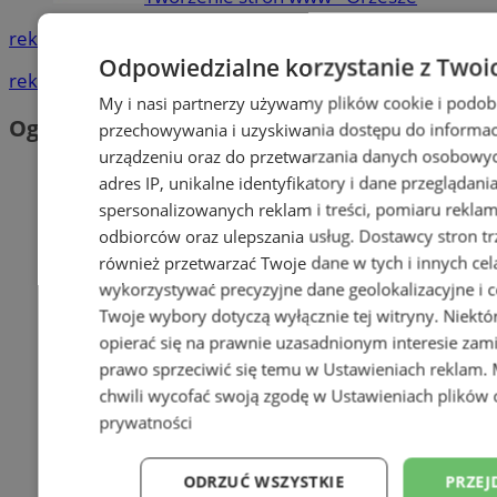
reklama
Odpowiedzialne korzystanie z Twoi
reklama
My i nasi partnerzy używamy plików cookie i podob
Ogłoszenia
przechowywania i uzyskiwania dostępu do informac
urządzeniu oraz do przetwarzania danych osobowych
adres IP, unikalne identyfikatory i dane przeglądani
spersonalizowanych reklam i treści, pomiaru reklam i
odbiorców oraz ulepszania usług.
Dostawcy stron tr
również przetwarzać Twoje dane w tych i innych cel
wykorzystywać precyzyjne dane geolokalizacyjne i c
Twoje wybory dotyczą wyłącznie tej witryny. Niekt
opierać się na prawnie uzasadnionym interesie zami
prawo sprzeciwić się temu w
Ustawieniach reklam
.
chwili wycofać swoją zgodę w
Ustawieniach plików 
prywatności
ODRZUĆ WSZYSTKIE
PRZEJ