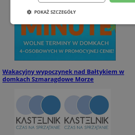
POKAŻ SZCZEGÓŁY
Niezbędne
Wydajność
Targetowani
Niesklasyfikowane
Wakacyjny wypoczynek nad Bałtykiem w
domkach Szmaragdowe Morze
Niezbędne
Wydajność
Targetowanie
Funkcjonalno
Niezbędne pliki cookie umożliwiają korzystanie z podstawowych fun
takich jak logowanie użytkownika i zarządzanie kontem. Bez niezb
można prawidłowo korzystać ze strony internetowej.
Provider
/
Okres
Nazwa
Domena
przechowywan
SessID
orzesze.com.pl
1 rok