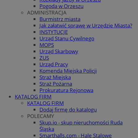
Pogoda w Orzeszu
ADMINISTRACJA
Burmistrz miasta
Jak załatwić sprawę w Urzędzie Miasta?
INSTYTUCJE
Urząd Stanu Cywilnego
MOPS
Urząd Skarbowy
ZUS
Urząd Pracy
Komenda Miejska Policji
Straż Miejska
Straż Pożarna
Prokuratura Rejonowa
KATALOG FIRM
KATALOG FIRM
Dodaj firmę do katalogu
POLECAMY
Skup.io - skup nieruchomości Ruda
Śląska
Smarthalls.com - Hale Stalowe