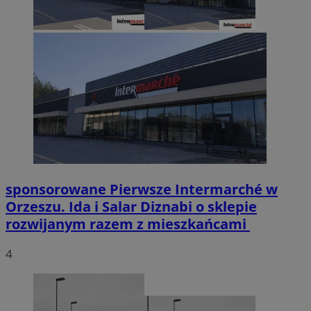
sponsorowane
Pierwsze Intermarché w
Orzeszu. Ida i Salar Diznabi o sklepie
rozwijanym razem z mieszkańcami
4