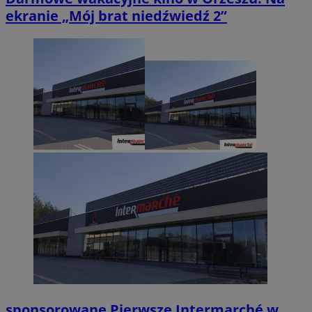
ekranie „Mój brat niedźwiedź 2”
sponsorowane
Pierwsze Intermarché w