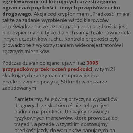
egzekwowanie od kierujących przestrzegania
ograniczeń prędkości i innych przepisów ruchu
drogowego
. Akcja pod kryptonimem „Prędkość” miała
także za zadanie wyrobienie wśród kierowców
przeświadczenia, że jazda z nadmierną prędkością jest
niebezpieczna nie tylko dla nich samych, ale również dla
innych uczestników ruchu. Kontrole prędkości były
prowadzone z wykorzystaniem wideorejestratorów i
ręcznych mierników.
Podczas działań policjanci ujawnili aż
3095
przypadków przekroczeń prędkości
, w tym 21
skutkujących zatrzymaniem uprawnień za
przekroczenie o powyżej 50 km/h w obszarze
zabudowanym.
Pamiętajmy, że główną przyczyną wypadków
drogowych ze skutkiem śmiertelnym jest
nadmierna prędkość. Unikajmy brawury i
ryzykownych manewrów, które prowadzą do
tragedii, a przede wszystkim dostosujmy
prędkość jazdy do warunków panujących na