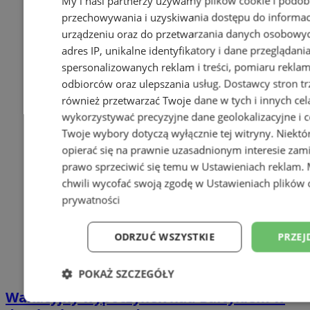
My i nasi partnerzy używamy plików cookie i podob
przechowywania i uzyskiwania dostępu do informac
urządzeniu oraz do przetwarzania danych osobowych
adres IP, unikalne identyfikatory i dane przeglądani
spersonalizowanych reklam i treści, pomiaru reklam i
odbiorców oraz ulepszania usług.
Dostawcy stron tr
również przetwarzać Twoje dane w tych i innych cel
wykorzystywać precyzyjne dane geolokalizacyjne i c
Twoje wybory dotyczą wyłącznie tej witryny. Niekt
opierać się na prawnie uzasadnionym interesie zami
prawo sprzeciwić się temu w
Ustawieniach reklam
.
chwili wycofać swoją zgodę w
Ustawieniach plików 
prywatności
ODRZUĆ WSZYSTKIE
PRZEJ
POKAŻ SZCZEGÓŁY
Wakacyjny wypoczynek nad Bałtykiem w
Niezbędne
Wydajność
Targetowani