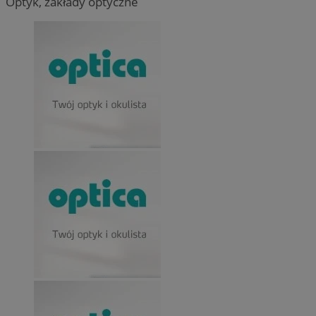
Optyk, zakłady optyczne
Nazwa
Provider
/
Dome
Provider
/
Okres
Nazwa
Opis
Domena
przechowywania
ustat_agfw3qpwXtzumy9y6uj2bdltvfr72d
.ustat.info
Provider
/
Okres
Nazwa
Op
_clck
.orzesze.com.pl
11 miesięcy 4
Ten pl
Domena
przechowywania
ustat_8hezdrw6jXdviqr1lbz8mnhdXttsgy
.ustat.info
tygodnie
śledzen
użytko
__gads
1 rok
Te
Google LLC
openstat_12e0dbcv8zs0ve4gkmvw2X3clrswu6
.openstat.eu
na str
po
.orzesze.com.pl
popraw
Do
użytko
openstat_gid
.openstat.eu
fi
strony
je
openstat_axigzz1m6jhpfmjgqfcpjh681vzffl
.openstat.eu
se
_ga
1 rok 1 miesiąc
Ta nazw
Google LLC
mo
powiąz
.orzesze.com.pl
ustat_Xljcjgyrsdcuif81fxu0wdi19r2pcv
.ustat.info
co stan
MR
1 tydzień
To
Microsoft
powsze
__Secure-YNID
.youtube.com
Mi
Corporation
anality
uż
.c.clarity.ms
cookie
wy
unikal
WMF-Uniq
.upload.wikimed
in
poprze
we
wygene