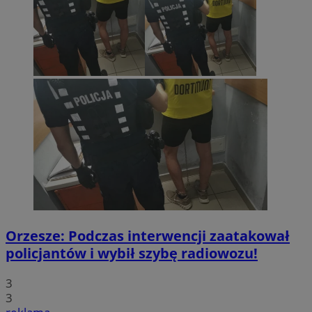
Orzesze: Podczas interwencji zaatakował
policjantów i wybił szybę radiowozu!
3
3