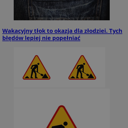
Wakacyjny tłok to okazja dla złodziei. Tych
błędów lepiej nie popełniać