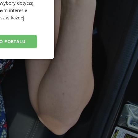
 wybory dotyczą
nym interesie
sz w każdej
DO PORTALU
esklasyfikowane
ane
owanie użytkownika i
j.