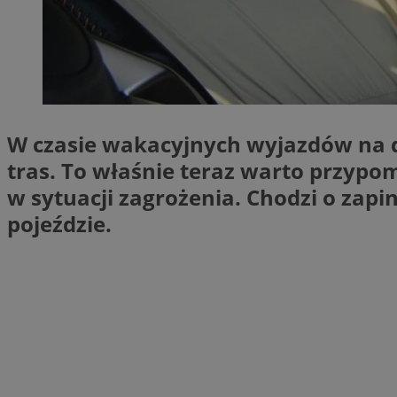
SessID
QeSessID
MvSessID
VISITOR_PRIVACY_
W czasie wakacyjnych wyjazdów na d
tras. To właśnie teraz warto przypom
w sytuacji zagrożenia. Chodzi o zap
__cf_bm
pojeździe.
CookieScriptConse
__cf_bm