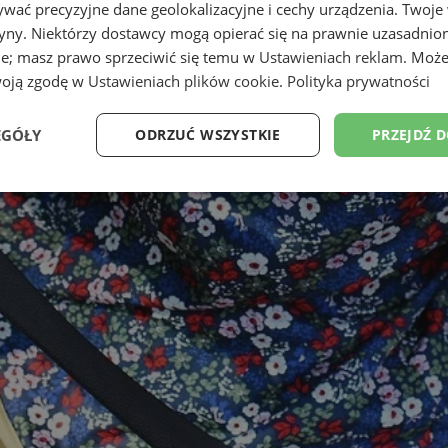
wać precyzyjne dane geolokalizacyjne i cechy urządzenia. Twoje
tryny. Niektórzy dostawcy mogą opierać się na prawnie uzasadnio
ie; masz prawo sprzeciwić się temu w
Ustawieniach reklam
. Może
woją zgodę w
Ustawieniach plików cookie
.
Polityka prywatności
EGÓŁY
ODRZUĆ WSZYSTKIE
PRZEJDŹ 
Wydajność
Targetowanie
Funkcjonalność
Ni
ezbędne
Wydajność
Targetowanie
Funkcjonalność
Niesklasyfikow
ie umożliwiają korzystanie z podstawowych funkcji strony internetowej, takich jak log
Bez niezbędnych plików cookie nie można prawidłowo korzystać ze strony internetowe
Provider
/
Okres
Opis
Domena
przechowywania