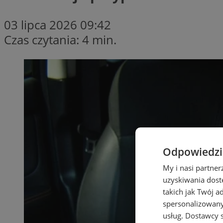
03 lipca 2026 09:42
Czas czytania: 4 min.
Odpowiedzia
My i nasi partne
uzyskiwania dost
takich jak Twój a
spersonalizowanyc
usług.
Dostawcy s