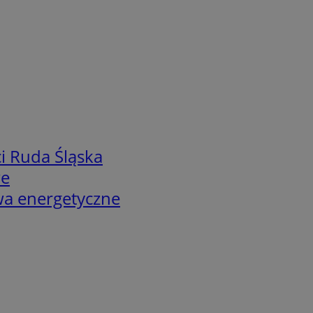
i Ruda Śląska
we
twa energetyczne