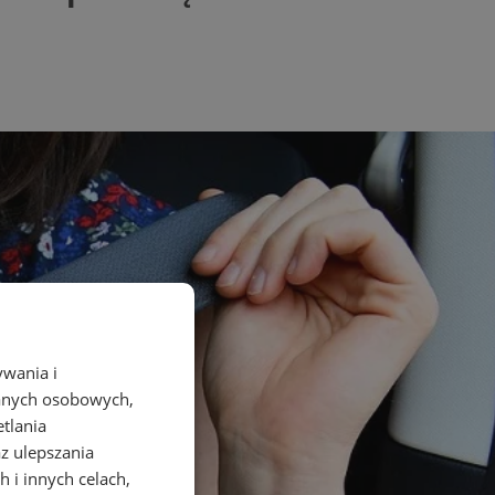
ywania i
danych osobowych,
etlania
az ulepszania
 i innych celach,