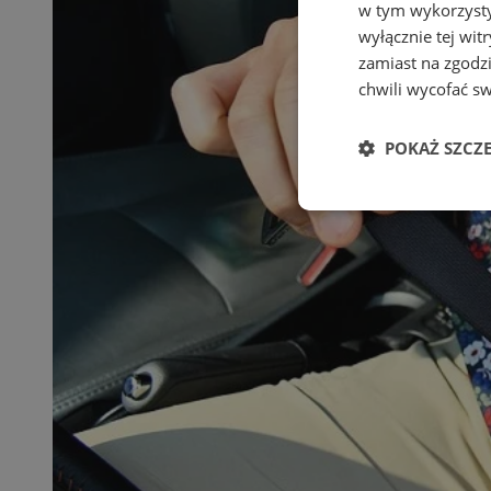
w tym wykorzysty
wyłącznie tej wi
zamiast na zgodz
chwili wycofać s
POKAŻ SZCZ
Niezbędne
Ni
Niezbędne pliki cook
zarządzanie kontem. 
Nazwa