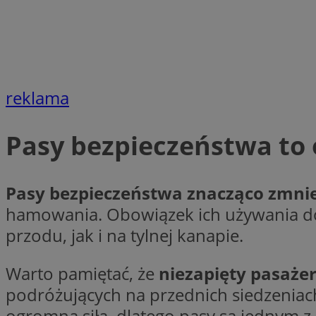
Nazwa
Nazwa
ustat_agfw3qpwXtz
Nazwa
ustat_8hezdrw6jXd
_clck
__gads
openstat_12e0dbc
reklama
openstat_gid
_ga
MR
openstat_axigzz1m6
Pasy bezpieczeństwa to
ustat_Xljcjgyrsdcu
ANONCHK
__Secure-YNID
WMF-Uniq
Pasy bezpieczeństwa znacząco zmnie
_clsk
ustat_b6x6h2kseuk
__Secure-
hamowania. Obowiązek ich używania dot
ROLLOUT_TOKEN
ustat_bl8Xwye1zkqx
przodu, jak i na tylnej kanapie.
ustat_bt5j7dtfgm4
_ga_1ZETYXEVYH
ustat_yzw2k52aXskv
Warto pamiętać, że
niezapięty pasażer
_fbp
FCCDCF
ustat_htx5jy2dajf
podróżujących na przednich siedzeniach
ogromną siłą, dlatego pasy są jednym
__eoi