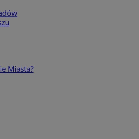
adów
szu
ie Miasta?