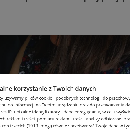
lne korzystanie z Twoich danych
rzy używamy plików cookie i podobnych technologii do przechow
ępu do informacji na Twoim urządzeniu oraz do przetwarzania 
dres IP, unikalne identyfikatory i dane przeglądania, w celu wyświ
h reklam i treści, pomiaru reklam i treści, analizy odbiorców or
tron trzecich (1913)
mogą również przetwarzać Twoje dane w tych