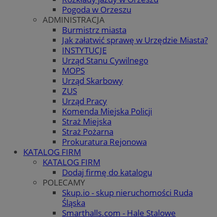
Pogoda w Orzeszu
ADMINISTRACJA
Burmistrz miasta
Jak załatwić sprawę w Urzędzie Miasta?
INSTYTUCJE
Urząd Stanu Cywilnego
MOPS
Urząd Skarbowy
ZUS
Urząd Pracy
Komenda Miejska Policji
Straż Miejska
Straż Pożarna
Prokuratura Rejonowa
KATALOG FIRM
KATALOG FIRM
Dodaj firmę do katalogu
POLECAMY
Skup.io - skup nieruchomości Ruda
Śląska
Smarthalls.com - Hale Stalowe