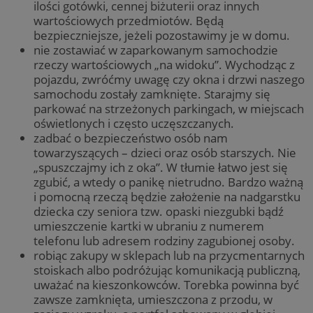
ilości gotówki, cennej biżuterii oraz innych
wartościowych przedmiotów. Będą
bezpieczniejsze, jeżeli pozostawimy je w domu.
nie zostawiać w zaparkowanym samochodzie
rzeczy wartościowych „na widoku”. Wychodząc z
pojazdu, zwróćmy uwagę czy okna i drzwi naszego
samochodu zostały zamknięte. Starajmy się
parkować na strzeżonych parkingach, w miejscach
oświetlonych i często uczęszczanych.
zadbać o bezpieczeństwo osób nam
towarzyszących – dzieci oraz osób starszych. Nie
„spuszczajmy ich z oka”. W tłumie łatwo jest się
zgubić, a wtedy o panikę nietrudno. Bardzo ważną
i pomocną rzeczą będzie założenie na nadgarstku
dziecka czy seniora tzw. opaski niezgubki bądź
umieszczenie kartki w ubraniu z numerem
telefonu lub adresem rodziny zagubionej osoby.
robiąc zakupy w sklepach lub na przycmentarnych
stoiskach albo podróżując komunikacją publiczną,
uważać na kieszonkowców. Torebka powinna być
zawsze zamknięta, umieszczona z przodu, w