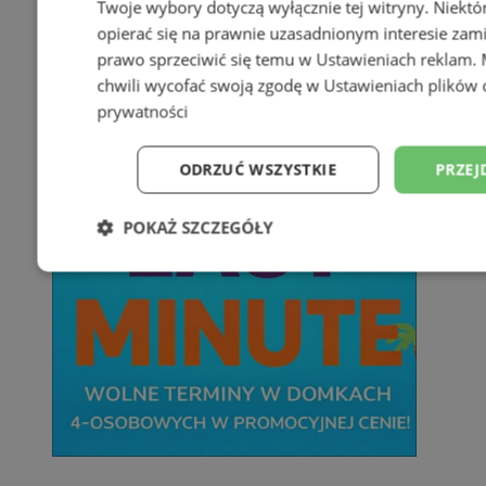
Twoje wybory dotyczą wyłącznie tej witryny. Niekt
opierać się na prawnie uzasadnionym interesie zami
prawo sprzeciwić się temu w
Ustawieniach reklam
.
chwili wycofać swoją zgodę w
Ustawieniach plików 
prywatności
ODRZUĆ WSZYSTKIE
PRZEJ
POKAŻ SZCZEGÓŁY
Niezbędne
Wydajność
Targetowani
Niesklasyfikowane