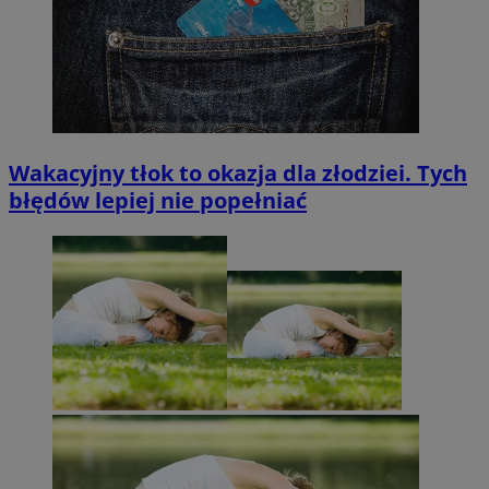
Wakacyjny tłok to okazja dla złodziei. Tych
błędów lepiej nie popełniać