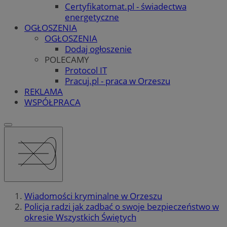
Certyfikatomat.pl - świadectwa
energetyczne
OGŁOSZENIA
OGŁOSZENIA
Dodaj ogłoszenie
POLECAMY
Protocol IT
Pracuj.pl - praca w Orzeszu
REKLAMA
WSPÓŁPRACA
Wiadomości kryminalne w Orzeszu
Policja radzi jak zadbać o swoje bezpieczeństwo w
okresie Wszystkich Świętych