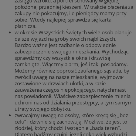
zasięgu wzroku, a portfel schowany w głębiej
położonej przedniej kieszeni. W trakcie płacenia za
zakupy nie pokazujmy, ile pieniędzy mamy przy
sobie. Wtedy najlepiej sprawdza się karta
płatnicza.
w okresie Wszystkich Świętych wiele osób planuje
dalsze wyjazd na groby swoich najbliższych.
Bardzo ważne jest zadbanie o odpowiednie
zabezpieczenie swojego mieszkania. Wychodząc,
sprawdźmy czy wszystkie okna i drzwi są
zamknięte. Włączmy alarm, jeśli taki posiadamy.
Możemy również poprosić zaufanego sąsiada, by
zwrócił uwagę na nasze mieszkanie, wyjmował
zostawione w drzwiach ulotki, a w razie
zauważenia czegoś niepokojącego, natychmiast
nas powiadomił. Właściwe zabezpieczenie mienia
uchroni nas od działania przestępcy, a tym samym
utraty swojego dobytku.
zwracajmy uwagę na osoby, które kręcą się „bez
celu” i dziwnie się zachowują. Możliwe, że jest to
złodziej, który chodzi i wstępnie „bada teren”.
Dlatego bądźmy czujni, jeżeli cokolwiek wzbudzi