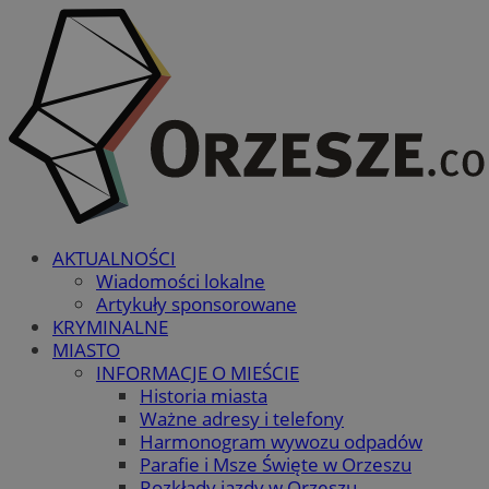
AKTUALNOŚCI
Wiadomości lokalne
Artykuły sponsorowane
KRYMINALNE
MIASTO
INFORMACJE O MIEŚCIE
Historia miasta
Ważne adresy i telefony
Harmonogram wywozu odpadów
Parafie i Msze Święte w Orzeszu
Rozkłady jazdy w Orzeszu