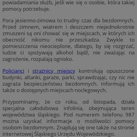
powiadamiania służb, jeśli wie się o osobie, która takiej
pomocy potrzebuje.
Pora jesienno-zimowa to trudny czas dla bezdomnych.
Przed zimnem, wiatrem i deszczem niejednokrotnie
zmuszeni są oni chować się w miejscach, w których ich
obecność nikomu nie przeszkadza. Zwykle to
pomieszczenia nieocieplone, dlatego, by się rozgrzać,
ludzie ci spożywają alkohol bądź, nie zważając na
zagrożenie, rozpalają ognisko.
Policjanci
i
strażnicy miejscy
kontrolują opuszczone
budynki, altanki, garaże, parki, sprawdzając, czy nic nie
zagraża bezpieczeństwu bezdomnych. Informują ich
także o dostępnych miejscach noclegowych.
Przypominamy, że co roku, od listopada, działa
specjalna całodobowa infolinia, obejmująca teren
województwa śląskiego. Pod numerem telefonu 987
można uzyskać informacje o możliwości pomocy
osobom bezdomnym. Znajdują się one także na stronie
internetowej Śląskiego Urzędu Wojewódzkiego.