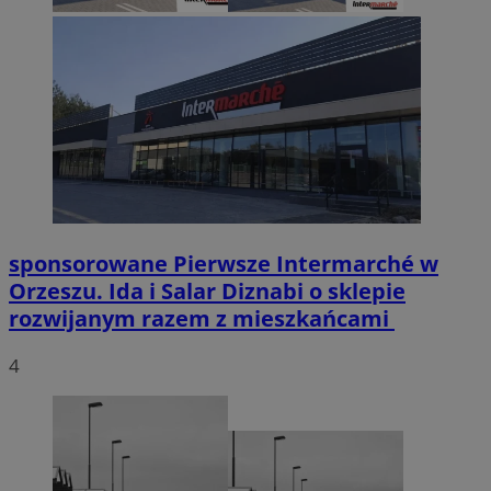
sponsorowane
Pierwsze Intermarché w
Orzeszu. Ida i Salar Diznabi o sklepie
rozwijanym razem z mieszkańcami
4