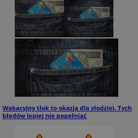
Wakacyjny tłok to okazja dla złodziei. Tych
błędów lepiej nie popełniać