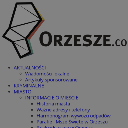
AKTUALNOŚCI
Wiadomości lokalne
Artykuły sponsorowane
KRYMINALNE
MIASTO
INFORMACJE O MIEŚCIE
Historia miasta
Ważne adresy i telefony
Harmonogram wywozu odpadów
Parafie i Msze Święte w Orzeszu
Rozkłady jazdy w Orzeszu