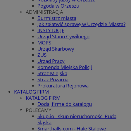
Pogoda w Orzeszu
ADMINISTRACJA
Burmistrz miasta
Jak załatwić sprawę w Urzędzie Miasta?
INSTYTUCJE
Urząd Stanu Cywilnego
MOPS
Urząd Skarbowy
ZUS
Urząd Pracy
Komenda Miejska Policji
Straż Miejska
Straż Pożarna
Prokuratura Rejonowa
KATALOG FIRM
KATALOG FIRM
Dodaj firmę do katalogu
POLECAMY
Skup.io - skup nieruchomości Ruda
Śląska
Smarthalls.com - Hale Stalowe