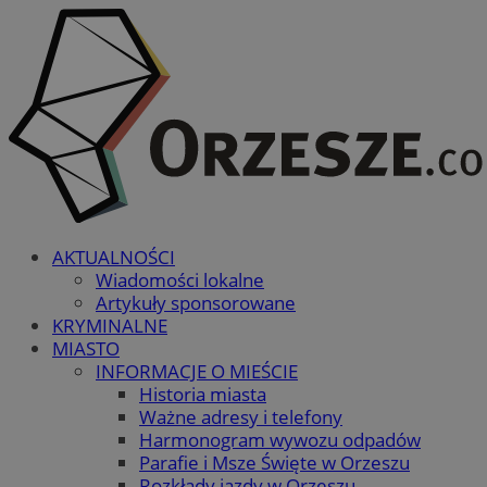
AKTUALNOŚCI
Wiadomości lokalne
Artykuły sponsorowane
KRYMINALNE
MIASTO
INFORMACJE O MIEŚCIE
Historia miasta
Ważne adresy i telefony
Harmonogram wywozu odpadów
Parafie i Msze Święte w Orzeszu
Rozkłady jazdy w Orzeszu