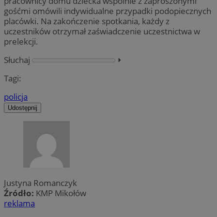
pracownicy domu dziecka wspólnie z zaproszonymi
gośćmi omówili indywidualne przypadki podopiecznych
placówki. Na zakończenie spotkania, każdy z
uczestników otrzymał zaświadczenie uczestnictwa w
prelekcji.
Słuchaj
⏵︎
Tagi:
policja
Udostępnij
Justyna Romanczyk
Źródło:
KMP Mikołów
reklama