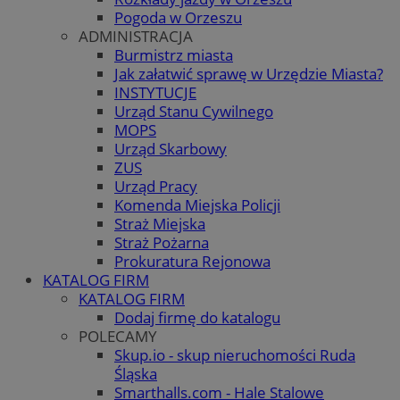
Pogoda w Orzeszu
ADMINISTRACJA
Burmistrz miasta
Jak załatwić sprawę w Urzędzie Miasta?
INSTYTUCJE
Urząd Stanu Cywilnego
MOPS
Urząd Skarbowy
ZUS
Urząd Pracy
Komenda Miejska Policji
Straż Miejska
Straż Pożarna
Prokuratura Rejonowa
KATALOG FIRM
KATALOG FIRM
Dodaj firmę do katalogu
POLECAMY
Skup.io - skup nieruchomości Ruda
Śląska
Smarthalls.com - Hale Stalowe