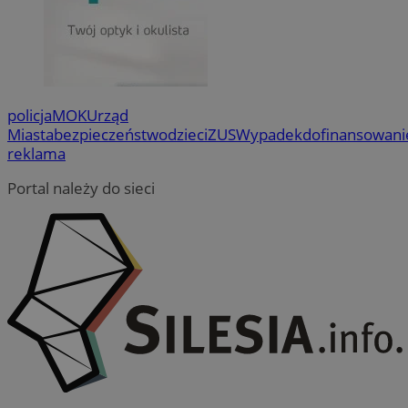
policja
MOK
Urząd
Miasta
bezpieczeństwo
dzieci
ZUS
Wypadek
dofinansowani
reklama
Portal należy do sieci