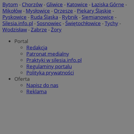
Bytom
-
Chorzów
-
Gliwice
-
Katowice
-
Łaziska Górne
-
Mikołów
-
Mysłowice
-
Orzesze
-
Piekary Śląskie
-
Pyskowice
-
Ruda Śląska
-
Rybnik
-
Siemianowice
-
Silesia.info.pl
-
Sosnowiec
-
Świętochłowice
-
Tychy
-
Wodzisław
-
Zabrze
-
Żory
Portal
Redakcja
Patronat medialny
Praktyki w silesia.info.pl
Regulaminy portalu
Polityka prywatności
Oferta
Napisz do nas
Reklama