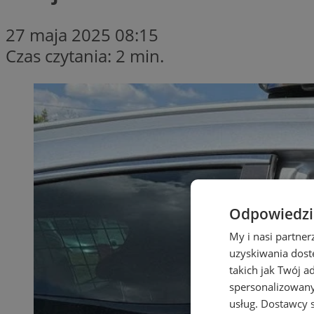
27 maja 2025 08:15
Czas czytania: 2 min.
Odpowiedzia
My i nasi partne
uzyskiwania dost
takich jak Twój a
spersonalizowanyc
usług.
Dostawcy s