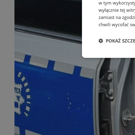
w tym wykorzysty
wyłącznie tej wi
zamiast na zgodz
chwili wycofać s
POKAŻ SZCZ
Niezbędne
Ni
Niezbędne pliki cook
zarządzanie kontem. 
Nazwa