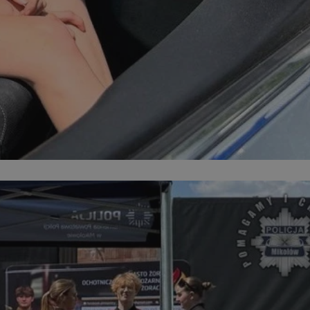
kator sesji.
kator sesji.
kator sesji.
acje o zgodzie
h dotyczących
itryny. Rejestruje
ści i ustawień
nie w kolejnych
nie musi ponownie
o zwiększa wygodę i
nych.
a ludzi i botów. Jest
ej, ponieważ
rtów na temat
ej.
usługę Cookie-
rencji dotyczących
Jest to konieczne,
 działał poprawnie.
a ludzi i botów. Jest
ej, ponieważ
rtów na temat
ej.