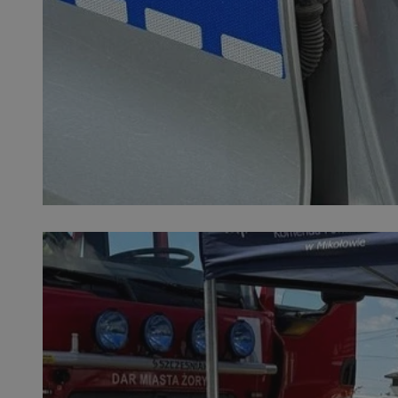
SessID
QeSessID
MvSessID
VISITOR_PRIVACY_
__cf_bm
CookieScriptConse
__cf_bm