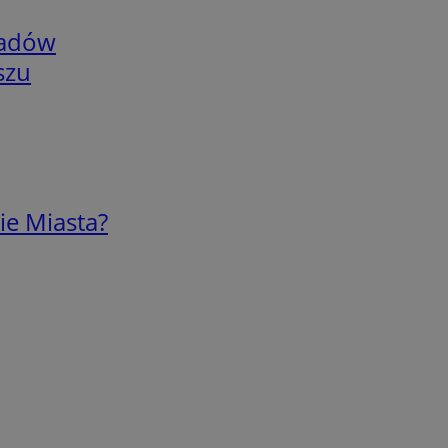
adów
szu
ie Miasta?