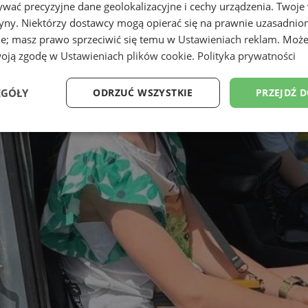
wać precyzyjne dane geolokalizacyjne i cechy urządzenia. Twoje
tryny. Niektórzy dostawcy mogą opierać się na prawnie uzasadnio
ie; masz prawo sprzeciwić się temu w
Ustawieniach reklam
. Może
woją zgodę w
Ustawieniach plików cookie
.
Polityka prywatności
EGÓŁY
ODRZUĆ WSZYSTKIE
PRZEJDŹ 
Wydajność
Targetowanie
Funkcjonalność
Ni
ezbędne
Wydajność
Targetowanie
Funkcjonalność
Niesklasyfikow
ie umożliwiają korzystanie z podstawowych funkcji strony internetowej, takich jak log
Bez niezbędnych plików cookie nie można prawidłowo korzystać ze strony internetowe
Provider
/
Okres
Opis
Domena
przechowywania