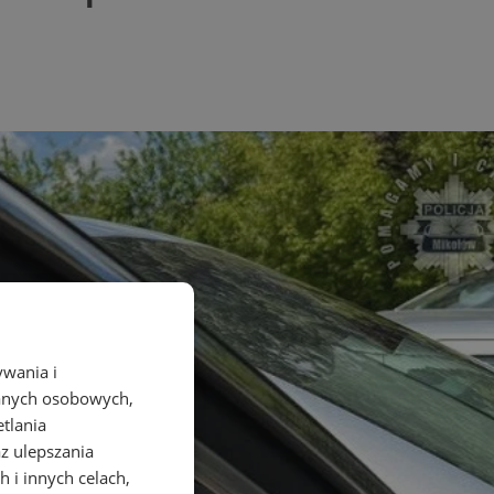
ywania i
danych osobowych,
etlania
az ulepszania
 i innych celach,