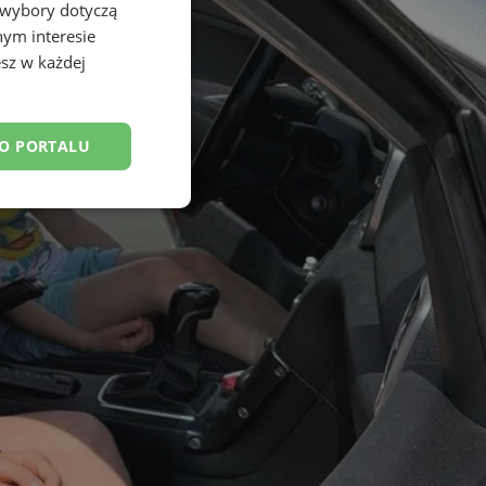
 wybory dotyczą
nym interesie
sz w każdej
DO PORTALU
esklasyfikowane
ane
owanie użytkownika i
j.