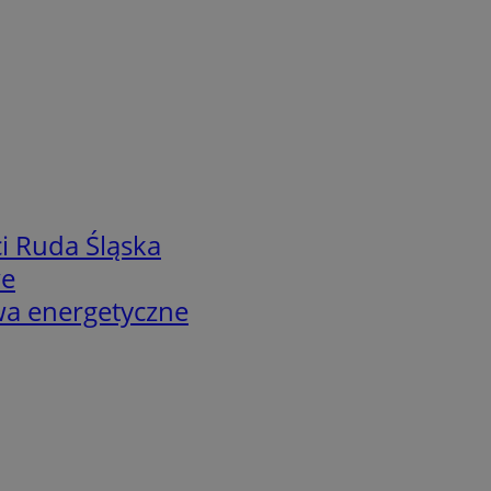
i Ruda Śląska
we
twa energetyczne