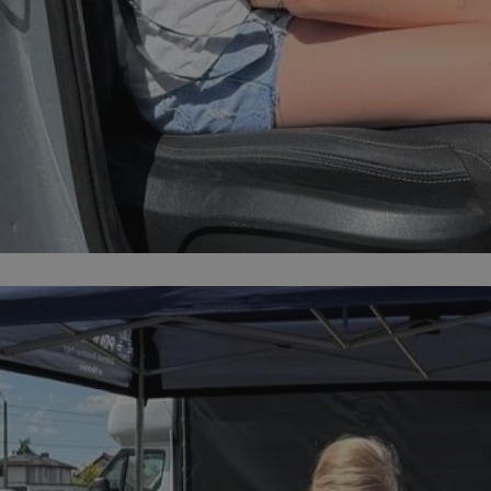
orzesze.com.pl
1 rok
Ten plik cookie przechowuje identyfi
orzesze.com.pl
1 rok
Ten plik cookie przechowuje identyfi
orzesze.com.pl
1 rok
Ten plik cookie przechowuje identyfi
METADATA
5 miesięcy 4
Ten plik cookie przechowuje inform
YouTube
tygodnie
użytkownika oraz jego preferencjac
.youtube.com
prywatności podczas korzystania z w
wybory dotyczące polityki prywatno
zgody, zapewniając ich przestrzega
wizytach. Dzięki temu użytkownik 
konfigurować swoich preferencji, c
zgodność z regulacjami ochrony da
29 minut 59
Ten plik cookie służy do rozróżniani
Cloudflare
sekund
to korzystne dla strony internetow
Inc.
umożliwia tworzenie ważnych rapo
.x.com
korzystania z jej witryny internetow
nt
4 tygodnie 2 dni
Ten plik cookie jest używany przez 
CookieScript
Google Privacy Policy
Script.com do zapamiętywania prefe
orzesze.com.pl
zgody użytkownika na pliki cookie. 
aby baner cookie Cookie-Script.com
29 minut 55
Ten plik cookie służy do rozróżniani
Cloudflare
sekund
to korzystne dla strony internetow
Inc.
umożliwia tworzenie ważnych rapo
.twitter.com
korzystania z jej witryny internetow