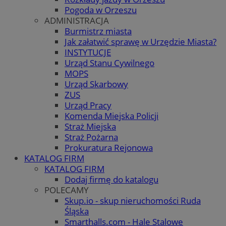
Pogoda w Orzeszu
ADMINISTRACJA
Burmistrz miasta
Jak załatwić sprawę w Urzędzie Miasta?
INSTYTUCJE
Urząd Stanu Cywilnego
MOPS
Urząd Skarbowy
ZUS
Urząd Pracy
Komenda Miejska Policji
Straż Miejska
Straż Pożarna
Prokuratura Rejonowa
KATALOG FIRM
KATALOG FIRM
Dodaj firmę do katalogu
POLECAMY
Skup.io - skup nieruchomości Ruda
Śląska
Smarthalls.com - Hale Stalowe