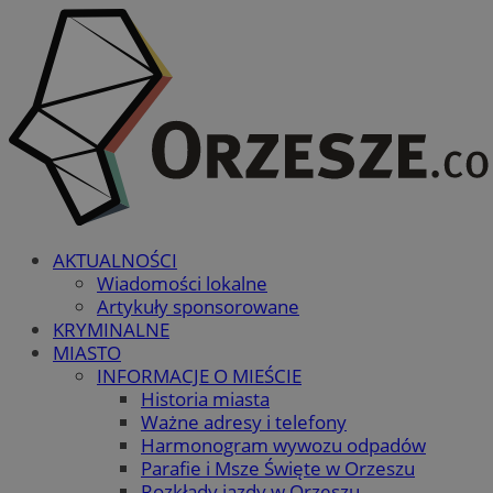
AKTUALNOŚCI
Wiadomości lokalne
Artykuły sponsorowane
KRYMINALNE
MIASTO
INFORMACJE O MIEŚCIE
Historia miasta
Ważne adresy i telefony
Harmonogram wywozu odpadów
Parafie i Msze Święte w Orzeszu
Rozkłady jazdy w Orzeszu