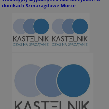
domkach Szmaragdowe Morze
Niezbędne
Wydajność
Targetowanie
Funkcjonalno
Niezbędne pliki cookie umożliwiają korzystanie z podstawowych fun
takich jak logowanie użytkownika i zarządzanie kontem. Bez niezb
można prawidłowo korzystać ze strony internetowej.
Provider
/
Okres
Nazwa
Domena
przechowywan
SessID
orzesze.com.pl
1 rok
QeSessID
orzesze.com.pl
1 rok
MvSessID
orzesze.com.pl
1 rok
VISITOR_PRIVACY_METADATA
5 miesięcy 4
YouTube
tygodnie
.youtube.com