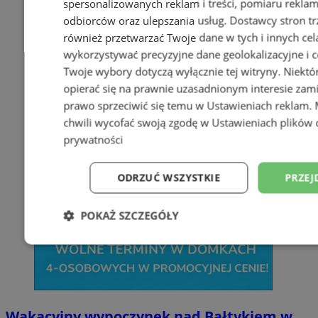
spersonalizowanych reklam i treści, pomiaru reklam i
odbiorców oraz ulepszania usług.
Dostawcy stron tr
również przetwarzać Twoje dane w tych i innych cel
wykorzystywać precyzyjne dane geolokalizacyjne i c
Twoje wybory dotyczą wyłącznie tej witryny. Niekt
opierać się na prawnie uzasadnionym interesie zami
prawo sprzeciwić się temu w
Ustawieniach reklam
.
chwili wycofać swoją zgodę w
Ustawieniach plików 
prywatności
ODRZUĆ WSZYSTKIE
PRZEJ
POKAŻ SZCZEGÓŁY
Niezbędne
Wydajność
Targetowani
Niesklasyfikowane
Wakacyjny wypoczynek nad Bałtykiem w