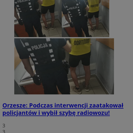
Orzesze: Podczas interwencji zaatakował
policjantów i wybił szybę radiowozu!
3
3