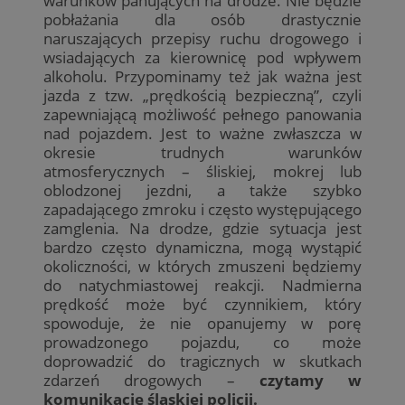
warunków panujących na drodze. Nie będzie
pobłażania dla osób drastycznie
naruszających przepisy ruchu drogowego i
wsiadających za kierownicę pod wpływem
alkoholu. Przypominamy też jak ważna jest
jazda z tzw. „prędkością bezpieczną”, czyli
zapewniającą możliwość pełnego panowania
nad pojazdem. Jest to ważne zwłaszcza w
okresie trudnych warunków
atmosferycznych – śliskiej, mokrej lub
oblodzonej jezdni, a także szybko
zapadającego zmroku i często występującego
zamglenia. Na drodze, gdzie sytuacja jest
bardzo często dynamiczna, mogą wystąpić
okoliczności, w których zmuszeni będziemy
do natychmiastowej reakcji. Nadmierna
prędkość może być czynnikiem, który
spowoduje, że nie opanujemy w porę
prowadzonego pojazdu, co może
doprowadzić do tragicznych w skutkach
zdarzeń drogowych –
czytamy w
komunikacie śląskiej policji.