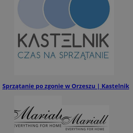
Niezbędne pliki cookie umożliwiają korzystanie z podstawowych fun
takich jak logowanie użytkownika i zarządzanie kontem. Bez niezb
można prawidłowo korzystać ze strony internetowej.
Provider
/
Okres
Nazwa
Domena
przechowywan
SessID
orzesze.com.pl
1 rok
QeSessID
orzesze.com.pl
1 rok
MvSessID
orzesze.com.pl
1 rok
Sprzątanie po zgonie w Orzeszu | Kastelnik
VISITOR_PRIVACY_METADATA
5 miesięcy 4
YouTube
tygodnie
.youtube.com