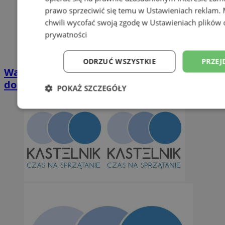
prawo sprzeciwić się temu w
Ustawieniach reklam
.
chwili wycofać swoją zgodę w
Ustawieniach plików 
prywatności
ODRZUĆ WSZYSTKIE
PRZEJ
Wakacyjny wypoczynek nad Bałtykiem w
domkach Szmaragdowe Morze
POKAŻ SZCZEGÓŁY
Niezbędne
Wydajność
Targetowani
Niesklasyfikowane
Niezbędne
Wydajność
Targetowanie
Funkcjonalno