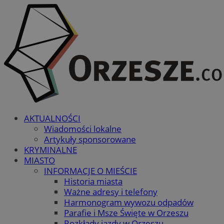
AKTUALNOŚCI
Wiadomości lokalne
Artykuły sponsorowane
KRYMINALNE
MIASTO
INFORMACJE O MIEŚCIE
Historia miasta
Ważne adresy i telefony
Harmonogram wywozu odpadów
Parafie i Msze Święte w Orzeszu
Rozkłady jazdy w Orzeszu