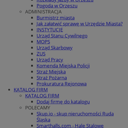
Pogoda w Orzeszu
ADMINISTRACJA
Burmistrz miasta
Jak załatwić sprawę w Urzędzie Miasta?
INSTYTUCJE
Urząd Stanu Cywilnego
MOPS
Urząd Skarbowy
ZUS
Urząd Pracy
Komenda Miejska Policji
Straż Miejska
Straż Pożarna
Prokuratura Rejonowa
KATALOG FIRM
KATALOG FIRM
Dodaj firmę do katalogu
POLECAMY
Skup.io - skup nieruchomości Ruda
Śląska
Smarthalls.com - Hale Stalowe