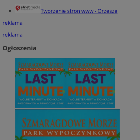
QeSessID
orzesze.com.pl
1 rok
Tworzenie stron www - Orzesze
reklama
MvSessID
orzesze.com.pl
1 rok
reklama
VISITOR_PRIVACY_METADATA
5 miesięcy 4
YouTube
Ogłoszenia
tygodnie
.youtube.com
Google Privacy Policy