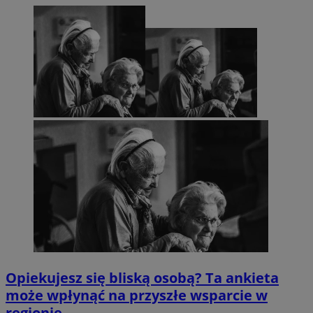
Opiekujesz się bliską osobą? Ta ankieta
może wpłynąć na przyszłe wsparcie w
regionie