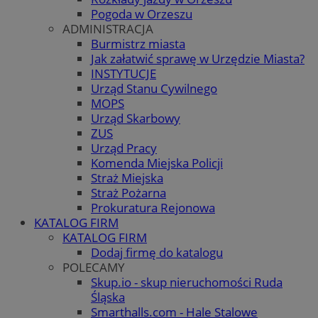
Pogoda w Orzeszu
ADMINISTRACJA
Burmistrz miasta
Jak załatwić sprawę w Urzędzie Miasta?
INSTYTUCJE
Urząd Stanu Cywilnego
MOPS
Urząd Skarbowy
ZUS
Urząd Pracy
Komenda Miejska Policji
Straż Miejska
Straż Pożarna
Prokuratura Rejonowa
KATALOG FIRM
KATALOG FIRM
Dodaj firmę do katalogu
POLECAMY
Skup.io - skup nieruchomości Ruda
Śląska
Smarthalls.com - Hale Stalowe