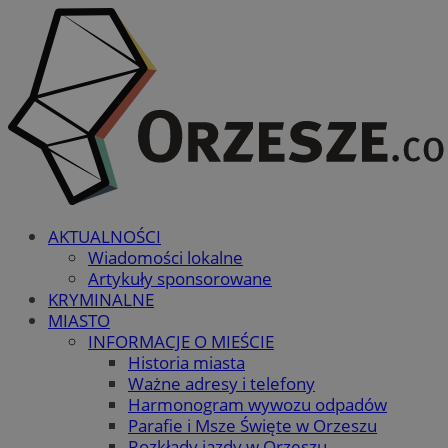
AKTUALNOŚCI
Wiadomości lokalne
Artykuły sponsorowane
KRYMINALNE
MIASTO
INFORMACJE O MIEŚCIE
Historia miasta
Ważne adresy i telefony
Harmonogram wywozu odpadów
Parafie i Msze Święte w Orzeszu
Rozkłady jazdy w Orzeszu