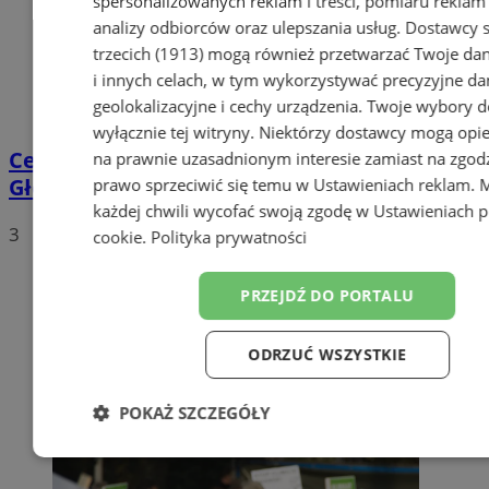
spersonalizowanych reklam i treści, pomiaru reklam i
analizy odbiorców oraz ulepszania usług.
Dostawcy s
trzecich (1913)
mogą również przetwarzać Twoje dan
i innych celach, w tym wykorzystywać precyzyjne da
geolokalizacyjne i cechy urządzenia. Twoje wybory d
wyłącznie tej witryny. Niektórzy dostawcy mogą opie
Centrum przesiadkowe przy Dworcu
na prawnie uzasadnionym interesie zamiast na zgod
Głównym w Orzeszu?
prawo sprzeciwić się temu w
Ustawieniach reklam
. 
każdej chwili wycofać swoją zgodę w
Ustawieniach p
3
cookie
.
Polityka prywatności
PRZEJDŹ DO PORTALU
ODRZUĆ WSZYSTKIE
POKAŻ SZCZEGÓŁY
Niezbędne
Wydajność
Targeto