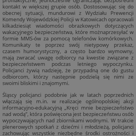
profilaktyczne, jednocześnie ograniczając bezpośredni
kontakt w większej grupie osób. Dostosowując się do
obecnej sytuacji, mundurowi z Wydziału Prewencji
Komendy Wojewódzkiej Policji w Katowicach opracowali
kilkadziesiąt wiadomości obrazkowych dotyczących
wakacyjnego bezpieczeństwa, które możnaprzesyłać w
formie MMS-ów za pomocą telefonów komórkowych.
Komunikaty te poprzez swój nietypowy przekaz,
czasem humorystyczny, a często bardzo wymowny,
mają zwracać uwagę odbiorcy na kwestie związane z
bezpieczeństwem podczas letniego wypoczynku.
Policjanci żywią nadzieję, że przypadną one do gustu
odbiorcom, którzy następnie podzielą się nimi ze
swoimi bliskimi i znajomymi.
Śląscy policjanci podobnie jak w latach poprzednich
włączają się m.in. w realizacje ogólnopolskiej akcji
informacyjno-edukacyjną „Kręci mnie bezpieczeństwo
nad wodą”, która poświęcona jest bezpieczeństwu osób
wypoczywających nad zbiornikami wodnymi. W trakcie
plenerowych spotkań z dziećmi i młodzieżą, policjanci
zachowując wszystkie niezbędne środki ostrożności i