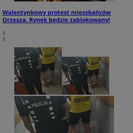
Walentynkowy protest mieszkańców
Orzesza. Rynek będzie zablokowany!
3
3