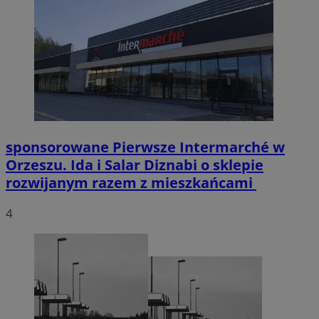
sponsorowane
Pierwsze Intermarché w
Orzeszu. Ida i Salar Diznabi o sklepie
rozwijanym razem z mieszkańcami
4