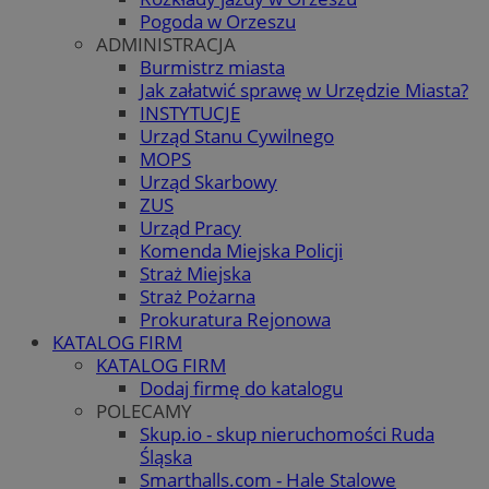
Pogoda w Orzeszu
ADMINISTRACJA
Burmistrz miasta
Jak załatwić sprawę w Urzędzie Miasta?
INSTYTUCJE
Urząd Stanu Cywilnego
MOPS
Urząd Skarbowy
ZUS
Urząd Pracy
Komenda Miejska Policji
Straż Miejska
Straż Pożarna
Prokuratura Rejonowa
KATALOG FIRM
KATALOG FIRM
Dodaj firmę do katalogu
POLECAMY
Skup.io - skup nieruchomości Ruda
Śląska
Smarthalls.com - Hale Stalowe