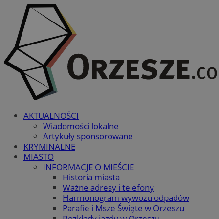
AKTUALNOŚCI
Wiadomości lokalne
Artykuły sponsorowane
KRYMINALNE
MIASTO
INFORMACJE O MIEŚCIE
Historia miasta
Ważne adresy i telefony
Harmonogram wywozu odpadów
Parafie i Msze Święte w Orzeszu
Rozkłady jazdy w Orzeszu