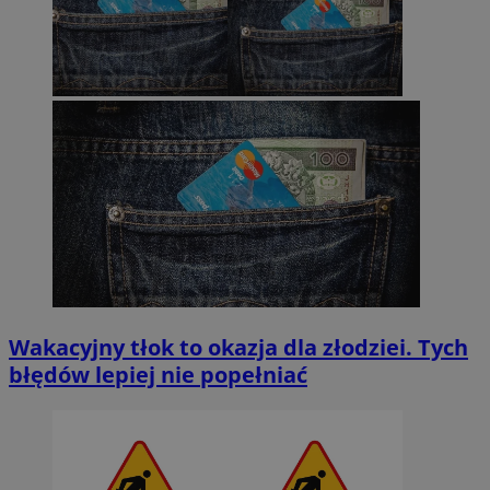
Wakacyjny tłok to okazja dla złodziei. Tych
błędów lepiej nie popełniać