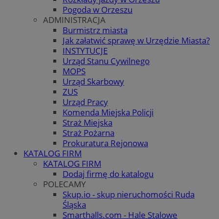
Pogoda w Orzeszu
ADMINISTRACJA
Burmistrz miasta
Jak załatwić sprawę w Urzędzie Miasta?
INSTYTUCJE
Urząd Stanu Cywilnego
MOPS
Urząd Skarbowy
ZUS
Urząd Pracy
Komenda Miejska Policji
Straż Miejska
Straż Pożarna
Prokuratura Rejonowa
KATALOG FIRM
KATALOG FIRM
Dodaj firmę do katalogu
POLECAMY
Skup.io - skup nieruchomości Ruda
Śląska
Smarthalls.com - Hale Stalowe