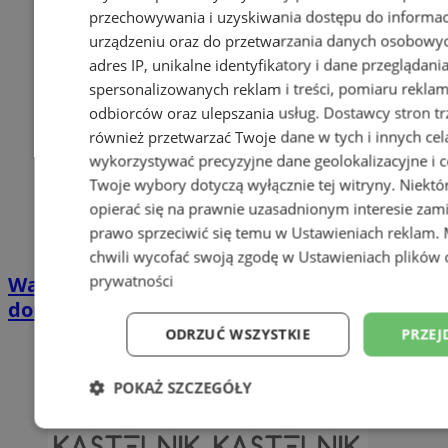
przechowywania i uzyskiwania dostępu do informac
urządzeniu oraz do przetwarzania danych osobowych
adres IP, unikalne identyfikatory i dane przeglądani
spersonalizowanych reklam i treści, pomiaru reklam i
odbiorców oraz ulepszania usług.
Dostawcy stron tr
również przetwarzać Twoje dane w tych i innych cel
wykorzystywać precyzyjne dane geolokalizacyjne i c
Twoje wybory dotyczą wyłącznie tej witryny. Niekt
opierać się na prawnie uzasadnionym interesie zami
prawo sprzeciwić się temu w
Ustawieniach reklam
.
chwili wycofać swoją zgodę w
Ustawieniach plików 
prywatności
Wakacyjny wypoczynek nad Bałtykiem w
domkach Szmaragdowe Morze
ODRZUĆ WSZYSTKIE
PRZEJ
POKAŻ SZCZEGÓŁY
Niezbędne
Wydajność
Targetowani