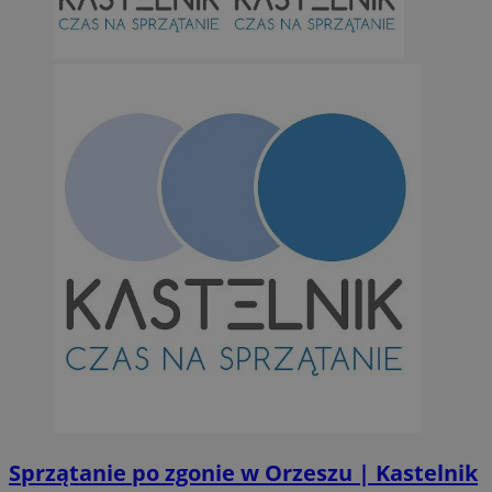
Niesklasyfikowane
Niezbędne
Wydajność
Targetowanie
Funkcjonalno
Niezbędne pliki cookie umożliwiają korzystanie z podstawowych fun
takich jak logowanie użytkownika i zarządzanie kontem. Bez niezb
można prawidłowo korzystać ze strony internetowej.
Provider
/
Okres
Nazwa
Domena
przechowywan
SessID
orzesze.com.pl
1 rok
QeSessID
orzesze.com.pl
1 rok
Sprzątanie po zgonie w Orzeszu | Kastelnik