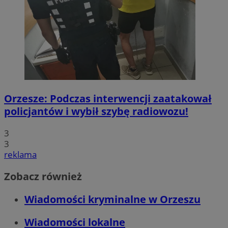
Orzesze: Podczas interwencji zaatakował
policjantów i wybił szybę radiowozu!
3
3
reklama
Zobacz również
Wiadomości kryminalne w Orzeszu
Wiadomości lokalne