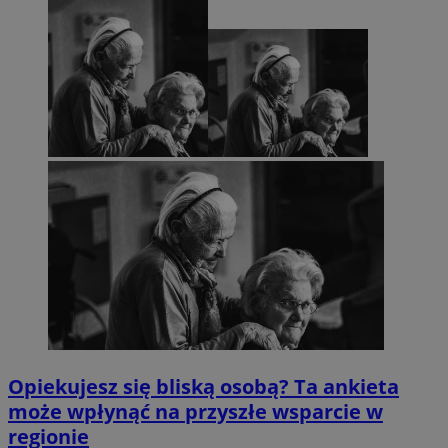
Opiekujesz się bliską osobą? Ta ankieta
może wpłynąć na przyszłe wsparcie w
regionie