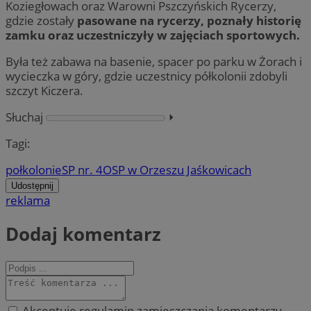
Koziegłowach oraz Warowni Pszczyńskich Rycerzy,
gdzie zostały
pasowane na rycerzy, poznały historię
zamku oraz uczestniczyły w zajęciach sportowych.
Była też zabawa na basenie, spacer po parku w Żorach i
wycieczka w góry, gdzie uczestnicy półkolonii zdobyli
szczyt Kiczera.
Słuchaj
⏵︎
Tagi:
połkolonie
SP nr. 4
OSP w Orzeszu Jaśkowicach
Udostępnij
reklama
Dodaj komentarz
Akceptuję regulamin zamieszczania komentarzy