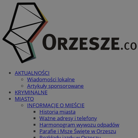
AKTUALNOŚCI
Wiadomości lokalne
Artykuły sponsorowane
KRYMINALNE
MIASTO
INFORMACJE O MIEŚCIE
Historia miasta
Ważne adresy i telefony
Harmonogram wywozu odpadów
Parafie i Msze Święte w Orzeszu
Rozkłady jazdy w Orzeszu