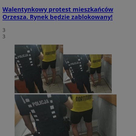
Walentynkowy protest mieszkańców
Orzesza. Rynek będzie zablokowany!
3
3