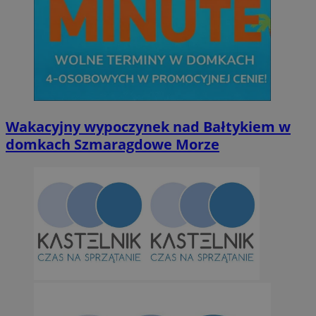
Niesklasyfikowane
Niezbędne
Wydajność
Targetowanie
Funkcjonalno
Wakacyjny wypoczynek nad Bałtykiem w
Niezbędne pliki cookie umożliwiają korzystanie z podstawowych fun
domkach Szmaragdowe Morze
takich jak logowanie użytkownika i zarządzanie kontem. Bez niezb
można prawidłowo korzystać ze strony internetowej.
Provider
/
Okres
Nazwa
Domena
przechowywan
SessID
orzesze.com.pl
1 rok
QeSessID
orzesze.com.pl
1 rok
MvSessID
orzesze.com.pl
1 rok