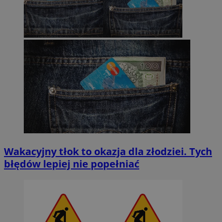
Wakacyjny tłok to okazja dla złodziei. Tych
błędów lepiej nie popełniać