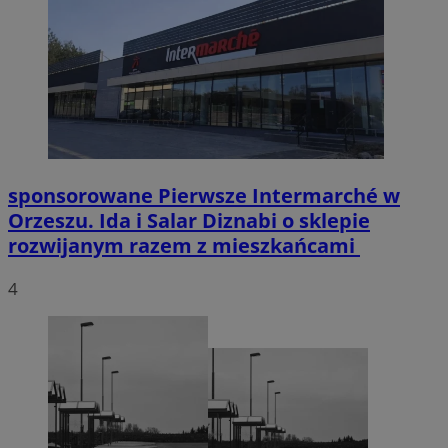
sponsorowane
Pierwsze Intermarché w
Orzeszu. Ida i Salar Diznabi o sklepie
rozwijanym razem z mieszkańcami
4