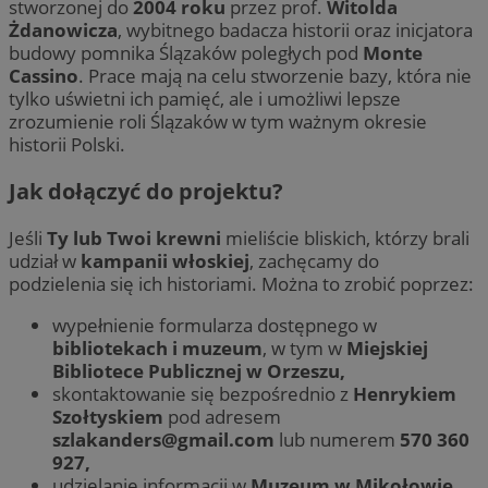
stworzonej do
2004 roku
przez prof.
Witolda
Żdanowicza
, wybitnego badacza historii oraz inicjatora
budowy pomnika Ślązaków poległych pod
Monte
Cassino
. Prace mają na celu stworzenie bazy, która nie
tylko uświetni ich pamięć, ale i umożliwi lepsze
zrozumienie roli Ślązaków w tym ważnym okresie
historii Polski.
Jak dołączyć do projektu?
Jeśli
Ty lub Twoi krewni
mieliście bliskich, którzy brali
udział w
kampanii włoskiej
, zachęcamy do
podzielenia się ich historiami. Można to zrobić poprzez:
wypełnienie formularza dostępnego w
bibliotekach i muzeum
, w tym w
Miejskiej
Bibliotece Publicznej w Orzeszu,
skontaktowanie się bezpośrednio z
Henrykiem
Szołtyskiem
pod adresem
szlakanders@gmail.com
lub numerem
570 360
927,
udzielanie informacji w
Muzeum w Mikołowie
,