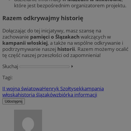
które jest bezpośrednim organizatorem projektu.
Razem odkrywajmy historię
Dołączając do tej inicjatywy, masz szansę na
zachowanie
pamięci o Ślązakach
walczących w
kampanii włoskiej
, a także na wspólne odkrywanie i
podtrzymywanie naszej
historii
. Razem możemy ocalić
tę część naszej przeszłości od zapomnienia!
Słuchaj
⏵︎
Tagi:
II wojna światowa
Henryk Szołtysek
kampania
włoska
historia ślązaków
zbiórka informacji
Udostępnij