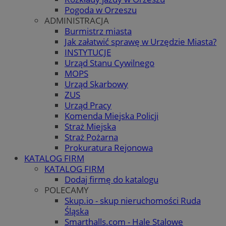
Pogoda w Orzeszu
ADMINISTRACJA
Burmistrz miasta
Jak załatwić sprawę w Urzędzie Miasta?
INSTYTUCJE
Urząd Stanu Cywilnego
MOPS
Urząd Skarbowy
ZUS
Urząd Pracy
Komenda Miejska Policji
Straż Miejska
Straż Pożarna
Prokuratura Rejonowa
KATALOG FIRM
KATALOG FIRM
Dodaj firmę do katalogu
POLECAMY
Skup.io - skup nieruchomości Ruda
Śląska
Smarthalls.com - Hale Stalowe