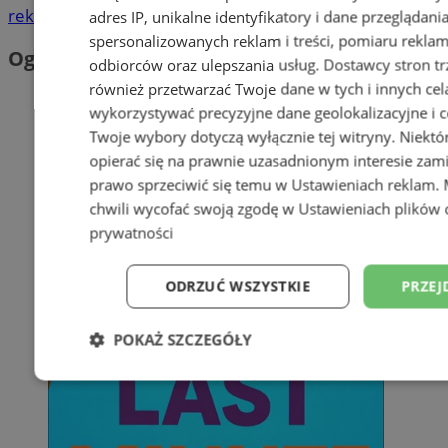
reklama
adres IP, unikalne identyfikatory i dane przeglądani
spersonalizowanych reklam i treści, pomiaru reklam i
Ogłoszenia
odbiorców oraz ulepszania usług.
Dostawcy stron tr
również przetwarzać Twoje dane w tych i innych cel
wykorzystywać precyzyjne dane geolokalizacyjne i c
Twoje wybory dotyczą wyłącznie tej witryny. Niekt
opierać się na prawnie uzasadnionym interesie zami
prawo sprzeciwić się temu w
Ustawieniach reklam
.
chwili wycofać swoją zgodę w
Ustawieniach plików 
prywatności
ODRZUĆ WSZYSTKIE
PRZEJ
POKAŻ SZCZEGÓŁY
Niezbędne
Wydajność
Targetowani