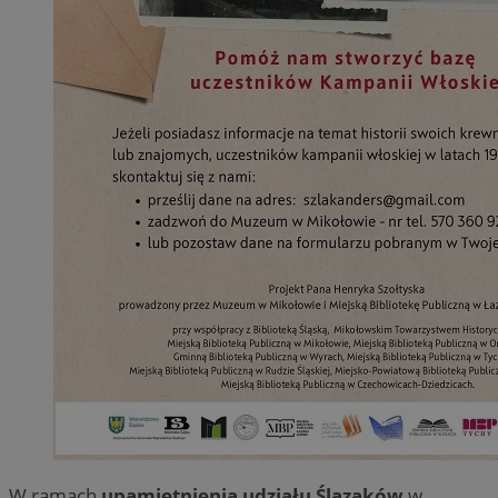
W ramach
upamiętnienia udziału Ślązaków
w