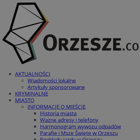
AKTUALNOŚCI
Wiadomości lokalne
Artykuły sponsorowane
KRYMINALNE
MIASTO
INFORMACJE O MIEŚCIE
Historia miasta
Ważne adresy i telefony
Harmonogram wywozu odpadów
Parafie i Msze Święte w Orzeszu
Rozkłady jazdy w Orzeszu