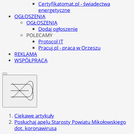
Certyfikatomat.pl - świadectwa
energetyczne
OGŁOSZENIA
OGŁOSZENIA
Dodaj ogłoszenie
POLECAMY
Protocol IT
Pracuj.pl - praca w Orzeszu
REKLAMA
WSPÓŁPRACA
Ciekawe artykuły
Posłuchaj apelu Starosty Powiatu Mikołowskiego
dot. koronawirusa