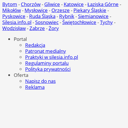
Bytom
-
Chorzów
-
Gliwice
-
Katowice
-
Łaziska Górne
-
Mikołów
-
Mysłowice
-
Orzesze
-
Piekary Śląskie
-
Pyskowice
-
Ruda Śląska
-
Rybnik
-
Siemianowice
-
Silesia.info.pl
-
Sosnowiec
-
Świętochłowice
-
Tychy
-
Wodzisław
-
Zabrze
-
Żory
Portal
Redakcja
Patronat medialny
Praktyki w silesia.info.pl
Regulaminy portalu
Polityka prywatności
Oferta
Napisz do nas
Reklama