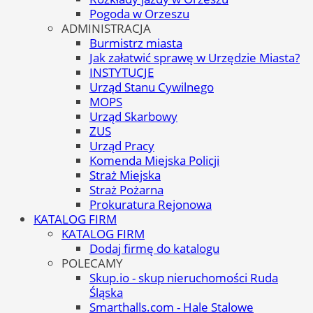
Pogoda w Orzeszu
ADMINISTRACJA
Burmistrz miasta
Jak załatwić sprawę w Urzędzie Miasta?
INSTYTUCJE
Urząd Stanu Cywilnego
MOPS
Urząd Skarbowy
ZUS
Urząd Pracy
Komenda Miejska Policji
Straż Miejska
Straż Pożarna
Prokuratura Rejonowa
KATALOG FIRM
KATALOG FIRM
Dodaj firmę do katalogu
POLECAMY
Skup.io - skup nieruchomości Ruda
Śląska
Smarthalls.com - Hale Stalowe