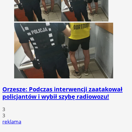
Orzesze: Podczas interwencji zaatakował
policjantów i wybił szybę radiowozu!
3
3
reklama