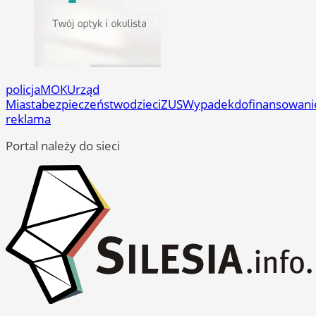
policja
MOK
Urząd
Miasta
bezpieczeństwo
dzieci
ZUS
Wypadek
dofinansowani
reklama
Portal należy do sieci