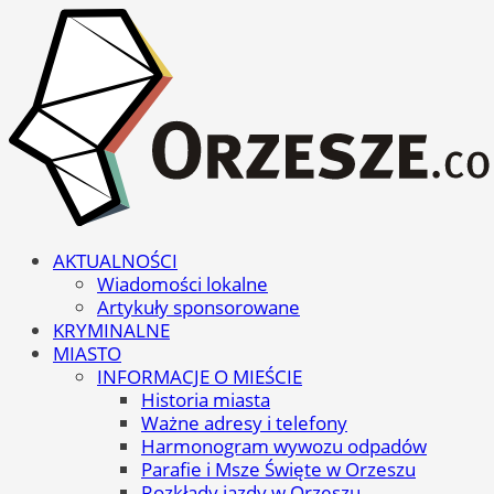
AKTUALNOŚCI
Wiadomości lokalne
Artykuły sponsorowane
KRYMINALNE
MIASTO
INFORMACJE O MIEŚCIE
Historia miasta
Ważne adresy i telefony
Harmonogram wywozu odpadów
Parafie i Msze Święte w Orzeszu
Rozkłady jazdy w Orzeszu