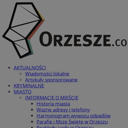
AKTUALNOŚCI
Wiadomości lokalne
Artykuły sponsorowane
KRYMINALNE
MIASTO
INFORMACJE O MIEŚCIE
Historia miasta
Ważne adresy i telefony
Harmonogram wywozu odpadów
Parafie i Msze Święte w Orzeszu
Rozkłady jazdy w Orzeszu