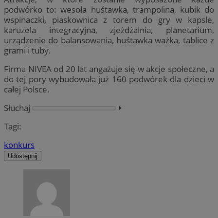
podwórko to: wesoła huśtawka, trampolina, kubik do
wspinaczki, piaskownica z torem do gry w kapsle,
karuzela integracyjna, zjeżdżalnia, planetarium,
urządzenie do balansowania, huśtawka ważka, tablice z
grami i tuby.
Firma NIVEA od 20 lat angażuje się w akcje społeczne, a
do tej pory wybudowała już 160 podwórek dla dzieci w
całej Polsce.
Słuchaj
⏵︎
Tagi:
konkurs
Udostępnij