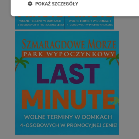
POKAŻ SZCZEGÓŁY
Niezbędne
Wydajność
Targetowani
Niesklasyfikowane
Niezbędne
Wydajność
Targetowanie
Funkcjonalno
Niezbędne pliki cookie umożliwiają korzystanie z podstawowych fun
takich jak logowanie użytkownika i zarządzanie kontem. Bez niezb
można prawidłowo korzystać ze strony internetowej.
Provider
/
Okres
Nazwa
Domena
przechowywan
SessID
orzesze.com.pl
1 rok