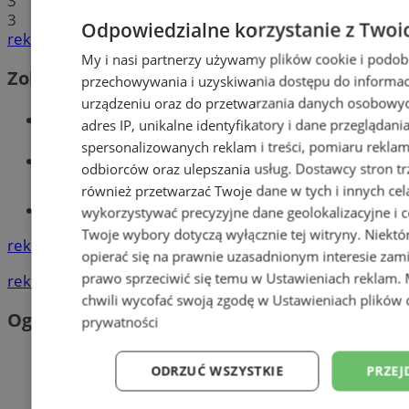
3
3
Odpowiedzialne korzystanie z Twoi
reklama
My i nasi partnerzy używamy plików cookie i podob
Zobacz również
przechowywania i uzyskiwania dostępu do informac
urządzeniu oraz do przetwarzania danych osobowych
Wiadomości kryminalne w Orzeszu
adres IP, unikalne identyfikatory i dane przeglądani
spersonalizowanych reklam i treści, pomiaru reklam i
Wiadomości lokalne
odbiorców oraz ulepszania usług.
Dostawcy stron tr
również przetwarzać Twoje dane w tych i innych cel
Tworzenie stron www - Orzesze
wykorzystywać precyzyjne dane geolokalizacyjne i c
Twoje wybory dotyczą wyłącznie tej witryny. Niekt
reklama
opierać się na prawnie uzasadnionym interesie zami
prawo sprzeciwić się temu w
Ustawieniach reklam
.
reklama
chwili wycofać swoją zgodę w
Ustawieniach plików 
Ogłoszenia
prywatności
ODRZUĆ WSZYSTKIE
PRZEJ