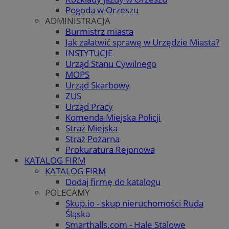
Pogoda w Orzeszu
ADMINISTRACJA
Burmistrz miasta
Jak załatwić sprawę w Urzędzie Miasta?
INSTYTUCJE
Urząd Stanu Cywilnego
MOPS
Urząd Skarbowy
ZUS
Urząd Pracy
Komenda Miejska Policji
Straż Miejska
Straż Pożarna
Prokuratura Rejonowa
KATALOG FIRM
KATALOG FIRM
Dodaj firmę do katalogu
POLECAMY
Skup.io - skup nieruchomości Ruda
Śląska
Smarthalls.com - Hale Stalowe