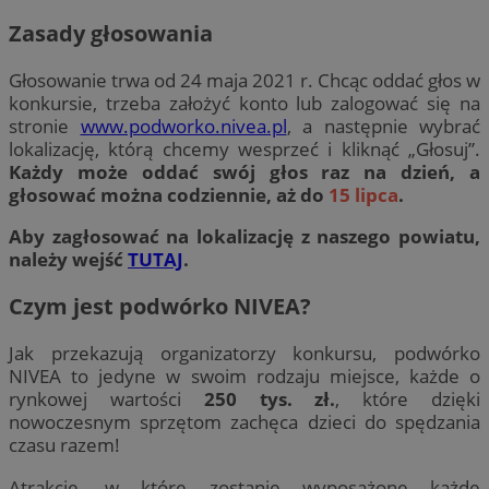
Zasady głosowania
Głosowanie trwa od 24 maja 2021 r. Chcąc oddać głos w
konkursie, trzeba założyć konto lub zalogować się na
stronie
www.podworko.nivea.pl
, a następnie wybrać
lokalizację, którą chcemy wesprzeć i kliknąć „Głosuj”.
Każdy może oddać swój głos raz na dzień, a
głosować można codziennie, aż do
15 lipca
.
Aby zagłosować na lokalizację z naszego powiatu,
należy wejść
TUTAJ
.
Czym jest podwórko NIVEA?
Jak przekazują organizatorzy konkursu, podwórko
NIVEA to jedyne w swoim rodzaju miejsce, każde o
rynkowej wartości
250 tys. zł.
, które dzięki
nowoczesnym sprzętom zachęca dzieci do spędzania
czasu razem!
Atrakcje, w które zostanie wyposażone każde