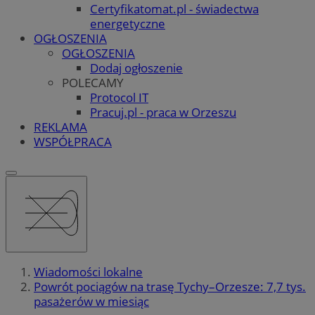
Certyfikatomat.pl - świadectwa
energetyczne
OGŁOSZENIA
OGŁOSZENIA
Dodaj ogłoszenie
POLECAMY
Protocol IT
Pracuj.pl - praca w Orzeszu
REKLAMA
WSPÓŁPRACA
Wiadomości lokalne
Powrót pociągów na trasę Tychy–Orzesze: 7,7 tys.
pasażerów w miesiąc