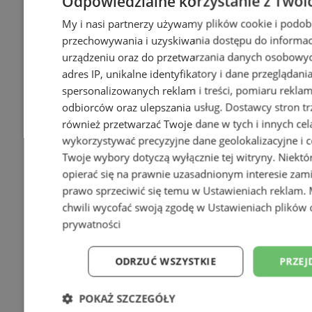
Odpowiedzialne korzystanie z Twoi
My i nasi partnerzy używamy plików cookie i podob
przechowywania i uzyskiwania dostępu do informac
urządzeniu oraz do przetwarzania danych osobowych
adres IP, unikalne identyfikatory i dane przeglądani
spersonalizowanych reklam i treści, pomiaru reklam i
odbiorców oraz ulepszania usług.
Dostawcy stron tr
również przetwarzać Twoje dane w tych i innych cel
wykorzystywać precyzyjne dane geolokalizacyjne i c
Twoje wybory dotyczą wyłącznie tej witryny. Niekt
opierać się na prawnie uzasadnionym interesie zami
prawo sprzeciwić się temu w
Ustawieniach reklam
.
chwili wycofać swoją zgodę w
Ustawieniach plików 
prywatności
ODRZUĆ WSZYSTKIE
PRZEJ
POKAŻ SZCZEGÓŁY