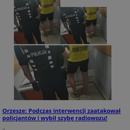
Orzesze: Podczas interwencji zaatakował
policjantów i wybił szybę radiowozu!