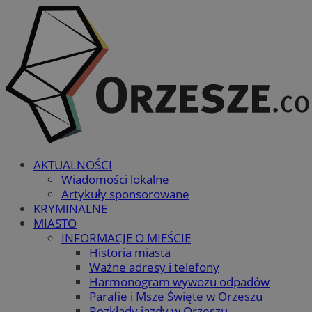
AKTUALNOŚCI
Wiadomości lokalne
Artykuły sponsorowane
KRYMINALNE
MIASTO
INFORMACJE O MIEŚCIE
Historia miasta
Ważne adresy i telefony
Harmonogram wywozu odpadów
Parafie i Msze Święte w Orzeszu
Rozkłady jazdy w Orzeszu