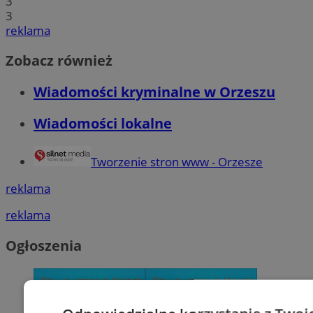
3
3
reklama
Zobacz również
Wiadomości kryminalne w Orzeszu
Wiadomości lokalne
Tworzenie stron www - Orzesze
reklama
reklama
Ogłoszenia