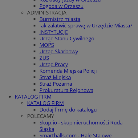
Pogoda w Orzeszu
ADMINISTRACJA
Burmistrz miasta
Jak załatwić sprawę w Urzędzie Miasta?
INSTYTUCJE
Urząd Stanu Cywilnego
MOPS
Urząd Skarbowy
ZUS
Urząd Pracy
Komenda Miejska Policji
Straż Miejska
Straż Pożarna
Prokuratura Rejonowa
KATALOG FIRM
KATALOG FIRM
Dodaj firmę do katalogu
POLECAMY
Skup.io - skup nieruchomości Ruda
Śląska
Smarthalls.com - Hale Stalowe