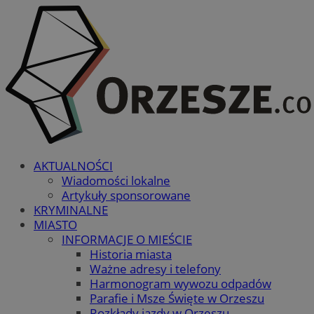
AKTUALNOŚCI
Wiadomości lokalne
Artykuły sponsorowane
KRYMINALNE
MIASTO
INFORMACJE O MIEŚCIE
Historia miasta
Ważne adresy i telefony
Harmonogram wywozu odpadów
Parafie i Msze Święte w Orzeszu
Rozkłady jazdy w Orzeszu