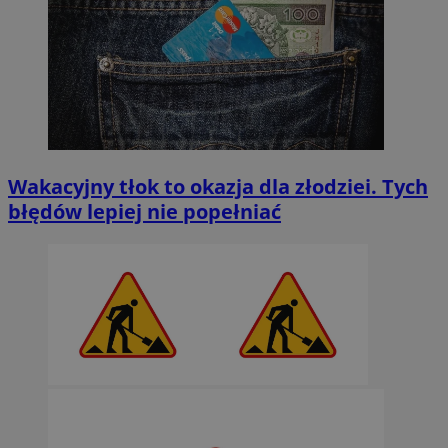
Wakacyjny tłok to okazja dla złodziei. Tych
błędów lepiej nie popełniać