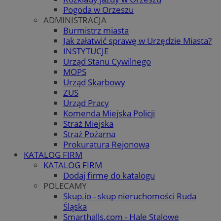
Pogoda w Orzeszu
ADMINISTRACJA
Burmistrz miasta
Jak załatwić sprawę w Urzędzie Miasta?
INSTYTUCJE
Urząd Stanu Cywilnego
MOPS
Urząd Skarbowy
ZUS
Urząd Pracy
Komenda Miejska Policji
Straż Miejska
Straż Pożarna
Prokuratura Rejonowa
KATALOG FIRM
KATALOG FIRM
Dodaj firmę do katalogu
POLECAMY
Skup.io - skup nieruchomości Ruda
Śląska
Smarthalls.com - Hale Stalowe