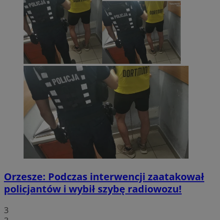
Orzesze: Podczas interwencji zaatakował
policjantów i wybił szybę radiowozu!
3