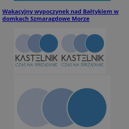
Niesklasyfikowane
Wakacyjny wypoczynek nad Bałtykiem w
domkach Szmaragdowe Morze
Niezbędne
Wydajność
Targetowanie
Funkcjonalno
Niezbędne pliki cookie umożliwiają korzystanie z podstawowych fun
takich jak logowanie użytkownika i zarządzanie kontem. Bez niezb
można prawidłowo korzystać ze strony internetowej.
Provider
/
Okres
Nazwa
Domena
przechowywan
SessID
orzesze.com.pl
1 rok
QeSessID
orzesze.com.pl
1 rok
MvSessID
orzesze.com.pl
1 rok