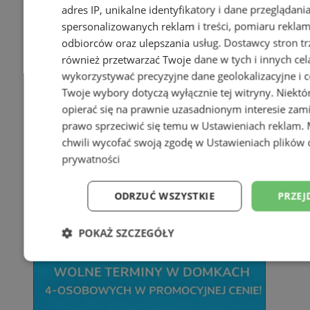
adres IP, unikalne identyfikatory i dane przeglądani
spersonalizowanych reklam i treści, pomiaru reklam i
odbiorców oraz ulepszania usług.
Dostawcy stron tr
również przetwarzać Twoje dane w tych i innych cel
wykorzystywać precyzyjne dane geolokalizacyjne i c
Twoje wybory dotyczą wyłącznie tej witryny. Niekt
opierać się na prawnie uzasadnionym interesie zami
prawo sprzeciwić się temu w
Ustawieniach reklam
.
chwili wycofać swoją zgodę w
Ustawieniach plików 
prywatności
ODRZUĆ WSZYSTKIE
PRZEJ
POKAŻ SZCZEGÓŁY
Niezbędne
Wydajność
Targetowani