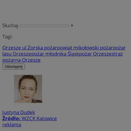
Słuchaj
⏵︎
Tagi:
Orzesze ul Żorska pożar
powiat mikołowski pożar
pożar
lasu Orzesze
pożar młodnika Śląsk
pożar Orzesze
straż
pożarna Orzesze
Udostępnij
Justyna Dudek
Źródło:
WZCK Katowice
reklama