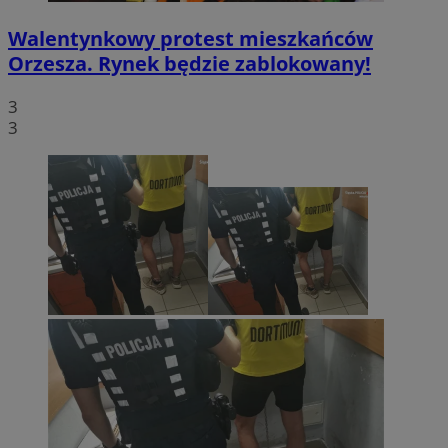
Walentynkowy protest mieszkańców
Orzesza. Rynek będzie zablokowany!
3
3