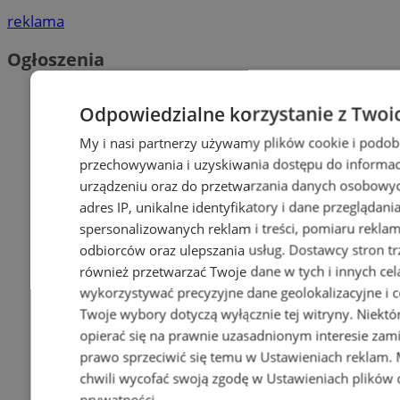
reklama
Ogłoszenia
Odpowiedzialne korzystanie z Twoi
My i nasi partnerzy używamy plików cookie i podob
przechowywania i uzyskiwania dostępu do informac
urządzeniu oraz do przetwarzania danych osobowych
adres IP, unikalne identyfikatory i dane przeglądani
spersonalizowanych reklam i treści, pomiaru reklam i
odbiorców oraz ulepszania usług.
Dostawcy stron tr
również przetwarzać Twoje dane w tych i innych cel
wykorzystywać precyzyjne dane geolokalizacyjne i c
Twoje wybory dotyczą wyłącznie tej witryny. Niekt
opierać się na prawnie uzasadnionym interesie zami
prawo sprzeciwić się temu w
Ustawieniach reklam
.
chwili wycofać swoją zgodę w
Ustawieniach plików 
prywatności