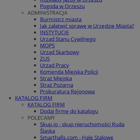
Pogoda w Orzeszu
ADMINISTRACJA
Burmistrz miasta
Jak załatwić sprawę w Urzędzie Miasta?
INSTYTUCJE
Urząd Stanu Cywilnego
MOPS
Urząd Skarbowy
ZUS
Urząd Pracy
Komenda Miejska Policji
Straż Miejska
Straż Pożarna
Prokuratura Rejonowa
KATALOG FIRM
KATALOG FIRM
Dodaj firmę do katalogu
POLECAMY
Skup.io - skup nieruchomości Ruda
Śląska
Smarthalls.com - Hale Stalowe