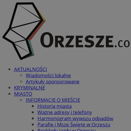
AKTUALNOŚCI
Wiadomości lokalne
Artykuły sponsorowane
KRYMINALNE
MIASTO
INFORMACJE O MIEŚCIE
Historia miasta
Ważne adresy i telefony
Harmonogram wywozu odpadów
Parafie i Msze Święte w Orzeszu
Rozkłady jazdy w Orzeszu