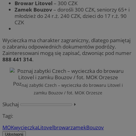
Browar Litovel
– 300 CZK
Zamek Bouzov
– dorośli 300 CZK, seniorzy 65+ i
młodzież do 24 r.ż. 240 CZK, dzieci do 17 r.ż. 90
CZK
Wycieczka ma charakter zagraniczny, dlatego pamiętaj
o zabraniu odpowiednich dokumentów podróży.
Zainteresowani mogą się zapisać, dzwoniąc pod numer
888 441 314
.
Poz
naj zabytki Czech – wycieczka do browaru Litovel i
zamku Bouzov / fot. MOK Orzesze
Słuchaj
⏵︎
Tagi:
MOK
wycieczka
Litovel
browar
zamek
Bouzov
Udostępnij