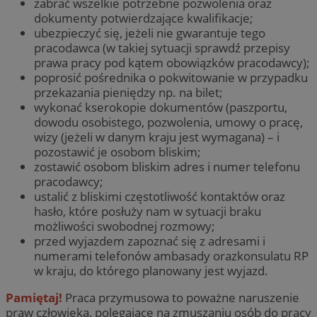
zabrać wszelkie potrzebne pozwolenia oraz
dokumenty potwierdzające kwalifikacje;
ubezpieczyć się, jeżeli nie gwarantuje tego
pracodawca (w takiej sytuacji sprawdź przepisy
prawa pracy pod kątem obowiązków pracodawcy);
poprosić pośrednika o pokwitowanie w przypadku
przekazania pieniędzy np. na bilet;
wykonać kserokopie dokumentów (paszportu,
dowodu osobistego, pozwolenia, umowy o pracę,
wizy (jeżeli w danym kraju jest wymagana) – i
pozostawić je osobom bliskim;
zostawić osobom bliskim adres i numer telefonu
pracodawcy;
ustalić z bliskimi częstotliwość kontaktów oraz
hasło, które posłuży nam w sytuacji braku
możliwości swobodnej rozmowy;
przed wyjazdem zapoznać się z adresami i
numerami telefonów ambasady orazkonsulatu RP
w kraju, do którego planowany jest wyjazd.
Pamiętaj!
Praca przymusowa to poważne naruszenie
praw człowieka, polegające na zmuszaniu osób do pracy