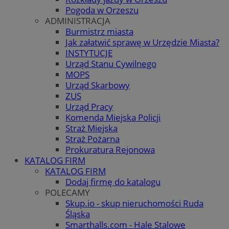
Pogoda w Orzeszu
ADMINISTRACJA
Burmistrz miasta
Jak załatwić sprawę w Urzędzie Miasta?
INSTYTUCJE
Urząd Stanu Cywilnego
MOPS
Urząd Skarbowy
ZUS
Urząd Pracy
Komenda Miejska Policji
Straż Miejska
Straż Pożarna
Prokuratura Rejonowa
KATALOG FIRM
KATALOG FIRM
Dodaj firmę do katalogu
POLECAMY
Skup.io - skup nieruchomości Ruda
Śląska
Smarthalls.com - Hale Stalowe