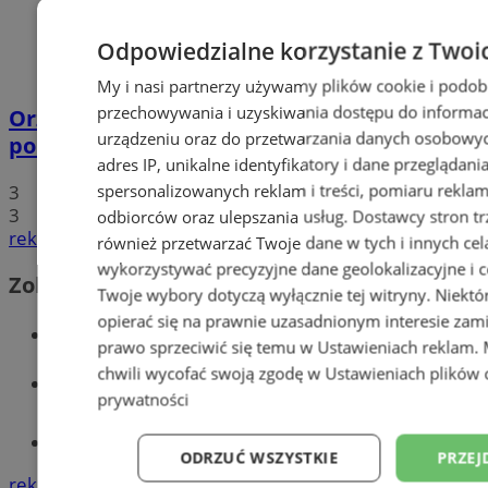
Odpowiedzialne korzystanie z Twoi
My i nasi partnerzy używamy plików cookie i podob
przechowywania i uzyskiwania dostępu do informac
Orzesze: Podczas interwencji zaatakował
urządzeniu oraz do przetwarzania danych osobowych
policjantów i wybił szybę radiowozu!
adres IP, unikalne identyfikatory i dane przeglądani
spersonalizowanych reklam i treści, pomiaru reklam i
3
3
odbiorców oraz ulepszania usług.
Dostawcy stron tr
reklama
również przetwarzać Twoje dane w tych i innych cel
wykorzystywać precyzyjne dane geolokalizacyjne i c
Zobacz również
Twoje wybory dotyczą wyłącznie tej witryny. Niekt
opierać się na prawnie uzasadnionym interesie zami
Wiadomości kryminalne w Orzeszu
prawo sprzeciwić się temu w
Ustawieniach reklam
.
chwili wycofać swoją zgodę w
Ustawieniach plików 
Wiadomości lokalne
prywatności
Tworzenie stron www - Orzesze
ODRZUĆ WSZYSTKIE
PRZEJ
reklama