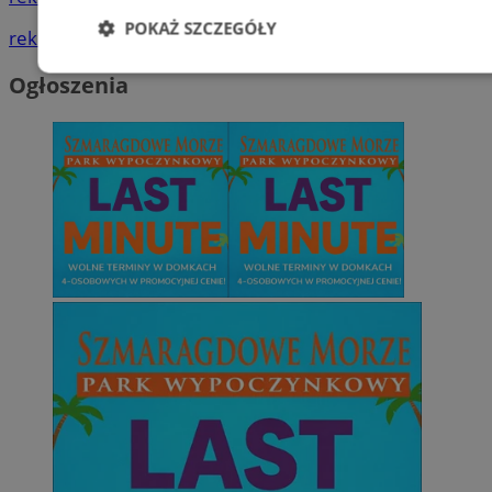
POKAŻ SZCZEGÓŁY
reklama
Niezbędne
Wydajność
Targetowani
Ogłoszenia
Niesklasyfikowane
Niezbędne
Wydajność
Targetowanie
Funkcjonalno
Niezbędne pliki cookie umożliwiają korzystanie z podstawowych fun
takich jak logowanie użytkownika i zarządzanie kontem. Bez niezb
można prawidłowo korzystać ze strony internetowej.
Provider
/
Okres
Nazwa
Domena
przechowywan
SessID
orzesze.com.pl
1 rok