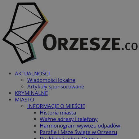
AKTUALNOŚCI
Wiadomości lokalne
Artykuły sponsorowane
KRYMINALNE
MIASTO
INFORMACJE O MIEŚCIE
Historia miasta
Ważne adresy i telefony
Harmonogram wywozu odpadów
Parafie i Msze Święte w Orzeszu
Rozkłady jazdy w Orzeszu