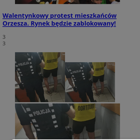
Walentynkowy protest mieszkańców
Orzesza. Rynek będzie zablokowany!
3
3