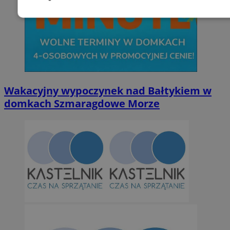
Niezbędne
Wydajność
Targetowani
Niesklasyfikowane
Wakacyjny wypoczynek nad Bałtykiem w
domkach Szmaragdowe Morze
Niezbędne
Wydajność
Targetowanie
Funkcjonalno
Niezbędne pliki cookie umożliwiają korzystanie z podstawowych fun
takich jak logowanie użytkownika i zarządzanie kontem. Bez niezb
można prawidłowo korzystać ze strony internetowej.
Provider
/
Okres
Nazwa
Domena
przechowywan
SessID
orzesze.com.pl
1 rok