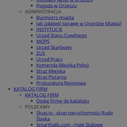
Pogoda w Orzeszu
ADMINISTRACJA
Burmistrz miasta
Jak załatwić sprawę w Urzędzie Miasta?
INSTYTUCJE
Urząd Stanu Cywilnego
MOPS
Urząd Skarbowy
ZUS
Urząd Pracy
Komenda Miejska Policji
Straż Miejska
Straż Pożarna
Prokuratura Rejonowa
KATALOG FIRM
KATALOG FIRM
Dodaj firmę do katalogu
POLECAMY
Skup.io - skup nieruchomości Ruda
Śląska
Smarthalls.com - Hale Stalowe