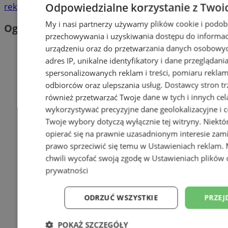
Odpowiedzialne korzystanie z Twoi
reklama
My i nasi partnerzy używamy plików cookie i podob
Ogłoszenia
przechowywania i uzyskiwania dostępu do informac
urządzeniu oraz do przetwarzania danych osobowych
adres IP, unikalne identyfikatory i dane przeglądani
spersonalizowanych reklam i treści, pomiaru reklam i
odbiorców oraz ulepszania usług.
Dostawcy stron tr
również przetwarzać Twoje dane w tych i innych cel
wykorzystywać precyzyjne dane geolokalizacyjne i c
Twoje wybory dotyczą wyłącznie tej witryny. Niekt
opierać się na prawnie uzasadnionym interesie zami
prawo sprzeciwić się temu w
Ustawieniach reklam
.
chwili wycofać swoją zgodę w
Ustawieniach plików 
prywatności
ODRZUĆ WSZYSTKIE
PRZEJ
POKAŻ SZCZEGÓŁY