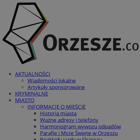
AKTUALNOŚCI
Wiadomości lokalne
Artykuły sponsorowane
KRYMINALNE
MIASTO
INFORMACJE O MIEŚCIE
Historia miasta
Ważne adresy i telefony
Harmonogram wywozu odpadów
Parafie i Msze Święte w Orzeszu
Rozkłady jazdy w Orzeszu