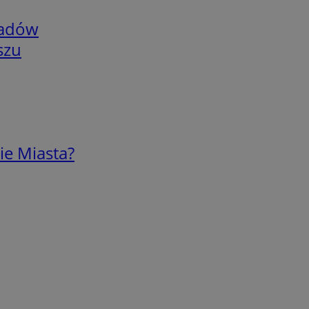
adów
szu
ie Miasta?