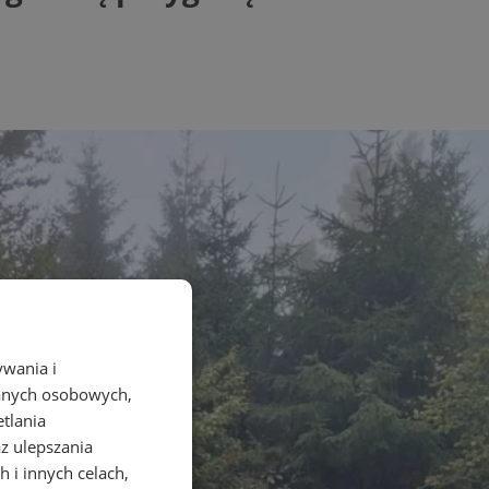
ywania i
danych osobowych,
etlania
az ulepszania
 i innych celach,