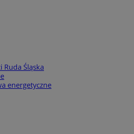
i Ruda Śląska
we
twa energetyczne