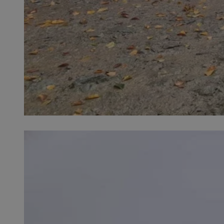
SessID
QeSessID
MvSessID
VISITOR_PRIVACY_
__cf_bm
CookieScriptConse
__cf_bm