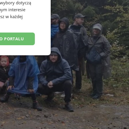
 wybory dotyczą
nym interesie
sz w każdej
DO PORTALU
esklasyfikowane
ane
owanie użytkownika i
j.