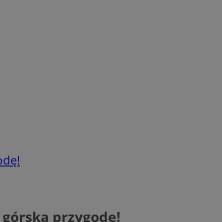
odę!
 górską przygodę!