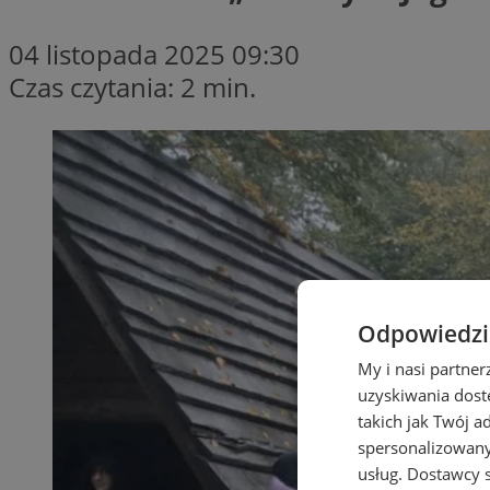
04 listopada 2025 09:30
Czas czytania: 2 min.
Odpowiedzia
My i nasi partne
uzyskiwania dost
takich jak Twój a
spersonalizowanyc
usług.
Dostawcy s