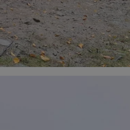
kator sesji.
kator sesji.
kator sesji.
acje o zgodzie
h dotyczących
itryny. Rejestruje
ści i ustawień
nie w kolejnych
nie musi ponownie
o zwiększa wygodę i
nych.
a ludzi i botów. Jest
ej, ponieważ
rtów na temat
ej.
usługę Cookie-
rencji dotyczących
Jest to konieczne,
 działał poprawnie.
a ludzi i botów. Jest
ej, ponieważ
rtów na temat
ej.