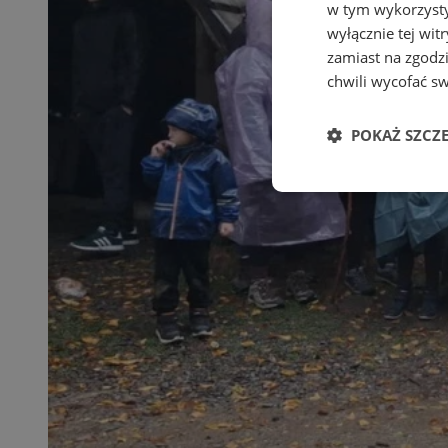
w tym wykorzysty
wyłącznie tej wi
zamiast na zgodz
chwili wycofać s
POKAŻ SZCZ
Niezbędne
Ni
Niezbędne pliki cook
zarządzanie kontem. 
Nazwa