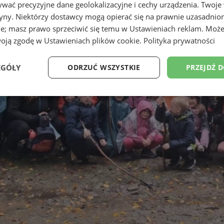
wać precyzyjne dane geolokalizacyjne i cechy urządzenia. Twoje
tryny. Niektórzy dostawcy mogą opierać się na prawnie uzasadnio
ie; masz prawo sprzeciwić się temu w
Ustawieniach reklam
. Może
woją zgodę w
Ustawieniach plików cookie
.
Polityka prywatności
EGÓŁY
ODRZUĆ WSZYSTKIE
PRZEJDŹ 
Wydajność
Targetowanie
Funkcjonalność
Ni
ezbędne
Wydajność
Targetowanie
Funkcjonalność
Niesklasyfikow
ie umożliwiają korzystanie z podstawowych funkcji strony internetowej, takich jak log
Bez niezbędnych plików cookie nie można prawidłowo korzystać ze strony internetowe
Provider
/
Okres
Opis
Domena
przechowywania