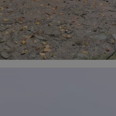
orzesze.com.pl
1 rok
Ten plik cookie przechowuje identyfi
orzesze.com.pl
1 rok
Ten plik cookie przechowuje identyfi
orzesze.com.pl
1 rok
Ten plik cookie przechowuje identyfi
METADATA
5 miesięcy 4
Ten plik cookie przechowuje inform
YouTube
tygodnie
użytkownika oraz jego preferencjac
.youtube.com
prywatności podczas korzystania z w
wybory dotyczące polityki prywatno
zgody, zapewniając ich przestrzega
wizytach. Dzięki temu użytkownik 
konfigurować swoich preferencji, c
zgodność z regulacjami ochrony da
29 minut 59
Ten plik cookie służy do rozróżniani
Cloudflare
sekund
to korzystne dla strony internetow
Inc.
umożliwia tworzenie ważnych rapo
.x.com
korzystania z jej witryny internetow
nt
4 tygodnie 2 dni
Ten plik cookie jest używany przez 
CookieScript
Google Privacy Policy
Script.com do zapamiętywania prefe
orzesze.com.pl
zgody użytkownika na pliki cookie. 
aby baner cookie Cookie-Script.com
29 minut 55
Ten plik cookie służy do rozróżniani
Cloudflare
sekund
to korzystne dla strony internetow
Inc.
umożliwia tworzenie ważnych rapo
.twitter.com
korzystania z jej witryny internetow