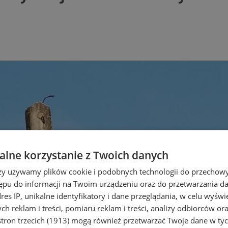
lne korzystanie z Twoich danych
rzy używamy plików cookie i podobnych technologii do przechow
ępu do informacji na Twoim urządzeniu oraz do przetwarzania 
dres IP, unikalne identyfikatory i dane przeglądania, w celu wyświ
h reklam i treści, pomiaru reklam i treści, analizy odbiorców or
tron trzecich (1913)
mogą również przetwarzać Twoje dane w tych