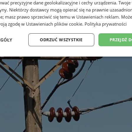
wać precyzyjne dane geolokalizacyjne i cechy urządzenia. Twoje
tryny. Niektórzy dostawcy mogą opierać się na prawnie uzasadnio
ie; masz prawo sprzeciwić się temu w
Ustawieniach reklam
. Może
woją zgodę w
Ustawieniach plików cookie
.
Polityka prywatności
EGÓŁY
ODRZUĆ WSZYSTKIE
PRZEJDŹ 
Wydajność
Targetowanie
Funkcjonalność
Ni
ezbędne
Wydajność
Targetowanie
Funkcjonalność
Niesklasyfikow
ie umożliwiają korzystanie z podstawowych funkcji strony internetowej, takich jak log
Bez niezbędnych plików cookie nie można prawidłowo korzystać ze strony internetowe
Provider
/
Okres
Opis
Domena
przechowywania