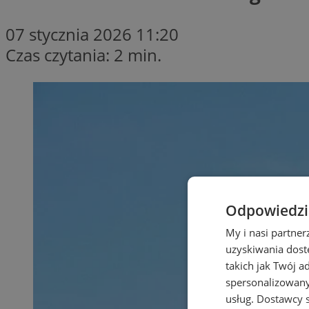
07 stycznia 2026 11:20
Czas czytania: 2 min.
Odpowiedzia
My i nasi partne
uzyskiwania dost
takich jak Twój a
spersonalizowanyc
usług.
Dostawcy s