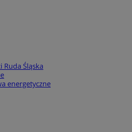
i Ruda Śląska
we
twa energetyczne