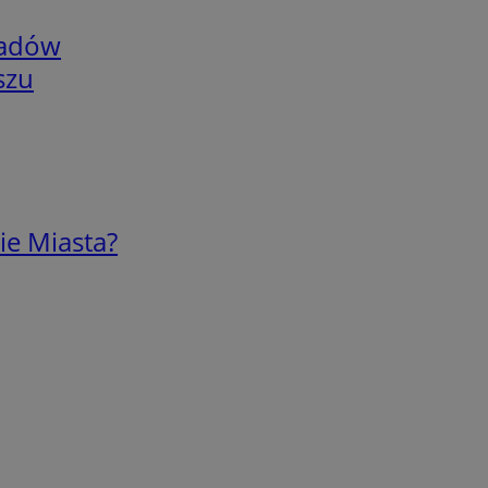
adów
szu
ie Miasta?