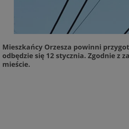
SessID
QeSessID
MvSessID
VISITOR_PRIVACY_
Mieszkańcy Orzesza powinni przygot
odbędzie się 12 stycznia. Zgodnie z 
mieście.
__cf_bm
CookieScriptConse
__cf_bm