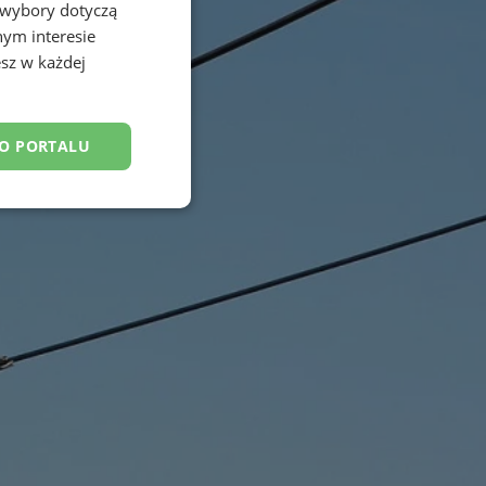
 wybory dotyczą
nym interesie
sz w każdej
DO PORTALU
esklasyfikowane
ane
owanie użytkownika i
j.