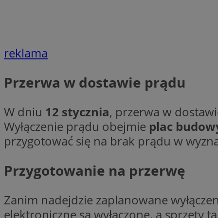
Nazwa
Nazwa
ustat_agfw3qpwXtz
Nazwa
ustat_8hezdrw6jXd
_clck
reklama
__gads
openstat_12e0dbc
openstat_gid
Przerwa w dostawie prądu
_ga
MR
openstat_axigzz1m6
ustat_Xljcjgyrsdcu
ANONCHK
W dniu
12 stycznia
, przerwa w dostawi
__Secure-YNID
Wyłączenie prądu obejmie
plac budow
WMF-Uniq
przygotować się na brak prądu w wyzn
_clsk
ustat_b6x6h2kseuk
__Secure-
ROLLOUT_TOKEN
ustat_bl8Xwye1zkqx
Przygotowanie na przerwę
ustat_bt5j7dtfgm4
_ga_1ZETYXEVYH
ustat_yzw2k52aXskv
_fbp
FCCDCF
Zanim nadejdzie zaplanowane wyłączeni
ustat_htx5jy2dajf
elektroniczne są wyłączone, a sprzęty ta
__eoi