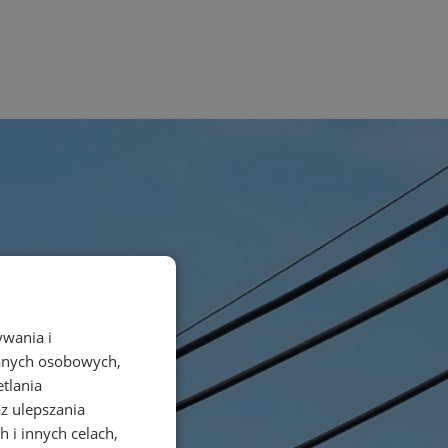
ywania i
danych osobowych,
etlania
az ulepszania
 i innych celach,