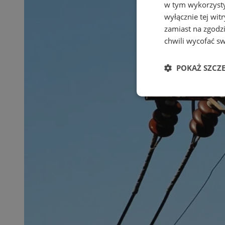
w tym wykorzysty
wyłącznie tej wi
zamiast na zgodz
chwili wycofać s
POKAŻ SZCZ
Niezbędne
Ni
Niezbędne pliki cook
zarządzanie kontem. 
Nazwa