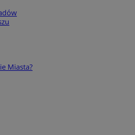
adów
szu
ie Miasta?