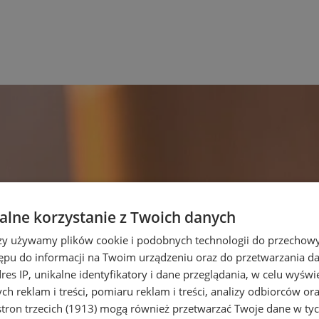
lne korzystanie z Twoich danych
rzy używamy plików cookie i podobnych technologii do przechow
ępu do informacji na Twoim urządzeniu oraz do przetwarzania 
dres IP, unikalne identyfikatory i dane przeglądania, w celu wyświ
h reklam i treści, pomiaru reklam i treści, analizy odbiorców or
tron trzecich (1913)
mogą również przetwarzać Twoje dane w tych