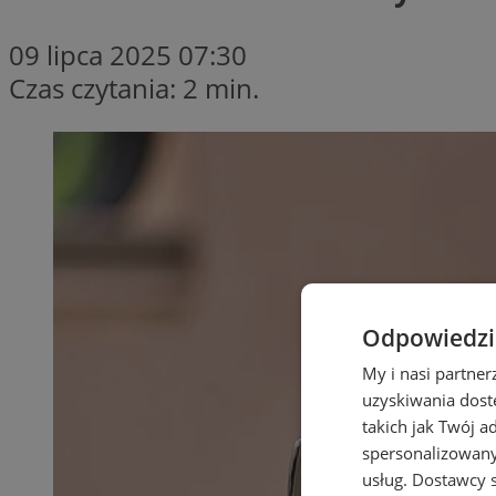
09 lipca 2025 07:30
Czas czytania: 2 min.
Odpowiedzia
My i nasi partne
uzyskiwania dost
takich jak Twój a
spersonalizowanyc
usług.
Dostawcy s