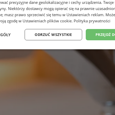
wać precyzyjne dane geolokalizacyjne i cechy urządzenia. Twoje
tryny. Niektórzy dostawcy mogą opierać się na prawnie uzasadnio
ie; masz prawo sprzeciwić się temu w
Ustawieniach reklam
. Może
woją zgodę w
Ustawieniach plików cookie
.
Polityka prywatności
EGÓŁY
ODRZUĆ WSZYSTKIE
PRZEJDŹ 
Wydajność
Targetowanie
Funkcjonalność
Ni
ezbędne
Wydajność
Targetowanie
Funkcjonalność
Niesklasyfikow
ie umożliwiają korzystanie z podstawowych funkcji strony internetowej, takich jak log
Bez niezbędnych plików cookie nie można prawidłowo korzystać ze strony internetowe
Provider
/
Okres
Opis
Domena
przechowywania