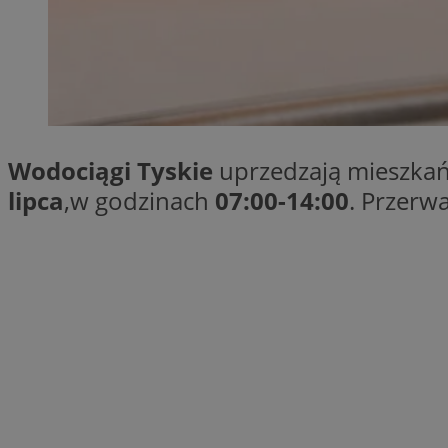
SessID
QeSessID
MvSessID
VISITOR_PRIVACY_
Wodociągi Tyskie
uprzedzają mieszka
lipca
,w godzinach
07:00-14:00
. Przerw
__cf_bm
CookieScriptConse
__cf_bm