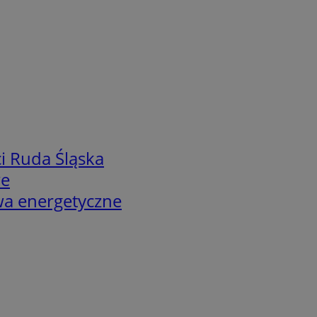
i Ruda Śląska
we
twa energetyczne