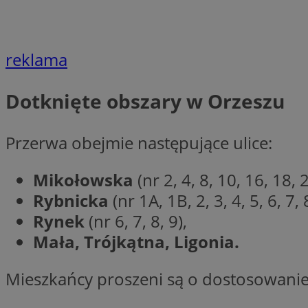
Nazwa
Nazwa
ustat_agfw3qpwXtz
Nazwa
reklama
ustat_8hezdrw6jXd
_clck
__gads
openstat_12e0dbc
Dotknięte obszary w Orzeszu
openstat_gid
_ga
MR
openstat_axigzz1m6
Przerwa obejmie następujące ulice:
ustat_Xljcjgyrsdcu
ANONCHK
__Secure-YNID
Mikołowska
(nr 2, 4, 8, 10, 16, 18
WMF-Uniq
Rybnicka
(nr 1A, 1B, 2, 3, 4, 5, 6, 7
_clsk
ustat_b6x6h2kseuk
__Secure-
ROLLOUT_TOKEN
Rynek
(nr 6, 7, 8, 9),
ustat_bl8Xwye1zkqx
Mała, Trójkątna, Ligonia.
ustat_bt5j7dtfgm4
_ga_1ZETYXEVYH
ustat_yzw2k52aXskv
_fbp
Mieszkańcy proszeni są o dostosowani
FCCDCF
ustat_htx5jy2dajf
__eoi