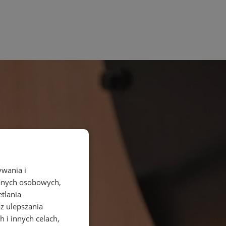
ywania i
danych osobowych,
etlania
az ulepszania
 i innych celach,