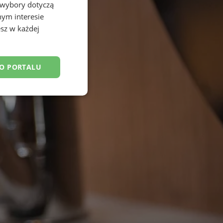
 wybory dotyczą
nym interesie
sz w każdej
DO PORTALU
esklasyfikowane
ane
owanie użytkownika i
j.