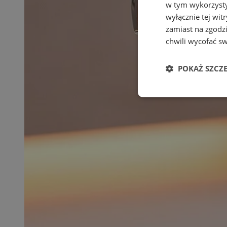
w tym wykorzysty
wyłącznie tej wi
zamiast na zgodz
chwili wycofać s
POKAŻ SZCZ
Niezbędne
Ni
Niezbędne pliki cook
zarządzanie kontem. 
Nazwa